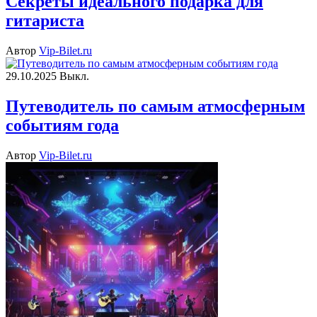
Секреты идеального подарка для
гитариста
Автор
Vip-Bilet.ru
29.10.2025
Выкл.
Путеводитель по самым атмосферным
событиям года
Автор
Vip-Bilet.ru