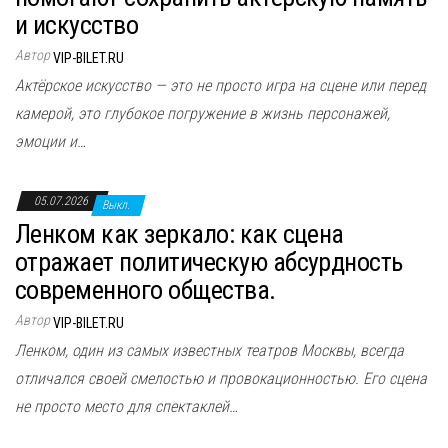
и искусство
Автор
VIP-BILET.RU
Актёрское искусство — это не просто игра на сцене или перед
камерой, это глубокое погружение в жизнь персонажей,
эмоции и…
05.07.2026
Выкл.
Ленком как зеркало: как сцена
отражает политическую абсурдность
современного общества.
Автор
VIP-BILET.RU
Ленком, один из самых известных театров Москвы, всегда
отличался своей смелостью и провокационностью. Его сцена
не просто место для спектаклей…