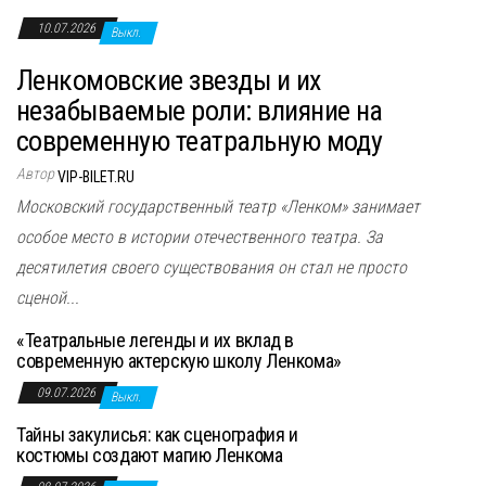
н
10.07.2026
а
Выкл.
в
Ленкомовские звезды и их
и
незабываемые роли: влияние на
г
современную театральную моду
а
Автор
VIP-BILET.RU
ц
Московский государственный театр «Ленком» занимает
и
особое место в истории отечественного театра. За
ю
десятилетия своего существования он стал не просто
сценой...
«Театральные легенды и их вклад в
современную актерскую школу Ленкома»
09.07.2026
Выкл.
Тайны закулисья: как сценография и
костюмы создают магию Ленкома