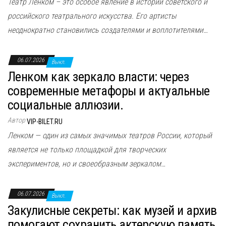
Театр Ленком – это особое явление в истории советского и
российского театрального искусства. Его артисты
неоднократно становились создателями и воплотителями…
06.07.2026
Выкл.
Ленком как зеркало власти: через
современные метафоры и актуальные
социальные аллюзии.
Автор
VIP-BILET.RU
Ленком — один из самых значимых театров России, который
является не только площадкой для творческих
экспериментов, но и своеобразным зеркалом…
06.07.2026
Выкл.
Закулисные секреты: как музей и архив
помогают сохранить актерскую память