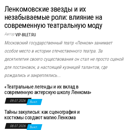
Ленкомовские звезды и их
незабываемые роли: влияние на
современную театральную моду
Автор
VIP-BILET.RU
Московский государственный театр «Ленком» занимает
особое место в истории отечественного театра. За
десятилетия своего существования он стал не просто сценой
для постановок, а настоящей кузницей талантов, где
рождались и закреплялись...
«Театральные легенды и их вклад в
современную актерскую школу Ленкома»
09.07.2026
Выкл.
Тайны закулисья: как сценография и
костюмы создают магию Ленкома
08.07.2026
Выкл.