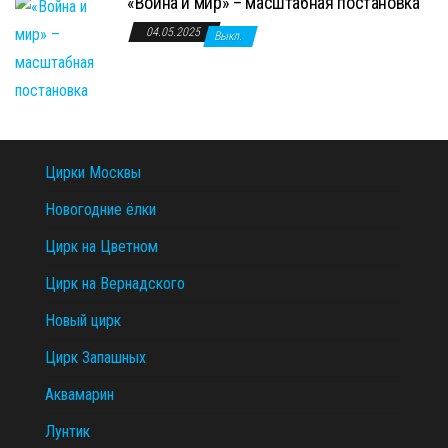
«Война и мир» – масштабная постановка
04.05.2025
Выкл.
Цирки Москвы
Новогодние ёлки
Цирк на Цветном
Цирк на Вернадского
Новый цирк
Цирк Запашных
Аквамарин
Лунтик