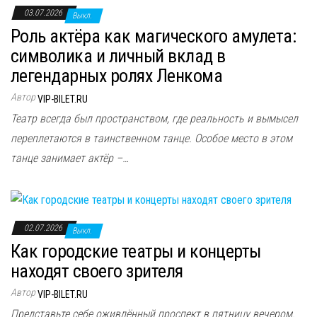
03.07.2026
Выкл.
Роль актёра как магического амулета:
символика и личный вклад в
легендарных ролях Ленкома
Автор
VIP-BILET.RU
Театр всегда был пространством, где реальность и вымысел
переплетаются в таинственном танце. Особое место в этом
танце занимает актёр –…
02.07.2026
Выкл.
Как городские театры и концерты
находят своего зрителя
Автор
VIP-BILET.RU
Представьте себе оживлённый проспект в пятницу вечером.