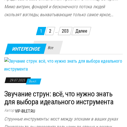
Мимо витрин, фонарей и бесконечного потока людей
скользят взгляды, выхватывающие только самое яркое,…
Пагинация
1
2
…
203
Далее
записей
Все
ИНТЕРЕСНОЕ
29.07.2025
Выкл.
Звучание струн: всё, что нужно знать
для выбора идеального инструмента
Автор
VIP-BILET.RU
Струнные инструменты: мост между эпохами в ваших руках
Представьте: вы проводите пальцами по струне и воздух