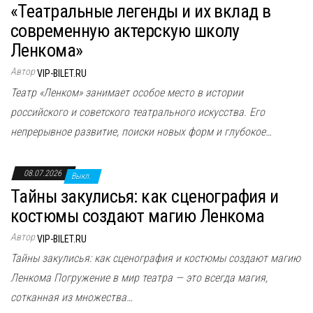
«Театральные легенды и их вклад в
современную актерскую школу
Ленкома»
Автор
VIP-BILET.RU
Театр «Ленком» занимает особое место в истории
российского и советского театрального искусства. Его
непрерывное развитие, поиски новых форм и глубокое…
08.07.2026
Выкл.
Тайны закулисья: как сценография и
костюмы создают магию Ленкома
Автор
VIP-BILET.RU
Тайны закулисья: как сценография и костюмы создают магию
Ленкома Погружение в мир театра — это всегда магия,
сотканная из множества…