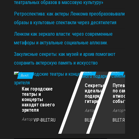
театральных образов в массовую культуру»
Ретроспектива: как актеры Ленкома преобразовывали
образы в культовые спектакли через десятилетия
Ленком как зеркало власти: через современные
метафоры и актуальные социальные аллюзии.
Закулисные секреты: как музей и архив помогают
сохранить актерскую память и искусство
11.12.2025
29.10.2025
02.07.2026
Выкл.
Выкл.
Выкл.
Секреты
Путеводите
Как городские
идеального
по самым
театры и
подарка для
атмосферн
концерты
гитариста
событиям г
находят своего
зрителя
Автор
Автор
VIP-
VIP-
Автор
VIP-BILET.RU
BILET.RU
BILET.RU