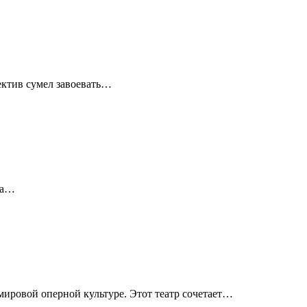
ектив сумел завоевать…
та…
мировой оперной культуре. Этот театр сочетает…