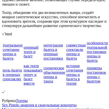
эмоции и сюжет.
Театр, объединяя эти два великолепных жанра, создаёт
мощное синтетическое искусство, способное впечатлить и
вдохновить зрителя, сохраняя при этом культурное наследие и
стимулируя дальнейшее развитие сценического творчества.
«`html
особенности
театральное
интеграция
совместные
оперный
театральной
сочетание
балета в
спектакли
театр и
постановки
оперы и
оперные
оперы и
балет
оперы и
балета
постановки
балета
балета
как театр
история
сценическое
примеры
роль балета
показывает
сочетания
объединение
постановок
в оперных
оперу и
оперы и
оперы и
оперы с
спектаклях
балет
балета в
танца
балетом
вместе
театре
«`
Рубрика
Театры
Sex Pistols: анархия и скандальные концерты