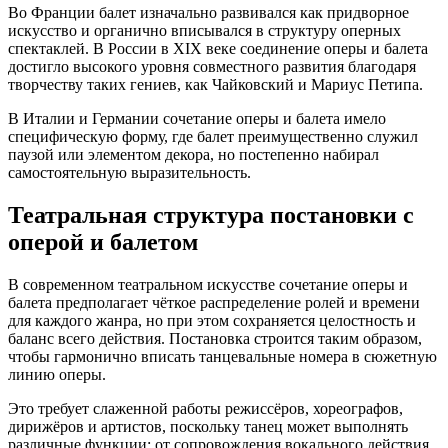
Во Франции балет изначально развивался как придворное
искусство и органично вписывался в структуру оперных
спектаклей. В России в XIX веке соединение оперы и балета
достигло высокого уровня совместного развития благодаря
творчеству таких гениев, как Чайковский и Мариус Петипа.
В Италии и Германии сочетание оперы и балета имело
специфическую форму, где балет преимущественно служил
паузой или элементом декора, но постепенно набирал
самостоятельную выразительность.
Театральная структура постановки с
оперой и балетом
В современном театральном искусстве сочетание оперы и
балета предполагает чёткое распределение ролей и времени
для каждого жанра, но при этом сохраняется целостность и
баланс всего действия. Постановка строится таким образом,
чтобы гармонично вписать танцевальные номера в сюжетную
линию оперы.
Это требует слаженной работы режиссёров, хореографов,
дирижёров и артистов, поскольку танец может выполнять
различные функции: от сопровождения вокального действия