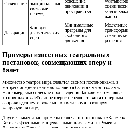
освещение
учитывающ
Освещение
эмоциональные
движений и
сценически
световые
пространства
задачи каж
переходы
жанра
Минимальные
Модульные
Фон для
преграды для
трансформ
Декорации
драматических
свободного
сценически
сцен
движения
решения
Примеры известных театральных
постановок, совмещающих оперу и
балет
Множество театров мира славятся своими постановками, в
которых оперное пение дополняется балетными эпизодами.
Например, классические произведения Чайковского «Спящая
красавица» и «Лебединое озеро» нередко ставятся с оперным
сопровождением и вокальными вставками, расширяя
жанровую палитру.
Другие знаменитые примеры включают постановки «Кармен»
Бизе с эффектными танцевальными номерами и «Ромео и
Джульетта» Прокофьева, где драматургия и музыка