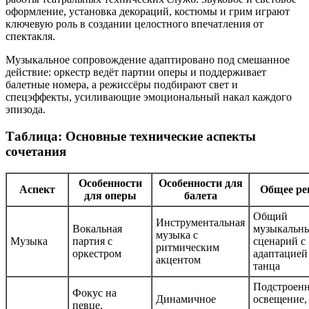
оформление, установка декораций, костюмы и грим играют
ключевую роль в создании целостного впечатления от
спектакля.
Музыкальное сопровождение адаптировано под смешанное
действие: оркестр ведёт партии оперы и поддерживает
балетные номера, а режиссёры подбирают свет и
спецэффекты, усиливающие эмоциональный накал каждого
эпизода.
Таблица: Основные технические аспекты
сочетания
Особенности
Особенности для
Аспект
Общее ре
для оперы
балета
Общий
Инструментальная
Вокальная
музыкальн
музыка с
Музыка
партия с
сценарий с
ритмическим
оркестром
адаптацией
акцентом
танца
Подстроен
Фокус на
Динамичное
освещение,
певце,