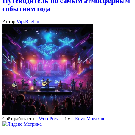
Путеводитель по самым атмосферным
событиям года
Автор
Vip-Bilet.ru
Сайт работает на
WordPress
|
Тема:
Envo Magazine