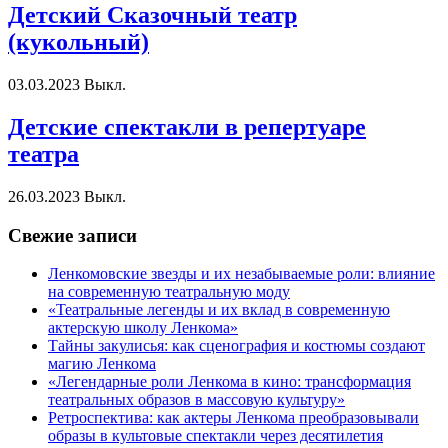
Детский Сказочный театр
(кукольный)
03.03.2023
Выкл.
Детские спектакли в репертуаре
театра
26.03.2023
Выкл.
Свежие записи
Ленкомовские звезды и их незабываемые роли: влияние
на современную театральную моду
«Театральные легенды и их вклад в современную
актерскую школу Ленкома»
Тайны закулисья: как сценография и костюмы создают
магию Ленкома
«Легендарные роли Ленкома в кино: трансформация
театральных образов в массовую культуру»
Ретроспектива: как актеры Ленкома преобразовывали
образы в культовые спектакли через десятилетия