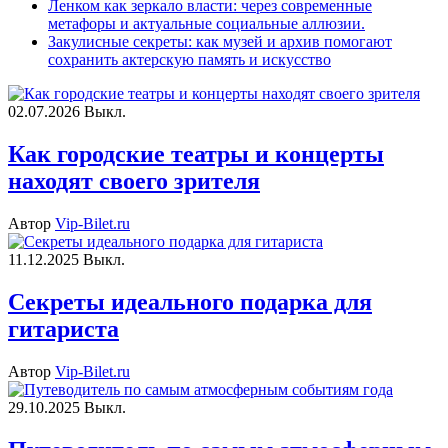
Ленком как зеркало власти: через современные
метафоры и актуальные социальные аллюзии.
Закулисные секреты: как музей и архив помогают
сохранить актерскую память и искусство
02.07.2026
Выкл.
Как городские театры и концерты
находят своего зрителя
Автор
Vip-Bilet.ru
11.12.2025
Выкл.
Секреты идеального подарка для
гитариста
Автор
Vip-Bilet.ru
29.10.2025
Выкл.