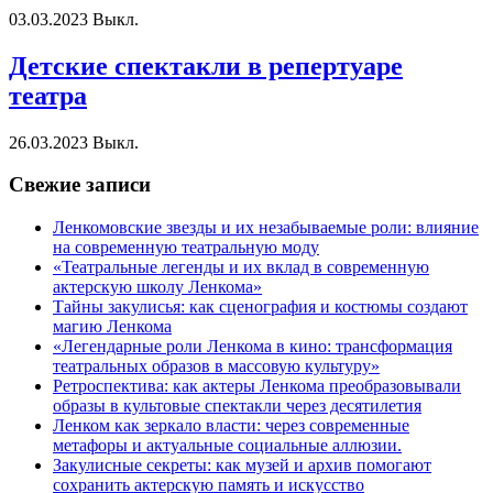
03.03.2023
Выкл.
Детские спектакли в репертуаре
театра
26.03.2023
Выкл.
Свежие записи
Ленкомовские звезды и их незабываемые роли: влияние
на современную театральную моду
«Театральные легенды и их вклад в современную
актерскую школу Ленкома»
Тайны закулисья: как сценография и костюмы создают
магию Ленкома
«Легендарные роли Ленкома в кино: трансформация
театральных образов в массовую культуру»
Ретроспектива: как актеры Ленкома преобразовывали
образы в культовые спектакли через десятилетия
Ленком как зеркало власти: через современные
метафоры и актуальные социальные аллюзии.
Закулисные секреты: как музей и архив помогают
сохранить актерскую память и искусство