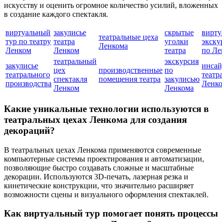
искусству и оценить огромное количество усилий, вложенных
в создание каждого спектакля.
виртуальный
закулисье
скрытые
вирту
театральные цеха
тур по театру
театра
уголки
экску
Ленкома
Ленком
Ленком
театра
по Ле
театральный
экскурсия
закулисье
инса
цех
производственные
по
театрального
театр
спектакля
помещения театра
закулисью
производства
Ленк
Ленком
Ленкома
Какие уникальные технологии используются в
театральных цехах Ленкома для создания
декораций?
В театральных цехах Ленкома применяются современные
компьютерные системы проектирования и автоматизации,
позволяющие быстро создавать сложные и масштабные
декорации. Используются 3D-печать, лазерная резка и
кинетические конструкции, что значительно расширяет
возможности сцены и визуального оформления спектаклей.
Как виртуальный тур помогает понять процессы