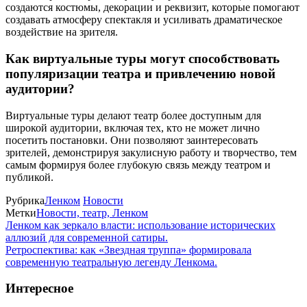
создаются костюмы, декорации и реквизит, которые помогают
создавать атмосферу спектакля и усиливать драматическое
воздействие на зрителя.
Как виртуальные туры могут способствовать
популяризации театра и привлечению новой
аудитории?
Виртуальные туры делают театр более доступным для
широкой аудитории, включая тех, кто не может лично
посетить постановки. Они позволяют заинтересовать
зрителей, демонстрируя закулисную работу и творчество, тем
самым формируя более глубокую связь между театром и
публикой.
Рубрика
Ленком
Новости
Метки
Новости, театр, Ленком
Ленком как зеркало власти: использование исторических
аллюзий для современной сатиры.
Ретроспектива: как «Звездная труппа» формировала
современную театральную легенду Ленкома.
Интересное