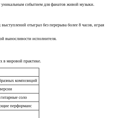
рт уникальным событием для фанатов живой музыки.
выступлений отыграл без перерыва более 8 часов, играя
кой выносливости исполнителя.
х в мировой практике.
бразных композиций
версии
 гитарные соло
ющие перформанс