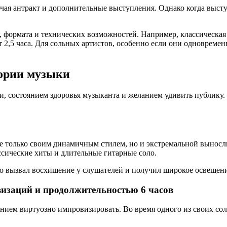
ючая антракт и дополнительные выступления. Однако когда высту
а, формата и технических возможностей. Например, классическа
ют 2,5 часа. Для сольных артистов, особенно если они одновре
ории музыки
, состоянием здоровья музыканта и желанием удивить публику. 
не только своим динамичным стилем, но и экстремальной выносл
ассические хиты и длительные гитарные соло.
но вызвал восхищение у слушателей и получил широкое освещен
изаций и продолжительностью 6 часов
ием виртуозно импровизировать. Во время одного из своих сол