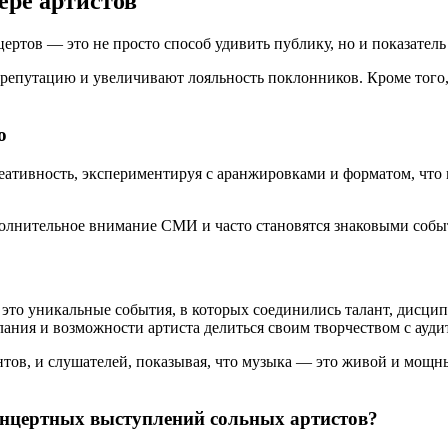
ере артистов
ртов — это не просто способ удивить публику, но и показатель
 репутацию и увеличивают лояльность поклонников. Кроме того,
ю
еативность, экспериментируя с аранжировками и форматом, чт
полнительное внимание СМИ и часто становятся знаковыми собы
о уникальные события, в которых соединились талант, дисципл
лания и возможности артиста делиться своим творчеством с ауд
ов, и слушателей, показывая, что музыка — это живой и мощны
нцертных выступлений сольных артистов?