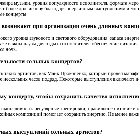
 жанра музыки, уровня популярности исполнителя, формата мер
дят более долгие шоу благодаря энергичным выступлениям и мн
ые концерты.
и возникают при организации очень длинных конц
ого уровня звукового и светового оборудования, запаса энерги
же важны паузы для отдыха исполнителя, обеспечение питания,
ся ночь.
тельности сольных концертов?
ь таких артистов, как Майк Прокопенко, который провел марафо
е нескольких часов подряд. Некоторые выступления включают не
му концерту, чтобы сохранить качество исполнени
выносливости: регулярные тренировки, правильное питание и о
койных композиций помогает сохранить энергию. Не менее важно
тных выступлений сольных артистов?