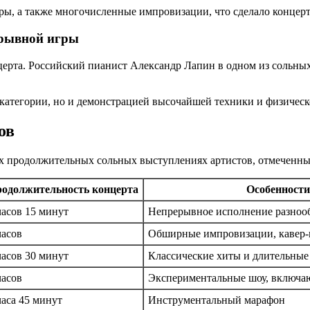
веры, а также многочисленные импровизации, что сделало конце
ерывной игры
церта. Российский пианист Александр Лапин в одном из сольных 
 категории, но и демонстрацией высочайшей техники и физичес
ов
х продолжительных сольных выступлениях артистов, отмеченны
одолжительность концерта
Особенности
часов 15 минут
Непрерывное исполнение разноо
часов
Обширные импровизации, кавер-
часов 30 минут
Классические хиты и длительные
часов
Экспериментальные шоу, включа
часа 45 минут
Инструментальный марафон