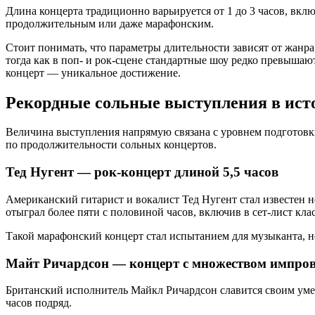
Длина концерта традиционно варьируется от 1 до 3 часов, вкл
продолжительным или даже марафонским.
Стоит понимать, что параметры длительности зависят от жанр
тогда как в поп- и рок-сцене стандартные шоу редко превыша
концерт — уникальное достижение.
Рекордные сольные выступления в ист
Величина выступления напрямую связана с уровнем подготовки
по продолжительности сольных концертов.
Тед Нугент — рок-концерт длиной 5,5 часов
Американский гитарист и вокалист Тед Нугент стал известен 
отыграл более пяти с половиной часов, включив в сет-лист кл
Такой марафонский концерт стал испытанием для музыканта, 
Майт Ричардсон — концерт с множеством импров
Британский исполнитель Майкл Ричардсон славится своим умен
часов подряд.