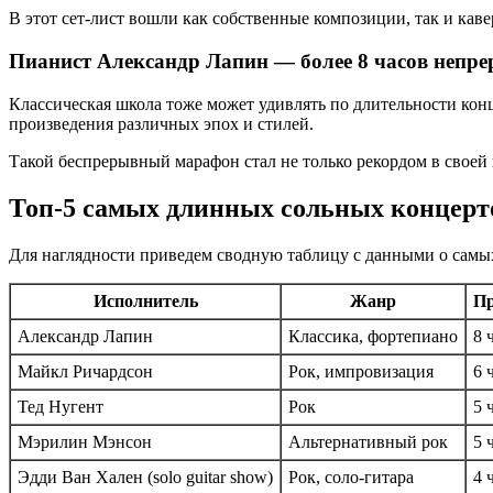
В этот сет-лист вошли как собственные композиции, так и ка
Пианист Александр Лапин — более 8 часов непр
Классическая школа тоже может удивлять по длительности кон
произведения различных эпох и стилей.
Такой беспрерывный марафон стал не только рекордом в своей
Топ-5 самых длинных сольных концерт
Для наглядности приведем сводную таблицу с данными о самы
Исполнитель
Жанр
Пр
Александр Лапин
Классика, фортепиано
8 
Майкл Ричардсон
Рок, импровизация
6 
Тед Нугент
Рок
5 
Мэрилин Мэнсон
Альтернативный рок
5 
Эдди Ван Хален (solo guitar show)
Рок, соло-гитара
4 