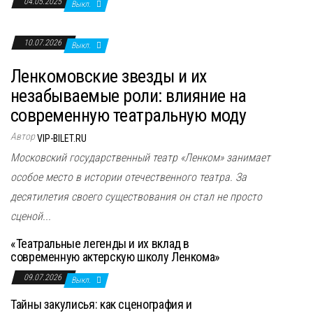
04.05.2025
Выкл.
10.07.2026
Выкл.
Ленкомовские звезды и их
незабываемые роли: влияние на
современную театральную моду
Автор
VIP-BILET.RU
Московский государственный театр «Ленком» занимает
особое место в истории отечественного театра. За
десятилетия своего существования он стал не просто
сценой...
«Театральные легенды и их вклад в
современную актерскую школу Ленкома»
09.07.2026
Выкл.
Тайны закулисья: как сценография и