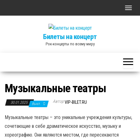
Skip
П
to
о
the
к
content
Билеты на концерт
а
Рок-концерты по всему миру
з
а
т
ь
/
Музыкальные театры
С
к
Автор
VIP-BILET.RU
30.01.2025
Выкл.
р
ы
Музыкальные театры – это уникальные учреждения культуры,
т
сочетающие в себе драматическое искусство, музыку и
ь
хореографию. Они являются местом, где пересекаются