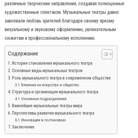
н
различные творческие направления, создавая полноценные
а
художественные спектакли. Музыкальные театры давно
в
завоевали любовь зрителей благодаря своему яркому
и
визуальному и звуковому оформлению, увлекательным
г
сюжетам и профессиональному исполнению.
а
ц
Содержание
и
История становления музыкального театра
ю
Основные виды музыкальных театров
Роль музыкального театра в современном обществе
Влияние на искусство и общество
Структура и организация музыкального театра
Основные подразделения
Важнейшие музыкальные театры мира
Перспективы развития музыкального театра
Инновации в постановках
Заключение