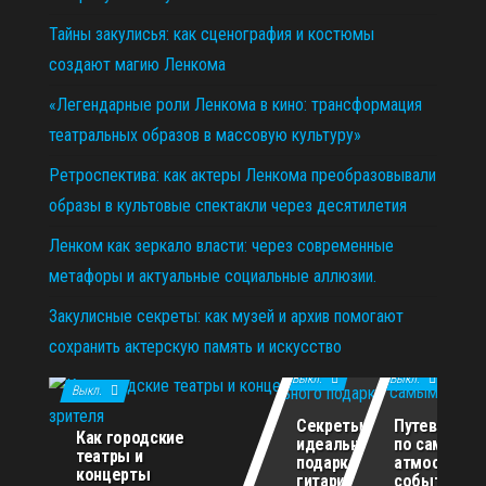
Тайны закулисья: как сценография и костюмы
создают магию Ленкома
«Легендарные роли Ленкома в кино: трансформация
театральных образов в массовую культуру»
Ретроспектива: как актеры Ленкома преобразовывали
образы в культовые спектакли через десятилетия
Ленком как зеркало власти: через современные
метафоры и актуальные социальные аллюзии.
Закулисные секреты: как музей и архив помогают
сохранить актерскую память и искусство
11.12.2025
29.10.2025
02.07.2026
Выкл.
Выкл.
Выкл.
Секреты
Путеводите
Как городские
идеального
по самым
театры и
подарка для
атмосферн
концерты
гитариста
событиям г