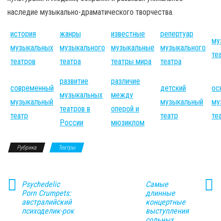
наследие музыкально-драматического творчества.
история
жанры
известные
репертуар
му
музыкальных
музыкального
музыкальные
музыкального
те
театров
театра
театры мира
театра
развитие
различие
современный
детский
ос
музыкальных
между
музыкальный
музыкальный
му
театров в
оперой и
театр
театр
те
России
мюзиклом
Рубрика
Театры
Psychedelic
Самые
Porn Crumpets:
длинные
австралийский
концертные
психоделик-рок
выступления
сольных