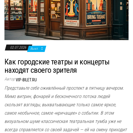
02.07.2026
Выкл.
Как городские театры и концерты
находят своего зрителя
Автор
VIP-BILET.RU
Представьте себе оживлённый проспект в пятницу вечером.
Мимо витрин, фонарей и бесконечного потока людей
скользят взгляды, выхватывающие только самое яркое,
самое необычное, самое «кричащее» о событии. В этом
визуальном шуме классическая театральная тумба уже не
всегда справляется со своей задачей — ей на смену приходит