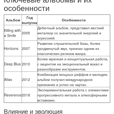
особенности
Год
Альбом
Особенности
выпуска
Дебютный альбом, представил жесткий
Killing with
2005
металкор со значительной энергией и
a Smile
агрессией.
Развитие слушательской базы, более
Horizons
2007
продвинутый звук, признан одним из
классических релизов жанра.
Более мрачная и концептуальная работа,
Deep Blue
2010
с акцентом на эмоциональный вокал и
разнообразие инструментов.
Комбинация мощных риффов и мелодии,
Atlas
2012
альбом получил международное
признание и успех на чартах.
Экспериментальная работа с элементами
Reverence
2018
прогрессивного метала и атмосферными
вставками.
Влияние и эволюция