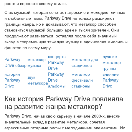
росте и верности своему стилю.
С их музыкой, которая сочетает агрессию и мелодию, личные
и глобальные темы, Parkway Drive не только расширяют
границы жанра, но и доказывают, что металкор способен
становиться музыкой больших арен и тысяч зрителей. Они
продолжают развиваться, оставляя после себя значимый
вклад в современную тяжелую музыку и вдохновляя миллионы
фанатов по всему миру.
концерты
лучшие
Parkway
металкор
металкор для
Parkway
металкор
Drive обзор
музыка
стадионов
Drive
группы
история
Parkway
металкор
влияние
звук
Parkway
Drive
фестивали
Parkway
металкора
Drive
альбомы
стадионы
Drive
Как история Parkway Drive повлияла
на развитие жанра металкор?
Parkway Drive, начав свою карьеру в начале 2000-х, внесли
значительный вклад в развитие металкора, сочетая
агрессивные гитарные рифы с мелодичными элементами. Их