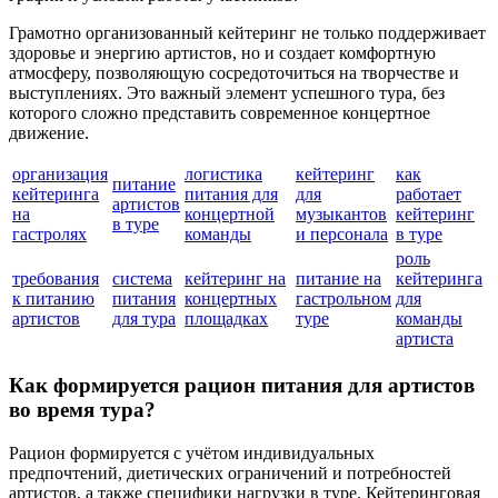
Грамотно организованный кейтеринг не только поддерживает
здоровье и энергию артистов, но и создает комфортную
атмосферу, позволяющую сосредоточиться на творчестве и
выступлениях. Это важный элемент успешного тура, без
которого сложно представить современное концертное
движение.
организация
логистика
кейтеринг
как
питание
кейтеринга
питания для
для
работает
артистов
на
концертной
музыкантов
кейтеринг
в туре
гастролях
команды
и персонала
в туре
роль
требования
система
кейтеринг на
питание на
кейтеринга
к питанию
питания
концертных
гастрольном
для
артистов
для тура
площадках
туре
команды
артиста
Как формируется рацион питания для артистов
во время тура?
Рацион формируется с учётом индивидуальных
предпочтений, диетических ограничений и потребностей
артистов, а также специфики нагрузки в туре. Кейтеринговая