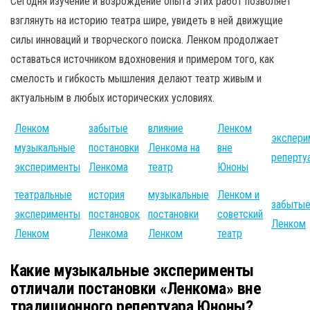
Сегодня изучение и возрождение опыта этих работ позволяет
взглянуть на историю театра шире, увидеть в ней движущие
силы инноваций и творческого поиска. Ленком продолжает
оставаться источником вдохновения и примером того, как
смелость и гибкость мышления делают театр живым и
актуальным в любых исторических условиях.
Ленком
забытые
влияние
Ленком
экспери
музыкальные
постановки
Ленкома на
вне
реперту
эксперименты
Ленкома
театр
Юноны
театральные
история
музыкальные
Ленком и
забытые
эксперименты
постановок
постановки
советский
Ленком
Ленком
Ленкома
Ленком
театр
Какие музыкальные эксперименты
отличали постановки «Ленкома» вне
традиционного репертуара Юноны?