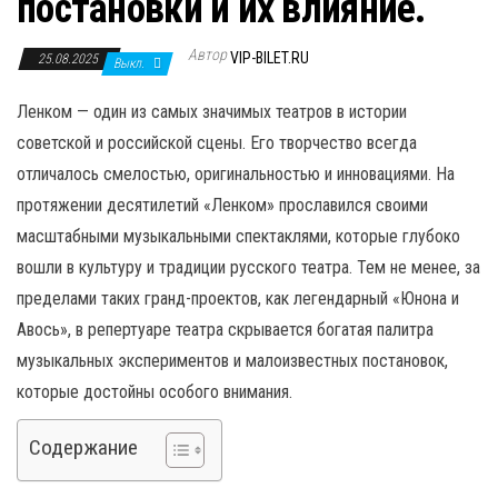
постановки и их влияние.
н
а
Автор
VIP-BILET.RU
25.08.2025
в
Выкл.
и
Ленком — один из самых значимых театров в истории
г
советской и российской сцены. Его творчество всегда
а
отличалось смелостью, оригинальностью и инновациями. На
ц
протяжении десятилетий «Ленком» прославился своими
и
масштабными музыкальными спектаклями, которые глубоко
ю
вошли в культуру и традиции русского театра. Тем не менее, за
пределами таких гранд-проектов, как легендарный «Юнона и
Авось», в репертуаре театра скрывается богатая палитра
музыкальных экспериментов и малоизвестных постановок,
которые достойны особого внимания.
Содержание