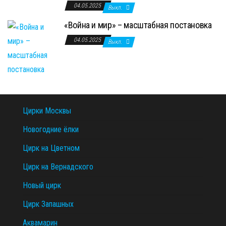
04.05.2025
Выкл.
«Война и мир» – масштабная постановка
04.05.2025
Выкл.
Цирки Москвы
Новогодние ёлки
Цирк на Цветном
Цирк на Вернадского
Новый цирк
Цирк Запашных
Аквамарин