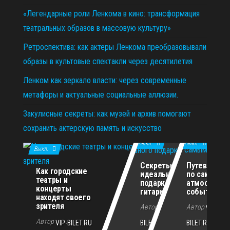
«Легендарные роли Ленкома в кино: трансформация
театральных образов в массовую культуру»
Ретроспектива: как актеры Ленкома преобразовывали
образы в культовые спектакли через десятилетия
Ленком как зеркало власти: через современные
метафоры и актуальные социальные аллюзии.
Закулисные секреты: как музей и архив помогают
сохранить актерскую память и искусство
11.12.2025
29.10.2025
02.07.2026
Выкл.
Выкл.
Выкл.
Секреты
Путеводите
Как городские
идеального
по самым
театры и
подарка для
атмосферн
концерты
гитариста
событиям г
находят своего
зрителя
Автор
Автор
VIP-
VIP-
Автор
VIP-BILET.RU
BILET.RU
BILET.RU