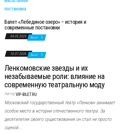
Балет «Лебединое озеро» – история и
современные постановки
04.05.2025
Выкл.
10.07.2026
Выкл.
Ленкомовские звезды и их
незабываемые роли: влияние на
современную театральную моду
Автор
VIP-BILET.RU
Московский государственный театр «Ленком» занимает
особое место в истории отечественного театра. За
десятилетия своего существования он стал не просто
сценой...