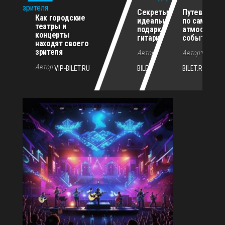
Секреты
Путеводите
Как городские
идеального
по самым
театры и
подарка для
атмосферн
концерты
гитариста
событиям г
находят своего
зрителя
Автор
Автор
VIP-
VIP-
Автор
VIP-BILET.RU
BILET.RU
BILET.RU