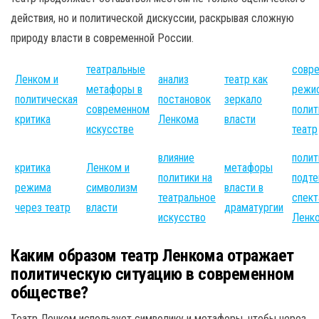
действия, но и политической дискуссии, раскрывая сложную
природу власти в современной России.
театральные
совр
Ленком и
анализ
театр как
метафоры в
режи
политическая
постановок
зеркало
современном
полит
критика
Ленкома
власти
искусстве
театр
влияние
полит
критика
Ленком и
метафоры
политики на
подте
режима
символизм
власти в
театральное
спект
через театр
власти
драматургии
искусство
Ленк
Каким образом театр Ленкома отражает
политическую ситуацию в современном
обществе?
Театр Ленком использует символику и метафоры, чтобы через