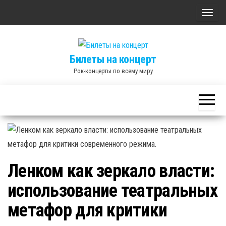
Skip
П
to
о
the
к
content
Билеты на концерт
а
Рок-концерты по всему миру
з
а
т
ь
/
С
к
Ленком как зеркало власти:
р
использование театральных
ы
т
метафор для критики
ь