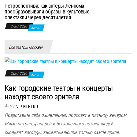
Ретроспектива: как актеры Ленкома
преобразовывали образы в культовые
спектакли через десятилетия
07.07.2026
Выкл.
Все театры Москвы
02.07.2026
Выкл.
Как городские театры и концерты
находят своего зрителя
Автор
VIP-BILET.RU
Представьте себе оживлённый проспект в пятницу вечером.
Мимо витрин, фонарей и бесконечного потока людей
скользят взгляды, выхватывающие только самое яркое,