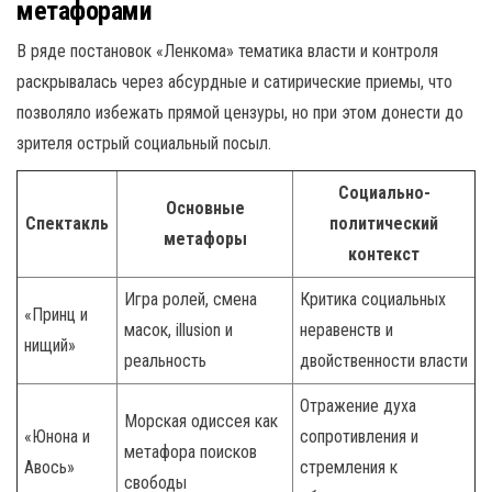
метафорами
В ряде постановок «Ленкома» тематика власти и контроля
раскрывалась через абсурдные и сатирические приемы, что
позволяло избежать прямой цензуры, но при этом донести до
зрителя острый социальный посыл.
Социально-
Основные
Спектакль
политический
метафоры
контекст
Игра ролей, смена
Критика социальных
«Принц и
масок, illusion и
неравенств и
нищий»
реальность
двойственности власти
Отражение духа
Морская одиссея как
«Юнона и
сопротивления и
метафора поисков
Авось»
стремления к
свободы