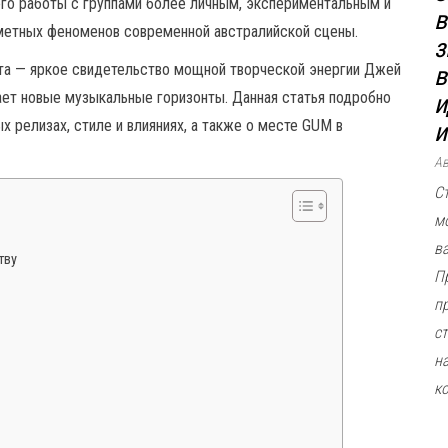
его работы с группами более личным, экспериментальным и
в
аметных феноменов современной австралийской сцены.
з
та — яркое свидетельство мощной творческой энергии Джей
в
ает новые музыкальные горизонты. Данная статья подробно
и
х релизах, стиле и влияниях, а также о месте GUM в
и
А
С
м
в
тву
П
п
ст
н
к