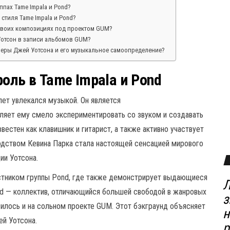
ппах Tame Impala и Pond?
стиля Tame Impala и Pond?
 своих композициях под проектом GUM?
Уотсон в записи альбомов GUM?
ьеры Джей Уотсона и его музыкальное самоопределение?
оль в Tame Impala и Pond
лет увлекался музыкой. Он является
ляет ему смело экспериментировать со звуком и создавать
вестен как клавишник и гитарист, а также активно участвует
оводством Кевина Парка стала настоящей сенсацией мирового
ии Уотсона.
стником группы Pond, где также демонстрирует выдающиеся
Л
nd — коллектив, отличающийся большей свободой в жанровых
з
илось и на сольном проекте GUM. Этот бэкграунд объясняет
н
й Уотсона.
р