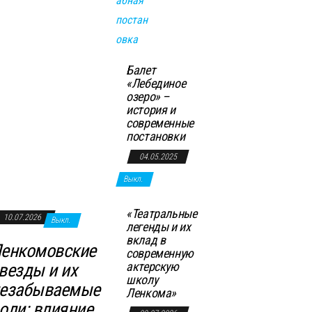
Балет
«Лебединое
озеро» –
история и
современные
постановки
04.05.2025
Выкл.
«Театральные
10.07.2026
Выкл.
легенды и их
вклад в
енкомовские
современную
актерскую
везды и их
школу
езабываемые
Ленкома»
оли: влияние