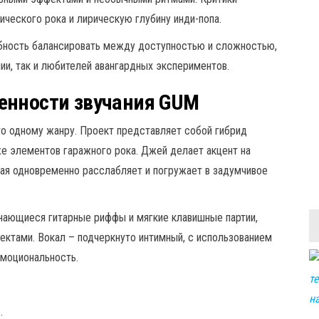
ического рока и лирическую глубину инди-попа.
бность балансировать между доступностью и сложностью,
ии, так и любителей авангардных экспериментов.
енности звучания GUM
то одному жанру. Проект представляет собой гибрид
же элементов гаражного рока. Джей делает акцент на
рая одновременно расслабляет и погружает в задумчивое
инающиеся гитарные риффы и мягкие клавишные партии,
ектами. Вокал – подчеркнуто интимный, с использованием
эмоциональность.
;