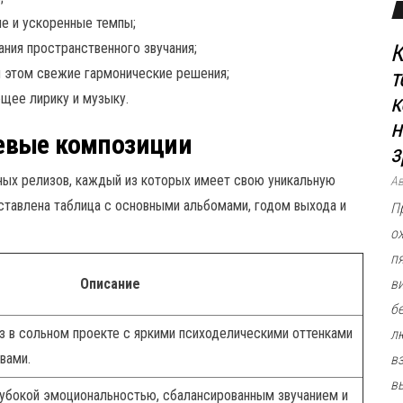
е и ускоренные темпы;
ния пространственного звучания;
К
 этом свежие гармонические решения;
т
ющее лирику и музыку.
к
н
евые композиции
з
ых релизов, каждый из которых имеет свою уникальную
А
тавлена таблица с основными альбомами, годом выхода и
П
о
п
Описание
в
б
з в сольном проекте с яркими психоделическими оттенками
л
вами.
в
в
убокой эмоциональностью, сбалансированным звучанием и