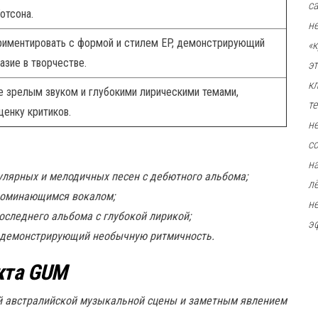
с
отсона.
н
иментировать с формой и стилем EP, демонстрирующий
«
азие в творчестве.
э
к
е зрелым звуком и глубокими лирическими темами,
т
енку критиков.
н
с
н
пулярных и мелодичных песен с дебютного альбома;
л
запоминающимся вокалом;
н
последнего альбома с глубокой лирикой;
э
к, демонстрирующий необычную ритмичность.
кта GUM
й австралийской музыкальной сцены и заметным явлением