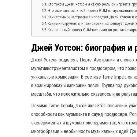
Кто такой Джей Уотсон и какую роль он играет в гру
Что отличает сольный проект GUM от музыкального 
Какие темы и настроения исследует Джей Уотсон в
Какие инструменты и технологии использует Джей 
Как сольный проект GUM повлиял на развитие кар
Джей Уотсон: биография и р
Джей Уотсон родился в Перте, Австралия, и с юных 
мультиинструменталистом и продюсером, что позво
уникальные композиции. В составе Tame Impala он из
в аранжировках и написании песен. Группа под рук
масштаба, что положительно сказалось и на репутац
Помимо Tame Impala, Джей является ключевым уча
способности как музыканта и саунд-продюсера. Po
экспериментах и шумовых экспериментах, что отраз
многообразие и необычность музыкальных идей Дже