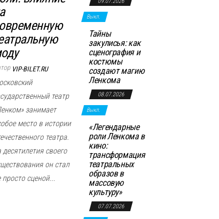
09.07.2026
а
Выкл.
овременную
Тайны
еатральную
закулисья: как
оду
сценография и
костюмы
втор
VIP-BILET.RU
создают магию
Ленкома
осковский
08.07.2026
осударственный театр
Ленком» занимает
Выкл.
собое место в истории
«Легендарные
роли Ленкома в
течественного театра.
кино:
а десятилетия своего
трансформация
театральных
уществования он стал
образов в
 просто сценой...
массовую
культуру»
07.07.2026