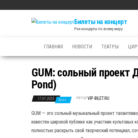
Skip
to
Билеты на концерт
the
Рок-концерты по всему миру
content
ГЛАВНАЯ
НОВОСТИ
ТЕАТРЫ
ЦИР
GUM: сольный проект Д
Pond)
Автор
VIP-BILET.RU
17.01.2025
Выкл.
GUM — это сольный музыкальный проект талантливо
известен широкой публике как участник культовых 
полностью раскрыть свой творческий потенциал, соч