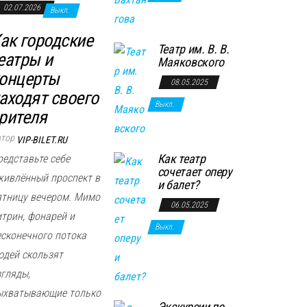
02.07.2026
Выкл.
ак городские
Театр им. В. В.
еатры и
Маяковского
онцерты
08.05.2025
аходят своего
Выкл.
рителя
втор
VIP-BILET.RU
Как театр
редставьте себе
сочетает оперу
живлённый проспект в
и балет?
ятницу вечером. Мимо
06.05.2025
итрин, фонарей и
Выкл.
есконечного потока
юдей скользят
згляды,
ыхватывающие только
Экскурсии по