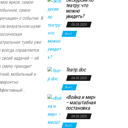
амое яркое, самое
театру: что
еобычное, самое
можно
увидеть?
кричащее» о событии. В
05.05.2025
том визуальном шуме
лассическая
Выкл.
еатральная тумба уже
е всегда справляется
о своей задачей — ей
а смену приходит
Театр.doc
ёгкий, мобильный и
04.05.2025
евероятно
Выкл.
ффективный...
«Война и мир»
– масштабная
постановка
04.05.2025
Выкл.