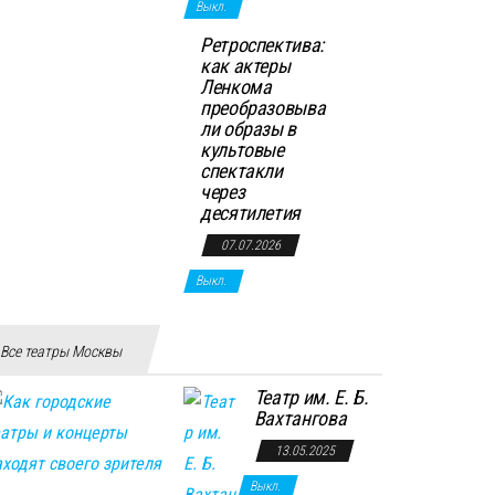
Выкл.
Ретроспектива:
как актеры
Ленкома
преобразовыва
ли образы в
культовые
спектакли
через
десятилетия
07.07.2026
Выкл.
Все театры Москвы
Театр им. Е. Б.
Вахтангова
13.05.2025
Выкл.