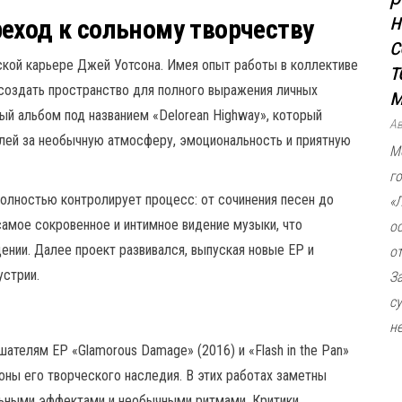
н
еход к сольному творчеству
с
ской карьере Джей Уотсона. Имея опыт работы в коллективе
т
создать пространство для полного выражения личных
м
ый альбом под названием «Delorean Highway», который
А
лей за необычную атмосферу, эмоциональность и приятную
М
г
олностью контролирует процесс: от сочинения песен до
«
самое сокровенное и интимное видение музыки, что
о
ении. Далее проект развивался, выпуская новые EP и
о
устрии.
З
с
не
ателям EP «Glamorous Damage» (2016) и «Flash in the Pan»
оны его творческого наследия. В этих работах заметны
льными эффектами и необычными ритмами. Критики