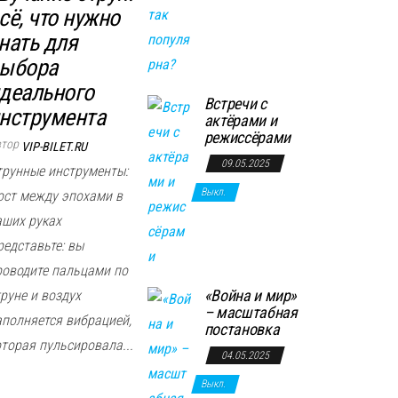
сё, что нужно
нать для
ыбора
деального
Встречи с
нструмента
актёрами и
режиссёрами
втор
VIP-BILET.RU
09.05.2025
трунные инструменты:
Выкл.
ост между эпохами в
аших руках
редставьте: вы
роводите пальцами по
«Война и мир»
руне и воздух
– масштабная
аполняется вибрацией,
постановка
оторая пульсировала...
04.05.2025
Выкл.