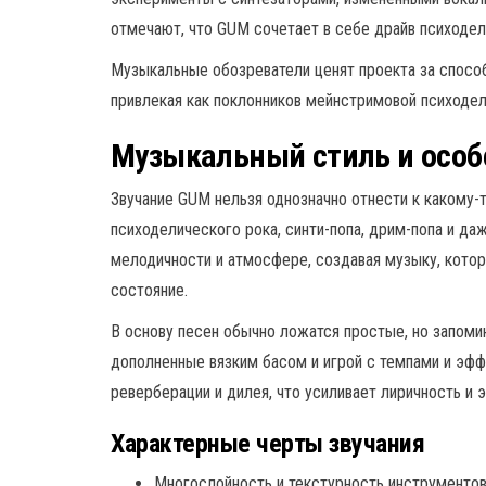
отмечают, что GUM сочетает в себе драйв психодел
Музыкальные обозреватели ценят проекта за спосо
привлекая как поклонников мейнстримовой психодел
Музыкальный стиль и особ
Звучание GUM нельзя однозначно отнести к какому-
психоделического рока, синти-попа, дрим-попа и да
мелодичности и атмосфере, создавая музыку, кото
состояние.
В основу песен обычно ложатся простые, но запом
дополненные вязким басом и игрой с темпами и эфф
реверберации и дилея, что усиливает лиричность и 
Характерные черты звучания
Многослойность и текстурность инструментов