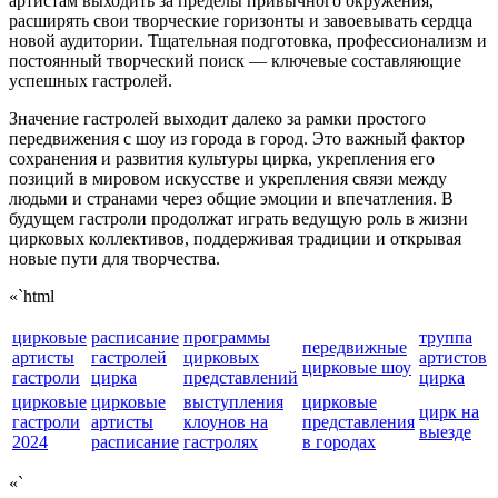
артистам выходить за пределы привычного окружения,
расширять свои творческие горизонты и завоевывать сердца
новой аудитории. Тщательная подготовка, профессионализм и
постоянный творческий поиск — ключевые составляющие
успешных гастролей.
Значение гастролей выходит далеко за рамки простого
передвижения с шоу из города в город. Это важный фактор
сохранения и развития культуры цирка, укрепления его
позиций в мировом искусстве и укрепления связи между
людьми и странами через общие эмоции и впечатления. В
будущем гастроли продолжат играть ведущую роль в жизни
цирковых коллективов, поддерживая традиции и открывая
новые пути для творчества.
«`html
цирковые
расписание
программы
труппа
передвижные
артисты
гастролей
цирковых
артистов
цирковые шоу
гастроли
цирка
представлений
цирка
цирковые
цирковые
выступления
цирковые
цирк на
гастроли
артисты
клоунов на
представления
выезде
2024
расписание
гастролях
в городах
«`