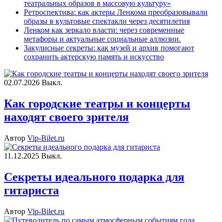
театральных образов в массовую культуру»
Ретроспектива: как актеры Ленкома преобразовывали
образы в культовые спектакли через десятилетия
Ленком как зеркало власти: через современные
метафоры и актуальные социальные аллюзии.
Закулисные секреты: как музей и архив помогают
сохранить актерскую память и искусство
02.07.2026
Выкл.
Как городские театры и концерты
находят своего зрителя
Автор
Vip-Bilet.ru
11.12.2025
Выкл.
Секреты идеального подарка для
гитариста
Автор
Vip-Bilet.ru