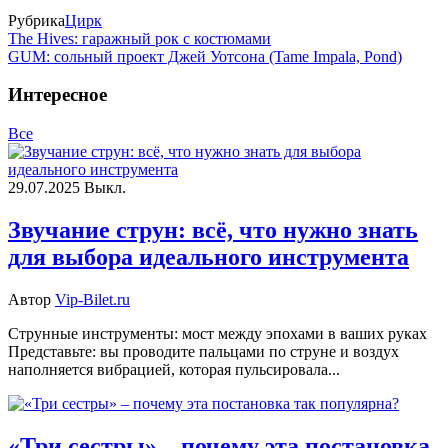
Рубрика
Цирк
The Hives: гаражный рок с костюмами
GUM: сольный проект Джей Уотсона (Tame Impala, Pond)
Интересное
Все
29.07.2025
Выкл.
Звучание струн: всё, что нужно знать
для выбора идеального инструмента
Автор
Vip-Bilet.ru
Струнные инструменты: мост между эпохами в ваших руках
Представьте: вы проводите пальцами по струне и воздух
наполняется вибрацией, которая пульсировала...
«Три сестры» – почему эта постановка