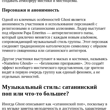
создавать атмосферу мистики и мистицизма.
Персонажи и анонимность
Одной из ключевых особенностей Ghost является
анонимность участников и использование персонажей с
религиозными и сатанинскими аллюзиями. Лидер выступает
под образом Papa Emeritus — антирелигиозного папы,
который циклично меняется с каждым новым альбомом,
сопровождающий музыкальный стиль группы. Этот персонаж
соединяет традиционную католическую символику с образом
темного священника или сатанинского антигероя.
Другие участники выступают в масках и костюмах, называясь
«Nameless Ghouls» — «Безликими призраками». Это создаёт
эффект всеобщего мистического представления, где зрители
видят в первую очередь группу как единый феномен, а не
отдельных личностей.
Музыкальный стиль: сатанинский
поп или что-то большее?
Иногда Ghost описывают как «сатанинский поп», поскольку в
их музыке заметна мелодичность и доступность, характерные