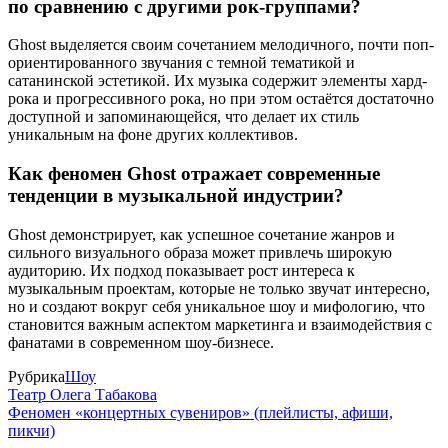
по сравнению с другими рок-группами?
Ghost выделяется своим сочетанием мелодичного, почти поп-
ориентированного звучания с темной тематикой и
сатанинской эстетикой. Их музыка содержит элементы хард-
рока и прогрессивного рока, но при этом остаётся достаточно
доступной и запоминающейся, что делает их стиль
уникальным на фоне других коллективов.
Как феномен Ghost отражает современные
тенденции в музыкальной индустрии?
Ghost демонстрирует, как успешное сочетание жанров и
сильного визуального образа может привлечь широкую
аудиторию. Их подход показывает рост интереса к
музыкальным проектам, которые не только звучат интересно,
но и создают вокруг себя уникальное шоу и мифологию, что
становится важным аспектом маркетинга и взаимодействия с
фанатами в современном шоу-бизнесе.
Рубрика
Шоу
Театр Олега Табакова
Феномен «концертных сувениров» (плейлисты, афиши,
пикчи)