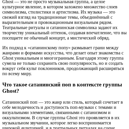
Ghost — это не просто музыкальная группа, а целое
культурное явление, в котором заложено множество слоев
символизма, стилистики и артистизма. Их музыка — это
свежий взгляд на традиционные темы, объединённый с
выразительным и провокационным визуальным рядом.
Театральные ритуалы и сатанинская символика задают их
творчеству уникальный оттенок, создавая впечатление, что вы
посещаете не обычный концерт, а мистический обряд.
Их подход к «сатанинскому попу» размывает грани между
жанрами и формами искусства, что делает опыт знакомства с
Ghost уникальным и многогранным. Благодаря этому группа
сумела не только сохранить свою популярность, но и создать
вокруг себя культ поклонников, продолжающий расширяться
по всему миру.
Что такое сатанинский поп в контексте группы
Ghost?
Сатанинский поп — это жанр или стиль, который сочетает в
себе мелодичность и доступность поп-музыки с темами и
визуальными элементами, связанными с сатанизмом и
оккультизмом. В случае группы Ghost это проявляется в их
музыкальном звучании, которое легко воспринимается
широкой аудиторией, и в театральных ритуалах на сцене,