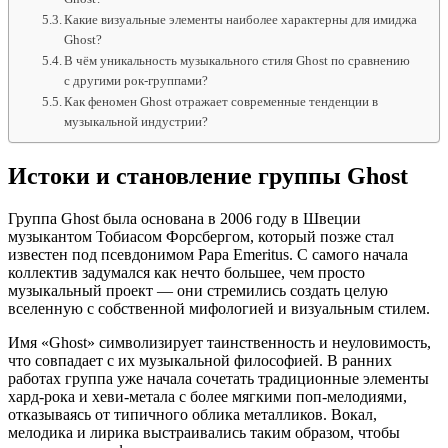
Какие визуальные элементы наиболее характерны для имиджа
Ghost?
В чём уникальность музыкального стиля Ghost по сравнению
с другими рок-группами?
Как феномен Ghost отражает современные тенденции в
музыкальной индустрии?
Истоки и становление группы Ghost
Группа Ghost была основана в 2006 году в Швеции
музыкантом Тобиасом Форсбергом, который позже стал
известен под псевдонимом Papa Emeritus. С самого начала
коллектив задумался как нечто большее, чем просто
музыкальный проект — они стремились создать целую
вселенную с собственной мифологией и визуальным стилем.
Имя «Ghost» символизирует таинственность и неуловимость,
что совпадает с их музыкальной философией. В ранних
работах группа уже начала сочетать традиционные элементы
хард-рока и хеви-метала с более мягкими поп-мелодиями,
отказываясь от типичного облика металликов. Вокал,
мелодика и лирика выстраивались таким образом, чтобы