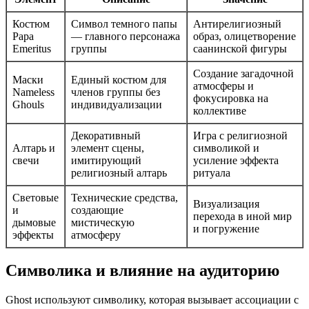
Костюм
Символ темного папы
Антирелигиозный
Papa
— главного персонажа
образ, олицетворение
Emeritus
группы
саанинской фигуры
Создание загадочной
Маски
Единый костюм для
атмосферы и
Nameless
членов группы без
фокусировка на
Ghouls
индивидуализации
коллективе
Декоративный
Игра с религиозной
Алтарь и
элемент сцены,
символикой и
свечи
имитирующий
усиление эффекта
религиозный алтарь
ритуала
Световые
Технические средства,
Визуализация
и
создающие
перехода в иной мир
дымовые
мистическую
и погружение
эффекты
атмосферу
Символика и влияние на аудиторию
Ghost используют символику, которая вызывает ассоциации с