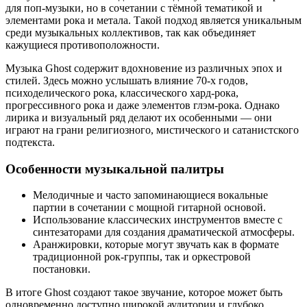
для поп-музыки, но в сочетании с тёмной тематикой и
элементами рока и метала. Такой подход является уникальным
среди музыкальных коллективов, так как объединяет
кажущиеся противоположности.
Музыка Ghost содержит вдохновение из различных эпох и
стилей. Здесь можно услышать влияние 70-х годов,
психоделического рока, классического хард-рока,
прогрессивного рока и даже элементов глэм-рока. Однако
лирика и визуальный ряд делают их особенными — они
играют на грани религиозного, мистического и сатанистского
подтекста.
Особенности музыкальной палитры
Мелодичные и часто запоминающиеся вокальные
партии в сочетании с мощной гитарной основой.
Использование классических инструментов вместе с
синтезаторами для создания драматической атмосферы.
Аранжировки, которые могут звучать как в формате
традиционной рок-группы, так и оркестровой
постановки.
В итоге Ghost создают такое звучание, которое может быть
одновременно доступно широкой аудитории и глубоко