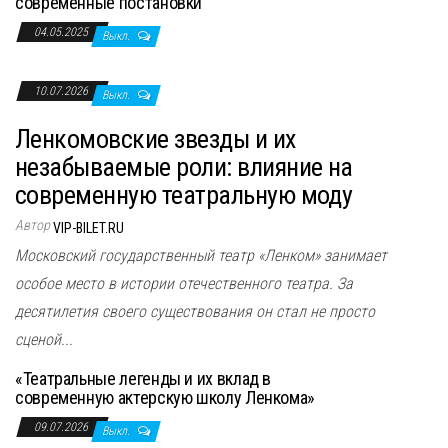
современные постановки
04.05.2025
Выкл.
10.07.2026
Выкл.
Ленкомовские звезды и их
незабываемые роли: влияние на
современную театральную моду
Автор
VIP-BILET.RU
Московский государственный театр «Ленком» занимает
особое место в истории отечественного театра. За
десятилетия своего существования он стал не просто
сценой...
«Театральные легенды и их вклад в
современную актерскую школу Ленкома»
09.07.2026
Выкл.