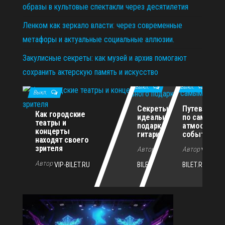
образы в культовые спектакли через десятилетия
Ленком как зеркало власти: через современные
метафоры и актуальные социальные аллюзии.
Закулисные секреты: как музей и архив помогают
сохранить актерскую память и искусство
11.12.2025
29.10.2025
02.07.2026
Выкл.
Выкл.
Выкл.
Секреты
Путеводите
Как городские
идеального
по самым
театры и
подарка для
атмосферн
концерты
гитариста
событиям г
находят своего
зрителя
Автор
Автор
VIP-
VIP-
Автор
VIP-BILET.RU
BILET.RU
BILET.RU