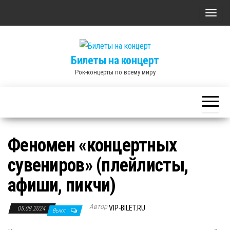
Skip
П
to
о
the
к
content
Билеты на концерт
а
Рок-концерты по всему миру
з
а
т
ь
/
Феномен «концертных
С
сувениров» (плейлисты,
к
р
афиши, пикчи)
ы
т
Автор
VIP-BILET.RU
05.08.2024
Выкл.
ь