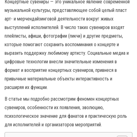
н
Концертные сувениры — это уникальное явление современной
а
музыкальной культуры, представляющее собой целый пласт
в
арт- и мерчендайзинговой деятельности вокруг живых
и
выступлений исполнителей. В число таких сувениров входят
г
плейлисты, афиши, фотографии (пикчи) и другие предметы,
а
которые помогают сохранить воспоминания о концерте и
ц
выразить поддержку любимому артисту. Социальные медиа и
и
цифровые технологии внесли значительные изменения в
ю
формат и восприятие концертных сувениров, привнеся в
привычные материальные объекты интерактивность и
расширяя их функции.
В статье мы подробно рассмотрим феномен концертных
сувениров, особенности их появления, эволюцию,
психологическое значение для фанатов и практическую роль
для исполнителей и организаторов мероприятий.