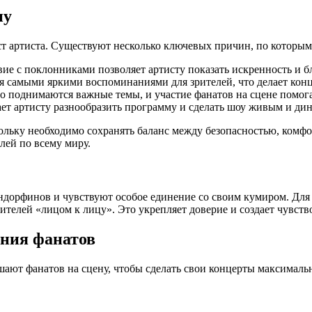
ну
т артиста. Существуют несколько ключевых причин, по которым
е с поклонниками позволяет артисту показать искренность и бл
я самыми яркими воспоминаниями для зрителей, что делает кон
 поднимаются важные темы, и участие фанатов на сцене помога
ет артисту разнообразить программу и сделать шоу живым и ди
кольку необходимо сохранять баланс между безопасностью, комф
лей по всему миру.
орфинов и чувствуют особое единение со своим кумиром. Для 
телей «лицом к лицу». Это укрепляет доверие и создает чувство
ния фанатов
ают фанатов на сцену, чтобы сделать свои концерты максимал