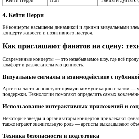
Кейти Перри
Поп
Танцы и дуэты с 
4. Кейти Перри
Её концерты насыщены динамикой и яркими визуальными элемен
концерту живости и позитивного настроя.
Как приглашают фанатов на сцену: тех
Современные концерты — это незабываемое шоу, где всё проду
комфорт и развлекательную ценность.
Визуальные сигналы и взаимодействие с публико
Артисты часто используют прямую коммуникацию с залом — ук
поддержки. Технологии помогают определить самых вовлечённы
Использование интерактивных приложений и соц
Некоторые звёзды и организаторы концертов привлекают фана
также играют значительную роль — артисты выкладывают объя
Техника безопасности и подготовка