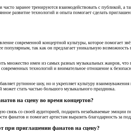
 часто заранее тренируются взаимодействовать с публикой, а т
янное развитие технологий и опыта помогает сделать приглашен
вление современной концертной культуры, которое помогает зв
лее популярным, так как он предлагает уникальную возможность 
ить множество имен из самых разных музыкальных жанров, что 
е современных технологий и внимательное отношение к безопас
збавляет рутинное шоу, но и укрепляет культуру взаимоуважения
й может стать частью большого музыкального праздника.
атов на сцену во время концертов?
ную связь со своей аудиторией, подарить незабываемые эмоции 
ти фанатов и помогает артистам выразить благодарность за под
т при приглашении фанатов на сцену?