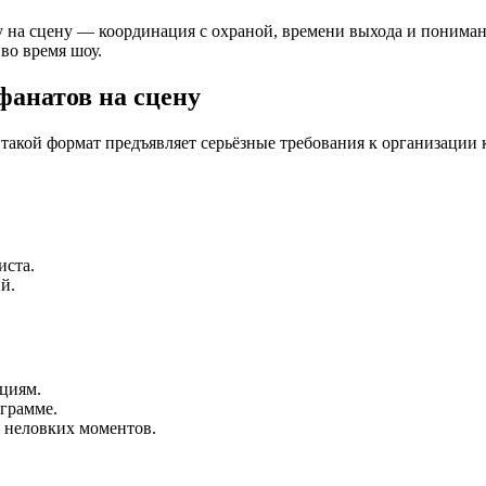
 на сцену — координация с охраной, времени выхода и понимани
во время шоу.
анатов на сцену
такой формат предъявляет серьёзные требования к организации 
иста.
й.
циям.
грамме.
ь неловких моментов.