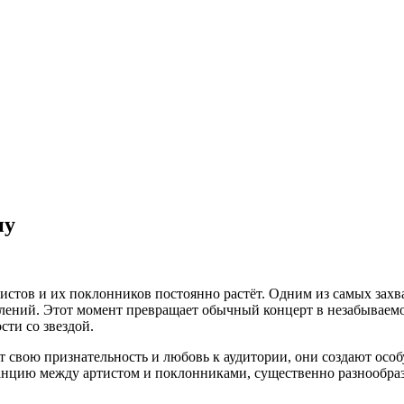
ну
тистов и их поклонников постоянно растёт. Одним из самых зах
лений. Этот момент превращает обычный концерт в незабываемое
сти со звездой.
т свою признательность и любовь к аудитории, они создают ос
анцию между артистом и поклонниками, существенно разнообраз