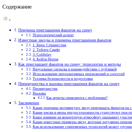
Содержание
Причины приглашения фанатов на сцену
Психологический аспект
Известные звезды и примеры приглашения фанатов
1. Брюс Спрингстин
2. Тейлор Свифт
3. Coldplay
4. Кейти Перри
Как приглашают фанатов на сцену: технологии и методы
Визуальные сигналы и взаимодействие с публикой
Использование интерактивных приложений и соцсетей
Техника безопасности и подготовка
Преимущества и вызовы приглашения фанатов на сцену
Преимущества
Вызовы
Как артисты справляются с проблемами?
Заключение
Какие причины мотивируют звезд приглашать фанатов на с
Какие риски и меры предосторожности существуют при пр
Какое влияние на концертную атмосферу оказывает участие
Какие известные примеры звезд, которые регулярно пригл
Как использование современных технологий может улучшит