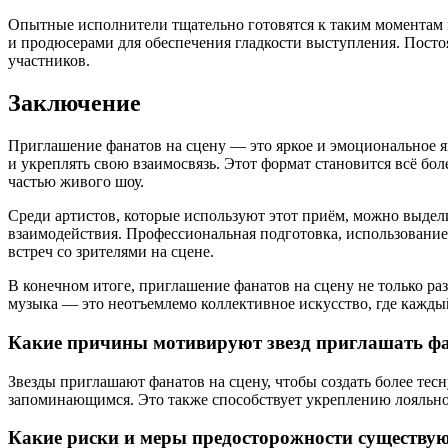
Опытные исполнители тщательно готовятся к таким моментам и
и продюсерами для обеспечения гладкости выступления. Посто
участников.
Заключение
Приглашение фанатов на сцену — это яркое и эмоциональное я
и укреплять свою взаимосвязь. Этот формат становится всё бо
частью живого шоу.
Среди артистов, которые используют этот приём, можно выдел
взаимодействия. Профессиональная подготовка, использовани
встреч со зрителями на сцене.
В конечном итоге, приглашение фанатов на сцену не только ра
музыка — это неотъемлемо коллективное искусство, где кажды
Какие причины мотивируют звезд приглашать фан
Звезды приглашают фанатов на сцену, чтобы создать более тес
запоминающимся. Это также способствует укреплению лояльнос
Какие риски и меры предосторожности существую