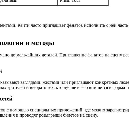
фанатами
Prism Tour
тами. Кейти часто приглашает фанатов исполнить с ней часть п
нологии и методы
мано до мельчайших деталей. Приглашение фанатов на сцену ре
й
азывают взглядами, жестами или приглашают конкретных людей
х зрителей и выбрать тех, кто лучше всего впишется в формат
сетей
тов с помощью специальных приложений, где можно зарегистриро
вления и проводят розыгрыши билетов на сцену.