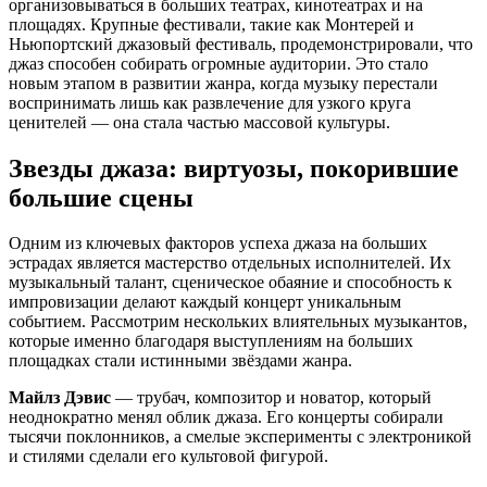
организовываться в больших театрах, кинотеатрах и на
площадях. Крупные фестивали, такие как Монтерей и
Ньюпортский джазовый фестиваль, продемонстрировали, что
джаз способен собирать огромные аудитории. Это стало
новым этапом в развитии жанра, когда музыку перестали
воспринимать лишь как развлечение для узкого круга
ценителей — она стала частью массовой культуры.
Звезды джаза: виртуозы, покорившие
большие сцены
Одним из ключевых факторов успеха джаза на больших
эстрадах является мастерство отдельных исполнителей. Их
музыкальный талант, сценическое обаяние и способность к
импровизации делают каждый концерт уникальным
событием. Рассмотрим нескольких влиятельных музыкантов,
которые именно благодаря выступлениям на больших
площадках стали истинными звёздами жанра.
Майлз Дэвис
— трубач, композитор и новатор, который
неоднократно менял облик джаза. Его концерты собирали
тысячи поклонников, а смелые эксперименты с электроникой
и стилями сделали его культовой фигурой.