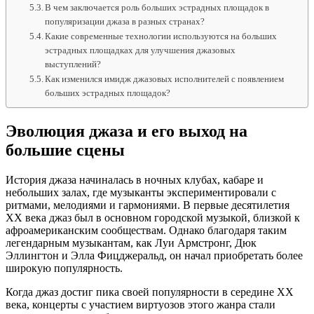
В чем заключается роль больших эстрадных площадок в
популяризации джаза в разных странах?
Какие современные технологии используются на больших
эстрадных площадках для улучшения джазовых
выступлений?
Как изменился имидж джазовых исполнителей с появлением
больших эстрадных площадок?
Эволюция джаза и его выход на
большие сцены
История джаза начиналась в ночных клубах, кабаре и
небольших залах, где музыканты экспериментировали с
ритмами, мелодиями и гармониями. В первые десятилетия
XX века джаз был в основном городской музыкой, близкой к
афроамериканским сообществам. Однако благодаря таким
легендарным музыкантам, как Луи Армстронг, Дюк
Эллингтон и Элла Фицджеральд, он начал приобретать более
широкую популярность.
Когда джаз достиг пика своей популярности в середине XX
века, концерты с участием виртуозов этого жанра стали