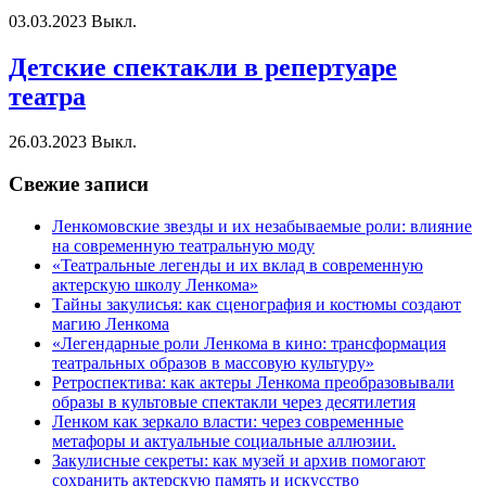
03.03.2023
Выкл.
Детские спектакли в репертуаре
театра
26.03.2023
Выкл.
Свежие записи
Ленкомовские звезды и их незабываемые роли: влияние
на современную театральную моду
«Театральные легенды и их вклад в современную
актерскую школу Ленкома»
Тайны закулисья: как сценография и костюмы создают
магию Ленкома
«Легендарные роли Ленкома в кино: трансформация
театральных образов в массовую культуру»
Ретроспектива: как актеры Ленкома преобразовывали
образы в культовые спектакли через десятилетия
Ленком как зеркало власти: через современные
метафоры и актуальные социальные аллюзии.
Закулисные секреты: как музей и архив помогают
сохранить актерскую память и искусство