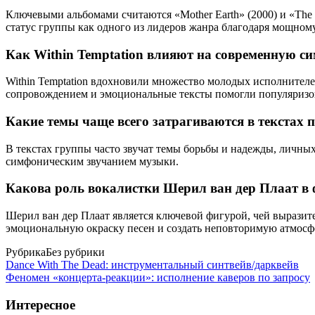
Ключевыми альбомами считаются «Mother Earth» (2000) и «The 
статус группы как одного из лидеров жанра благодаря мощно
Как Within Temptation влияют на современную с
Within Temptation вдохновили множество молодых исполнител
сопровождением и эмоциональные тексты помогли популяризова
Какие темы чаще всего затрагиваются в текстах п
В текстах группы часто звучат темы борьбы и надежды, личны
симфоническим звучанием музыки.
Какова роль вокалистки Шерил ван дер Плаат 
Шерил ван дер Плаат является ключевой фигурой, чей выразит
эмоциональную окраску песен и создать неповторимую атмосф
Рубрика
Без рубрики
Dance With The Dead: инструментальный синтвейв/дарквейв
Феномен «концерта-реакции»: исполнение каверов по запросу
Интересное