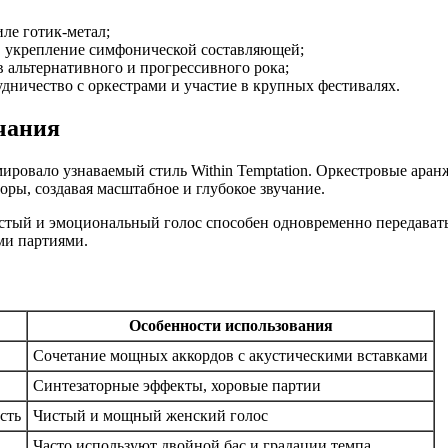
ле готик-метал;
е, укрепление симфонической составляющей;
 альтернативного и прогрессивного рока;
дничество с оркестрами и участие в крупных фестивалях.
чания
ировало узнаваемый стиль Within Temptation. Оркестровые аран
оры, создавая масштабное и глубокое звучание.
тый и эмоциональный голос способен одновременно передавать 
и партиями.
Особенности использования
Сочетание мощных аккордов с акустическими вставками
Синтезаторные эффекты, хоровые партии
сть
Чистый и мощный женский голос
Часто используют двойной бас и градации темпа