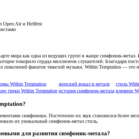
Open Air и Hellfest
листами
 карте мира как одна из ведущих групп в жанре симфоник-метал
 которое покорило сердца миллионов слушателей. Благодаря пос
х поколений фанатов тяжелой музыки. Within Temptation — это 
омы Within Temptation
женский вокал в метале
стиль With
ие треки Within Temptation
история симфоник-метала
влияние Wi
mptation?
 элементами симфоники. Постепенно их звук становился более м
ровало их уникальный симфоник-метал стиль.
ючевыми для развития симфоник-метала?