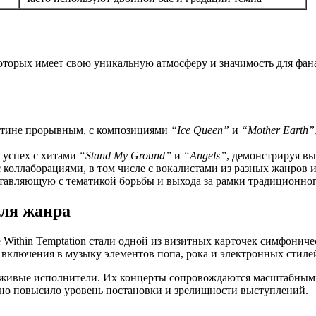
которых имеет свою уникальную атмосферу и значимость для фан
стине прорывным, с композициями
“Ice Queen”
и
“Mother Earth”
успех с хитами
“Stand My Ground”
и
“Angels”
, демонстрируя вы
 коллаборациями, в том числе с вокалистами из разных жанров 
авляющую с тематикой борьбы и выхода за рамки традиционног
для жанра
 Within Temptation стали одной из визитных карточек симфонич
 включения в музыку элементов попа, рока и электронных стиле
ые живые исполнители. Их концерты сопровождаются масштабным
ьно повысило уровень постановки и зрелищности выступлений.