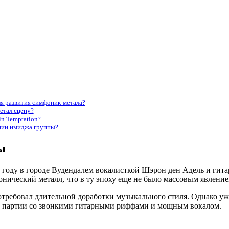
я развития симфоник-метала?
етал сцену?
in Temptation?
ании имиджа группы?
ы
96 году в городе Вудендалем вокалисткой Шэрон ден Адель и гит
нический металл, что в ту эпоху еще не было массовым явление
отребовал длительной доработки музыкального стиля. Однако уж
ые партии со звонкими гитарными риффами и мощным вокалом.