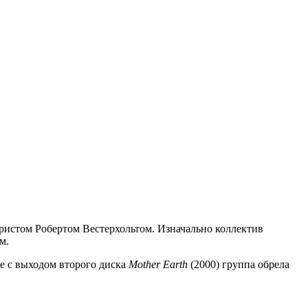
аристом Робертом Вестерхольтом. Изначально коллектив
м.
е с выходом второго диска
Mother Earth
(2000) группа обрела