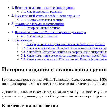
История создания и становления группы
Ключевые этапы развития
Музыкальный стиль и особенности звучания
Инструментальная палитра
Значимые альбомы и композиции
Обзор основных релизов
Влияние и значение Within Temptation для жанра
Ключевые достижения
Заключение
Как формировался музыкальный стиль Within Temptation?
Какие альбомы Within Temptation считаются ключевыми дл
Как Within Temptation влияют на современную симфоник-м
Какие темы чаще всего затрагиваются в текстах песен With
Какова роль вокалистки Шерил ван дер Плаат в формиров
История создания и становления групп
Голландская рок-группа Within Temptation была основана в 19
позиционировался как проект с фокусом на готический и симфо
Дебютный альбом
Enter
(1997) показал мрачную атмосферу и п
узнаваемое звучание, сумев объединить эпические оркестров
Ключевые этапы развития