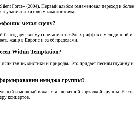
Silent Force» (2004). Первый альбом ознаменовал переход к бо
му звучанию и хитовым композициям.
имфоник-метал сцену?
ей благодаря своему сочетанию тяжёлых риффов с мелодичной и
ть жанр в Европе и за её пределами.
есен Within Temptation?
х испытаний, мистики и природы. Это придаёт песням глубину и
в формировании имиджа группы?
ельный и мощный вокал стал визитной карточкой группы. Её сце
еру концертов.