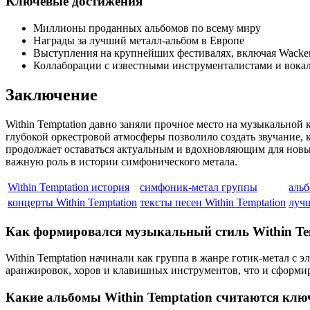
Ключевые достижения
Миллионы проданных альбомов по всему миру
Награды за лучший металл-альбом в Европе
Выступления на крупнейших фестивалях, включая Wacken 
Коллаборации с известными инструменталистами и вока
Заключение
Within Temptation давно заняли прочное место на музыкальной
глубокой оркестровой атмосферы позволило создать звучание,
продолжает оставаться актуальным и вдохновляющим для новы
важную роль в истории симфонического метала.
Within Temptation история
симфоник-метал группы
альб
концерты Within Temptation
тексты песен Within Temptation
лучш
Как формировался музыкальный стиль Within Te
Within Temptation начинали как группа в жанре готик-метал с
аранжировок, хоров и клавишных инструментов, что и сформи
Какие альбомы Within Temptation считаются кл