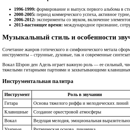
1996-1999:
формирование и выпуск первого альбома в сти
2000-2005:
период коммерческого успеха, активное турн
2006-2012:
эксперименты со звуком, включение элементов
2013-настоящее время:
международное признание, сотру
Музыкальный стиль и особенности зву
Сочетание жанров готического и симфонического метала сформ
инструменты – струнные, духовые, так и современные синтезат
Вокал Шэрон ден Адель играет важную роль — ее сильный, чис
тяжелыми гитарными партиями и захватывающими клавишным
Инструментальная палитра
Инструмент
Роль в звучании
Гитара
Основа тяжелого риффа и мелодических линий
Клавишные
Создание оркестровой атмосферы
Вокал
Ведущая мелодия, эмоциональная выразительно
Ударные
Ритмическая основа, динамика