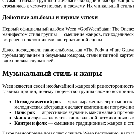
С самого начала группы отличалась свободой в выборе жанров: 
стремилась к чему-то новому и свежему. Их уникальный стиль п
Дебютные альбомы и первые успехи
Первый официальный альбом Ween «GodWeenSatan: The Oneness
манифестом стиля группы — смешение жанров, психоделически
встречена поклонниками альтернативной сцены.
Далее последовали такие альбомы, как «The Pod» и «Pure Guav
грубым звучанием и безумным юмором, стали визитной карточк
вдохновляла слушателей.
Музыкальный стиль и жанры
Ween известен своей необычайной жанровой разносторонностью.
главных причин, почему творчество группы сложно восприним
Психоделический рок
— ярко выраженная черта многих п
мелодическая абстракция делают композиции погружени
Панк-рок
— агрессивное звучание, максимально прямолин
Фанк и соул
— элементы танцевальной ритмики появляютс
Кантри и фолк
— смешение традиционных жанров и стил
Такое разнообразие позволяет слушать Ween бесконечно, наход