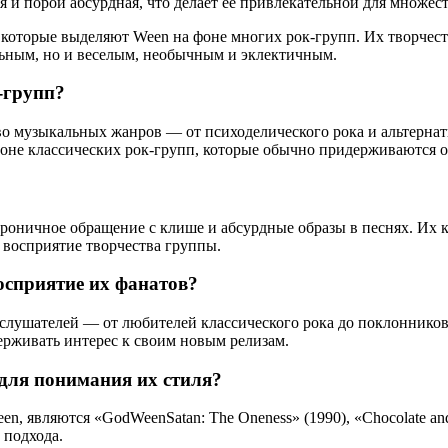
я и порой абсурдная, что делает ее привлекательной для множес
которые выделяют Ween на фоне многих рок-групп. Их творчест
льным, но и веселым, необычным и эклектичным.
-групп?
 музыкальных жанров — от психоделического рока и альтернат
оне классических рок-групп, которые обычно придерживаются о
 ироничное обращение с клише и абсурдные образы в песнях. И
е восприятие творчества группы.
осприятие их фанатов?
 слушателей — от любителей классического рока до поклоннико
ерживать интерес к своим новым релизам.
для понимания их стиля?
являются «GodWeenSatan: The Oneness» (1990), «Chocolate and 
 подхода.