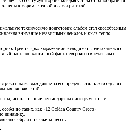
ривлечь к себе ту аудиторию, которая устала от однообразия и
наполнены юмором, сатирой и самокритикой.
имальную техническую подготовку, альбом стал своеобразным
ривлекла внимание независимых лейблов и была тепло
иторию. Треки с ярко выраженной мелодикой, сочетающейся с
сивный панк или хаотичный фанк невероятно впечатляла и
 рока и даже выходящие за его пределы стили. Это одна из
альных направлений.
менты, использование нестандартных инструментов и
собенно таких, как «12 Golden Country Greats».
ую динамику.
вляющее образы и сюжеты песен.
.