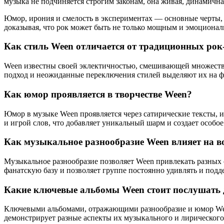
музыка не подчиняется строгим законам, она живая, динамична
Юмор, ирония и смелость в экспериментах — основные черты, 
доказывая, что рок может быть не только мощным и эмоциона
Как стиль Ween отличается от традиционных рок
Ween известны своей эклектичностью, смешивающей множество
подход и неожиданные переключения стилей выделяют их на ф
Как юмор проявляется в творчестве Ween?
Юмор в музыке Ween проявляется через сатирические тексты,
и игрой слов, что добавляет уникальный шарм и создает особо
Как музыкальное разнообразие Ween влияет на в
Музыкальное разнообразие позволяет Ween привлекать разных
фанатскую базу и позволяет группе постоянно удивлять и подд
Какие ключевые альбомы Ween стоит послушать 
Ключевыми альбомами, отражающими разнообразие и юмор Ween, 
демонстрирует разные аспекты их музыкального и лирического