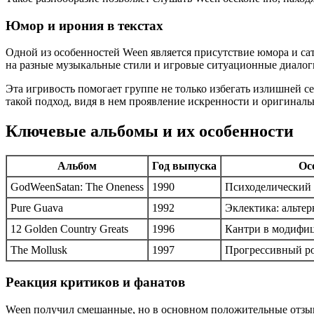
Юмор и ирония в текстах
Одной из особенностей Ween является присутствие юмора и са
на разные музыкальные стили и игровые ситуационные диало
Эта игривость помогает группе не только избегать излишней 
такой подход, видя в нем проявление искренности и оригиналь
Ключевые альбомы и их особенности
Альбом
Год выпуска
Ос
GodWeenSatan: The Oneness
1990
Психоделический 
Pure Guava
1992
Эклектика: альтер
12 Golden Country Greats
1996
Кантри в модифиц
The Mollusk
1997
Прогрессивный ро
Реакция критиков и фанатов
Ween получил смешанные, но в основном положительные отзы