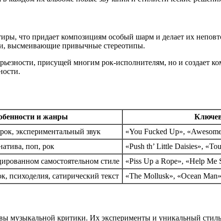
тиры, что придает композициям особый шарм и делает их непов
ги, высмеивающие привычные стереотипы.
серьезности, присущей многим рок-исполнителям, но и создает 
ности.
обенности и жанры
Ключев
рок, экспериментальный звук
«You Fucked Up», «Awesom
натива, поп, рок
«Push th’ Little Daisies», «T
ированном самостоятельном стиле
«Piss Up a Rope», «Help Me 
к, психоделия, сатирический текст
«The Mollusk», «Ocean Man
вы музыкальной критики. Их эксперименты и уникальный стиль