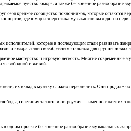
дражаемое чувство юмора, а также бесконечное разнообразие зву
круг себя крепкое сообщество поклонников, которые остаются в
я концертов, где юмор и энергетика музыкантов выходят на перв
ых исполнителей, которые в последующем стали развивать жанр
разия и юмора стали своеобразным эталоном для группы новых а
рьезное мастерство и игровую легкость. Многие современные м
ься свободной и живой.
времени, их вклад в музыку сложно переоценить. Они продолжа
 свободы, сочетания таланта и остроумия — именно таким их з
ь в одном проекте бесконечное разнообразие музыкальных жанро