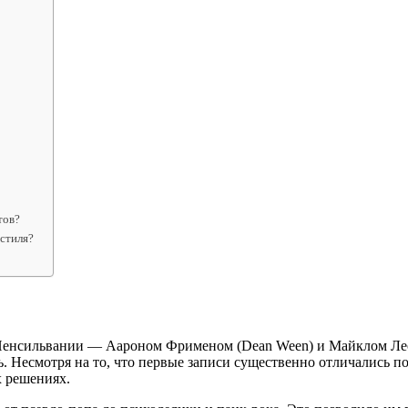
тов?
стиля?
з Пенсильвании — Аароном Фрименом (Dean Ween) и Майклом Ле
. Несмотря на то, что первые записи существенно отличались по
 решениях.