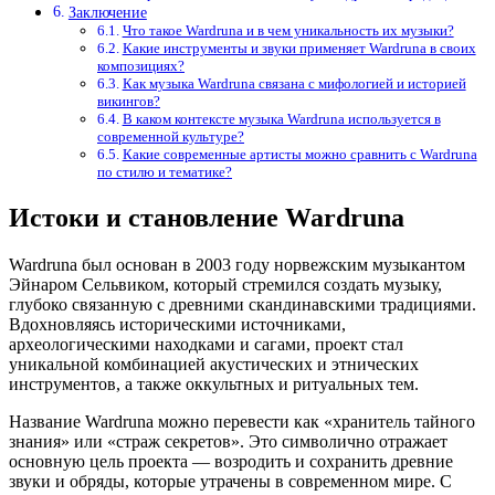
Заключение
Что такое Wardruna и в чем уникальность их музыки?
Какие инструменты и звуки применяет Wardruna в своих
композициях?
Как музыка Wardruna связана с мифологией и историей
викингов?
В каком контексте музыка Wardruna используется в
современной культуре?
Какие современные артисты можно сравнить с Wardruna
по стилю и тематике?
Истоки и становление Wardruna
Wardruna был основан в 2003 году норвежским музыкантом
Эйнаром Сельвиком, который стремился создать музыку,
глубоко связанную с древними скандинавскими традициями.
Вдохновляясь историческими источниками,
археологическими находками и сагами, проект стал
уникальной комбинацией акустических и этнических
инструментов, а также оккультных и ритуальных тем.
Название Wardruna можно перевести как «хранитель тайного
знания» или «страж секретов». Это символично отражает
основную цель проекта — возродить и сохранить древние
звуки и обряды, которые утрачены в современном мире. С