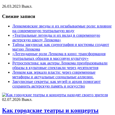
26.03.2023
Выкл.
Свежие записи
Ленкомовские звезды и их незабываемые роли: влияние
на современную театральную моду
«Театральные легенды и их вклад в современную
актерскую школу Ленкома»
Тайны закулисья: как сценография и костюмы создают
магию Ленкома
«Легендарные роли Ленкома в кино: трансформация
театральных образов в массовую культуру»
Ретроспектива: как актеры Ленкома преобразовывали
образы в культовые спектакли через десятилетия
Ленком как зеркало власти: через современные
метафоры и актуальные социальные аллюзии.
Закулисные секреты: как музей и архив помогают
сохранить актерскую память и искусство
02.07.2026
Выкл.
Как городские театры и концерты