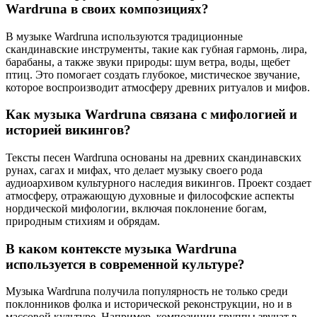
Wardruna в своих композициях?
В музыке Wardruna используются традиционные
скандинавские инструменты, такие как губная гармонь, лира,
барабаны, а также звуки природы: шум ветра, воды, щебет
птиц. Это помогает создать глубокое, мистическое звучание,
которое воспроизводит атмосферу древних ритуалов и мифов.
Как музыка Wardruna связана с мифологией и
историей викингов?
Тексты песен Wardruna основаны на древних скандинавских
рунах, сагах и мифах, что делает музыку своего рода
аудиоархивом культурного наследия викингов. Проект создает
атмосферу, отражающую духовные и философские аспекты
нордической мифологии, включая поклонение богам,
природным стихиям и обрядам.
В каком контексте музыка Wardruna
используется в современной культуре?
Музыка Wardruna получила популярность не только среди
поклонников фолка и исторической реконструкции, но и в
массовой культуре. Например, композиции группы звучат в