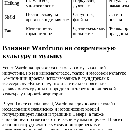
Шаманское,
Перкуссия,
Ритуалы,
Heilung
многоголосие
духовые
шаманизм
Поэтическое, на
Струнные,
Саги и
Skáld
древнескандинавском
флейты
поэзия
Мелодичное,
Средневековые,
Фольклор,
Faun
гармоничное
кельтские
праздники
Влияние Wardruna на современную
культуру и музыку
Успех Wardruna проявился не только в музыкальной
индустрии, но и в кинематографе, театре и массовой культуре.
Композиции проекта использовались в саундтреках к
телесериалу «Викинги», что значительно повысило
узнаваемость группы и породило интерес к нордической
культуре у широкой аудитории.
Beyond mere entertainment, Wardruna вдохновляет людей на
исследования славянских и нордических корней,
популяризирует языки и традиции Севера, а также
способствует развитию этнической музыки в целом. Проект
активно сотрудничает с музеями, историческими
организациями и образовательными программами, что