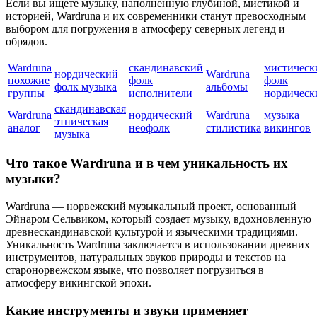
Если вы ищете музыку, наполненную глубиной, мистикой и
историей, Wardruna и их современники станут превосходным
выбором для погружения в атмосферу северных легенд и
обрядов.
Wardruna
скандинавский
мистическ
нордический
Wardruna
похожие
фолк
фолк
фолк музыка
альбомы
группы
исполнители
нордическ
скандинавская
Wardruna
нордический
Wardruna
музыка
этническая
аналог
неофолк
стилистика
викингов
музыка
Что такое Wardruna и в чем уникальность их
музыки?
Wardruna — норвежский музыкальный проект, основанный
Эйнаром Сельвиком, который создает музыку, вдохновленную
древнескандинавской культурой и языческими традициями.
Уникальность Wardruna заключается в использовании древних
инструментов, натуральных звуков природы и текстов на
старонорвежском языке, что позволяет погрузиться в
атмосферу викингской эпохи.
Какие инструменты и звуки применяет