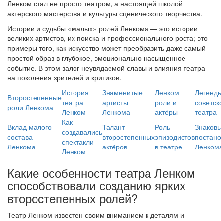
Ленком стал не просто театром, а настоящей школой
актерского мастерства и культуры сценического творчества.
Истории и судьбы «малых» ролей Ленкома — это истории
великих артистов, их поиска и профессионального роста; это
примеры того, как искусство может преобразить даже самый
простой образ в глубокое, эмоционально насыщенное
событие. В этом залог неувядаемой славы и влияния театра
на поколения зрителей и критиков.
История
Знаменитые
Ленком
Легенд
Второстепенные
театра
артисты
роли и
советск
роли Ленкома
Ленком
Ленкома
актёры
театра
Как
Вклад малого
Талант
Роль
Знаков
создавались
состава
второстепенных
эпизодистов
постано
спектакли
Ленкома
актёров
в театре
Ленком
Ленком
Какие особенности театра Ленком
способствовали созданию ярких
второстепенных ролей?
Театр Ленком известен своим вниманием к деталям и