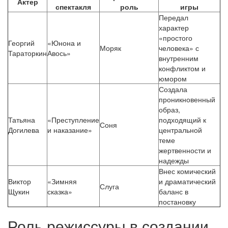
Актер
спектакля
роль
игры
Передал
характер
«простого
Георгий
«Юнона и
Моряк
человека» с
Тараторкин
Авось»
внутренним
конфликтом и
юмором
Создала
проникновенный
образ,
Татьяна
«Преступление
подходящий к
Соня
Догилева
и наказание»
центральной
теме
жертвенности и
надежды
Внес комический
Виктор
«Зимняя
и драматический
Слуга
Щукин
сказка»
баланс в
постановку
Роль режиссуры в создании