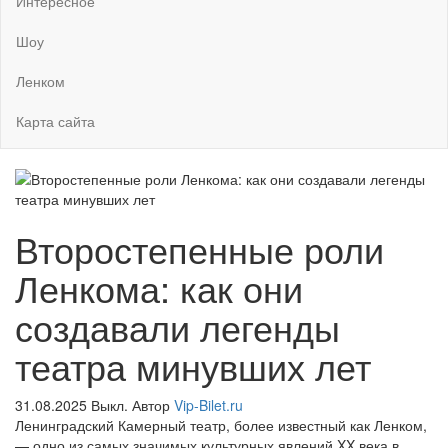
Интересное
Шоу
Ленком
Карта сайта
Второстепенные роли
Ленкома: как они
создавали легенды
театра минувших лет
31.08.2025
Выкл.
Автор
Vip-Bilet.ru
Ленинградский Камерный театр, более известный как Ленком,
— одно из самых значимых культурных явлений XX века в