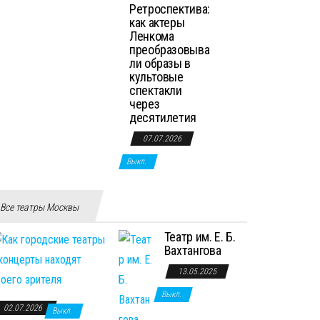
Ретроспектива:
как актеры
Ленкома
преобразовыва
ли образы в
культовые
спектакли
через
десятилетия
07.07.2026
Выкл.
Все театры Москвы
Театр им. Е. Б.
Вахтангова
13.05.2025
Выкл.
02.07.2026
Выкл.