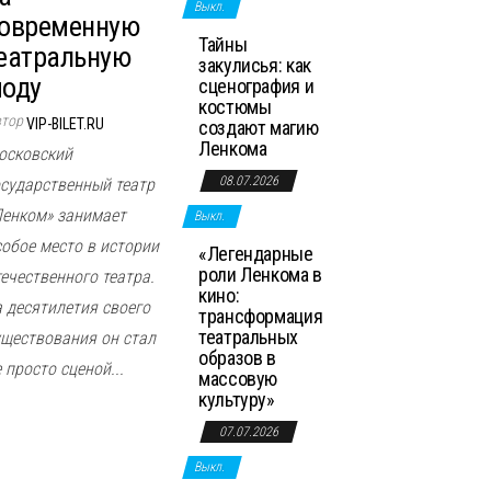
Выкл.
овременную
Тайны
еатральную
закулисья: как
оду
сценография и
костюмы
втор
VIP-BILET.RU
создают магию
Ленкома
осковский
08.07.2026
осударственный театр
Ленком» занимает
Выкл.
собое место в истории
«Легендарные
роли Ленкома в
течественного театра.
кино:
а десятилетия своего
трансформация
театральных
уществования он стал
образов в
 просто сценой...
массовую
культуру»
07.07.2026
Выкл.