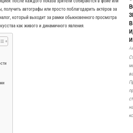
ицией: после каждого показа зрители собираются в фойе или
в
, получить автографы или просто поблагодарить актёров за
з
диалог, который выходит за рамки обыкновенного просмотра
в
кусства как живого и динамичного явления.
и
и
А
и
С
ости
м
в
П
ами
п
ст
н
к