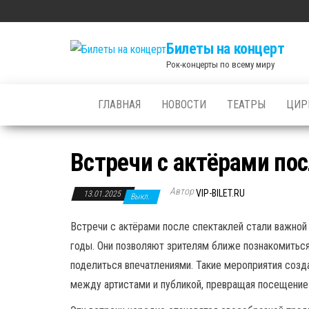
Skip
to
Билеты на концерт
the
Рок-концерты по всему миру
content
ГЛАВНАЯ
НОВОСТИ
ТЕАТРЫ
ЦИР
Встречи с актёрами по
Автор
VIP-BILET.RU
13.01.2025
Выкл.
Встречи с актёрами после спектаклей стали важной
годы. Они позволяют зрителям ближе познакомиться
поделиться впечатлениями. Такие мероприятия соз
между артистами и публикой, превращая посещение 