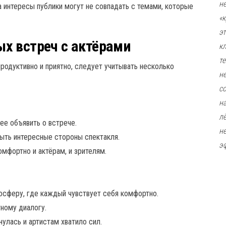
н
 интересы публики могут не совпадать с темами, которые
«
э
х встреч с актёрами
к
т
родуктивно и приятно, следует учитывать несколько
н
с
н
л
ее объявить о встрече.
н
ыть интересные стороны спектакля.
э
омфортно и актёрам, и зрителям.
сферу, где каждый чувствует себя комфортно.
ному диалогу.
нулась и артистам хватило сил.