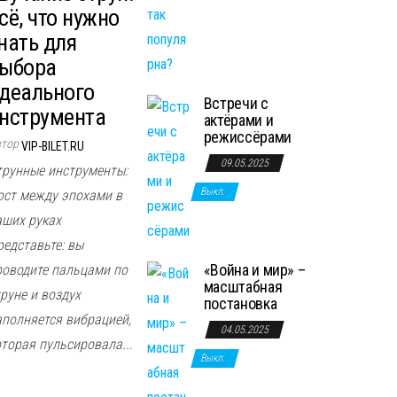
сё, что нужно
нать для
ыбора
деального
Встречи с
нструмента
актёрами и
режиссёрами
втор
VIP-BILET.RU
09.05.2025
трунные инструменты:
Выкл.
ост между эпохами в
аших руках
редставьте: вы
«Война и мир» –
роводите пальцами по
масштабная
руне и воздух
постановка
аполняется вибрацией,
04.05.2025
оторая пульсировала...
Выкл.