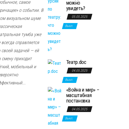
еобычное, самое
можно
увидеть?
кричащее» о событии. В
05.05.2025
том визуальном шуме
лассическая
Выкл.
еатральная тумба уже
е всегда справляется
о своей задачей — ей
а смену приходит
Театр.doc
ёгкий, мобильный и
04.05.2025
евероятно
Выкл.
ффективный...
«Война и мир» –
масштабная
постановка
04.05.2025
Выкл.