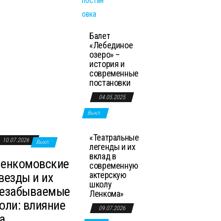
Балет
«Лебединое
озеро» –
история и
современные
постановки
04.05.2025
Выкл.
«Театральные
10.07.2026
Выкл.
легенды и их
вклад в
енкомовские
современную
актерскую
везды и их
школу
езабываемые
Ленкома»
оли: влияние
09.07.2026
а