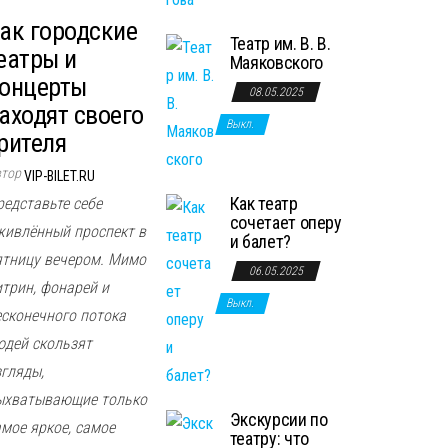
ак городские
Театр им. В. В.
еатры и
Маяковского
онцерты
08.05.2025
аходят своего
Выкл.
рителя
втор
VIP-BILET.RU
Как театр
редставьте себе
сочетает оперу
живлённый проспект в
и балет?
ятницу вечером. Мимо
06.05.2025
итрин, фонарей и
Выкл.
есконечного потока
юдей скользят
згляды,
ыхватывающие только
Экскурсии по
амое яркое, самое
театру: что