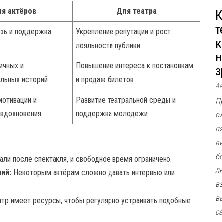
я актёров
Для театра
К
т
язь и поддержка
Укрепление репутации и рост
к
лояльности публики
н
ичных и
Повышение интереса к постановкам
з
льных историй
и продаж билетов
А
отивации и
Развитие театральной среды и
П
 вдохновения
поддержка молодёжи
о
п
в
б
али после спектакля, и свободное время ограничено.
л
ий:
Некоторым актёрам сложно давать интервью или
в
в
атр имеет ресурсы, чтобы регулярно устраивать подобные
с