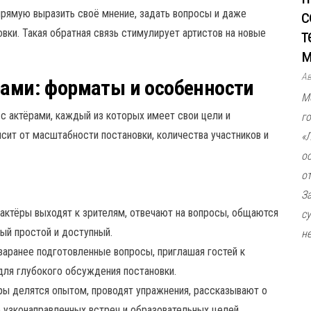
с
прямую выразить своё мнение, задать вопросы и даже
т
вки. Такая обратная связь стимулирует артистов на новые
м
А
рами: форматы и особенности
М
с актёрами, каждый из которых имеет свои цели и
г
сит от масштабности постановки, количества участников и
«
о
о
З
актёры выходят к зрителям, отвечают на вопросы, общаются
с
ый простой и доступный.
не
аранее подготовленные вопросы, приглашая гостей к
для глубокого обсуждения постановки.
ы делятся опытом, проводят упражнения, рассказывают о
 узконаправленных встреч и образовательных целей.