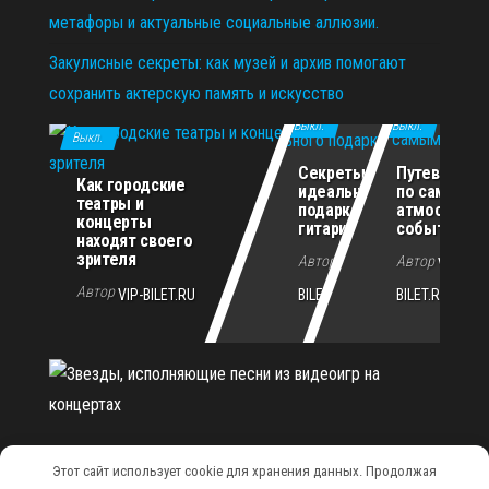
метафоры и актуальные социальные аллюзии.
Закулисные секреты: как музей и архив помогают
сохранить актерскую память и искусство
11.12.2025
29.10.2025
02.07.2026
Выкл.
Выкл.
Выкл.
Секреты
Путеводите
Как городские
идеального
по самым
театры и
подарка для
атмосферн
концерты
гитариста
событиям г
находят своего
зрителя
Автор
Автор
VIP-
VIP-
Автор
VIP-BILET.RU
BILET.RU
BILET.RU
Этот сайт использует cookie для хранения данных. Продолжая
Сайт работает на
WordPress
|
Тема:
Envo Magazine