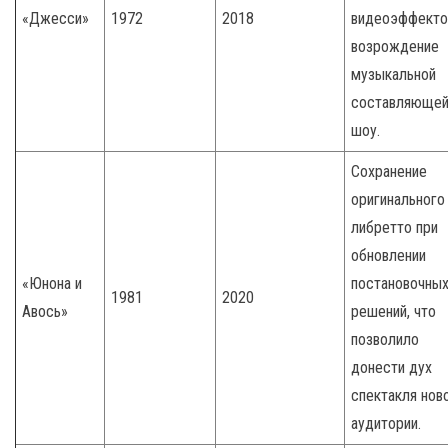
«Джесси»
1972
2018
видеоэффекто
возрождение
музыкальной
составляюще
шоу.
Сохранение
оригинального
либретто при
обновлении
«Юнона и
постановочны
1981
2020
Авось»
решений, что
позволило
донести дух
спектакля нов
аудитории.