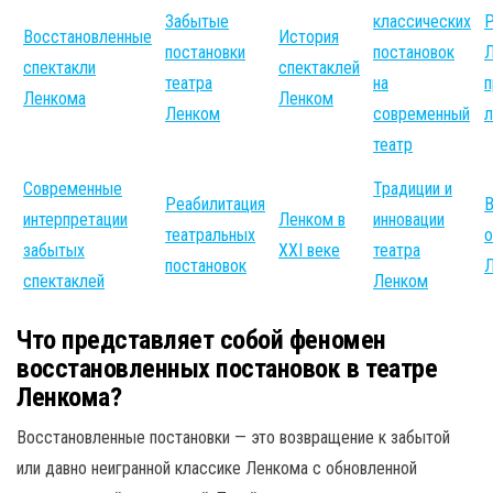
Забытые
классических
Р
Восстановленные
История
постановки
постановок
спектакли
спектаклей
театра
на
Ленкома
Ленком
Ленком
современный
л
театр
Современные
Традиции и
Реабилитация
В
интерпретации
Ленком в
инновации
театральных
о
забытых
XXI веке
театра
постановок
спектаклей
Ленком
Что представляет собой феномен
восстановленных постановок в театре
Ленкома?
Восстановленные постановки — это возвращение к забытой
или давно неигранной классике Ленкома с обновленной