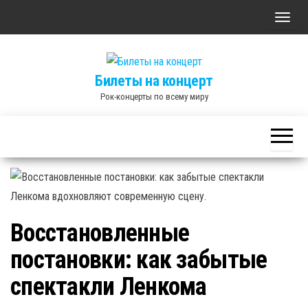
Skip
П
to
о
the
к
content
Билеты на концерт
а
Рок-концерты по всему миру
з
а
т
ь
/
С
к
Восстановленные
р
постановки: как забытые
ы
т
спектакли Ленкома
ь