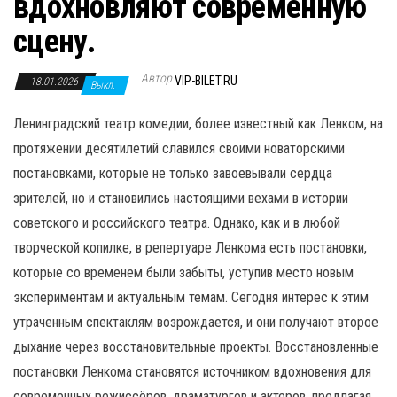
вдохновляют современную
н
а
сцену.
в
и
Автор
VIP-BILET.RU
18.01.2026
Выкл.
г
Ленинградский театр комедии, более известный как Ленком, на
а
протяжении десятилетий славился своими новаторскими
ц
постановками, которые не только завоевывали сердца
и
зрителей, но и становились настоящими вехами в истории
ю
советского и российского театра. Однако, как и в любой
творческой копилке, в репертуаре Ленкома есть постановки,
которые со временем были забыты, уступив место новым
экспериментам и актуальным темам. Сегодня интерес к этим
утраченным спектаклям возрождается, и они получают второе
дыхание через восстановительные проекты. Восстановленные
постановки Ленкома становятся источником вдохновения для
современных режиссёров, драматургов и актеров, предлагая