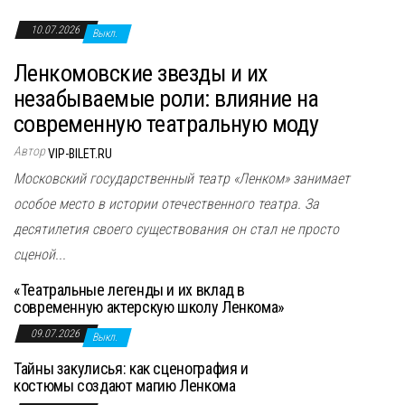
10.07.2026
Выкл.
Ленкомовские звезды и их
незабываемые роли: влияние на
современную театральную моду
Автор
VIP-BILET.RU
Московский государственный театр «Ленком» занимает
особое место в истории отечественного театра. За
десятилетия своего существования он стал не просто
сценой...
«Театральные легенды и их вклад в
современную актерскую школу Ленкома»
09.07.2026
Выкл.
Тайны закулисья: как сценография и
костюмы создают магию Ленкома