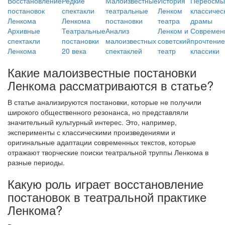
Восстановление
Редкие
Малоизвестные
История
Переосмы
постановок
спектакли
театральные
Ленком
классичес
Ленкома
Ленкома
постановки
театра
драмы
Архивные
Театральные
Анализ
Ленком и
Современ
спектакли
постановки
малоизвестных
советский
прочтение
Ленкома
20 века
спектаклей
театр
классики
Какие малоизвестные постановки
Ленкома рассматриваются в статье?
В статье анализируются постановки, которые не получили
широкого общественного резонанса, но представляли
значительный культурный интерес. Это, например,
эксперименты с классическими произведениями и
оригинальные адаптации современных текстов, которые
отражают творческие поиски театральной труппы Ленкома в
разные периоды.
Какую роль играет восстановление
постановок в театральной практике
Ленкома?