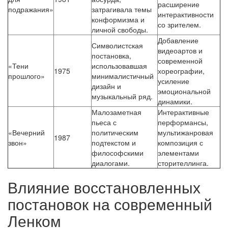
расширение
подражания»
затрагивала темы
интерактивности
конформизма и
со зрителем.
личной свободы.
Добавление
Символистская
видеоартов и
постановка,
современной
«Тени
использовавшая
1975
хореографии,
прошлого»
минималистичный
усиление
дизайн и
эмоциональной
музыкальный ряд.
динамики.
Малозаметная
Интерактивные
пьеса с
перформансы,
«Вечерний
политическим
мультижанровая
1987
звон»
подтекстом и
композиция с
философскими
элементами
диалогами.
сторителлинга.
Влияние восстановленных
постановок на современный
Ленком