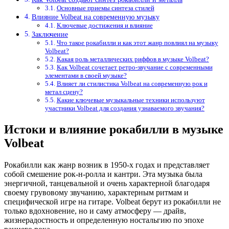
Основные приемы синтеза стилей
Влияние Volbeat на современную музыку
Ключевые достижения и влияние
Заключение
Что такое рокабилли и как этот жанр повлиял на музыку
Volbeat?
Какая роль металлических риффов в музыке Volbeat?
Как Volbeat сочетает ретро-звучание с современными
элементами в своей музыке?
Влияет ли стилистика Volbeat на современную рок и
метал сцену?
Какие ключевые музыкальные техники используют
участники Volbeat для создания узнаваемого звучания?
Истоки и влияние рокабилли в музыке
Volbeat
Рокабилли как жанр возник в 1950-х годах и представляет
собой смешение рок-н-ролла и кантри. Эта музыка была
энергичной, танцевальной и очень характерной благодаря
своему грувовому звучанию, характерным ритмам и
специфической игре на гитаре. Volbeat берут из рокабилли не
только вдохновение, но и саму атмосферу — драйв,
жизнерадостность и определенную ностальгию по эпохе