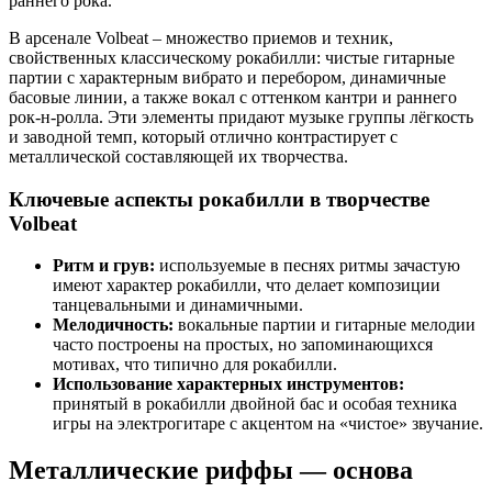
раннего рока.
В арсенале Volbeat – множество приемов и техник,
свойственных классическому рокабилли: чистые гитарные
партии с характерным вибрато и перебором, динамичные
басовые линии, а также вокал с оттенком кантри и раннего
рок-н-ролла. Эти элементы придают музыке группы лёгкость
и заводной темп, который отлично контрастирует с
металлической составляющей их творчества.
Ключевые аспекты рокабилли в творчестве
Volbeat
Ритм и грув:
используемые в песнях ритмы зачастую
имеют характер рокабилли, что делает композиции
танцевальными и динамичными.
Мелодичность:
вокальные партии и гитарные мелодии
часто построены на простых, но запоминающихся
мотивах, что типично для рокабилли.
Использование характерных инструментов:
принятый в рокабилли двойной бас и особая техника
игры на электрогитаре с акцентом на «чистое» звучание.
Металлические риффы — основа