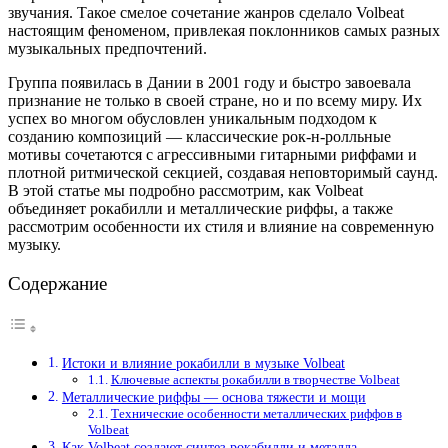
звучания. Такое смелое сочетание жанров сделало Volbeat
настоящим феноменом, привлекая поклонников самых разных
музыкальных предпочтений.
Группа появилась в Дании в 2001 году и быстро завоевала
признание не только в своей стране, но и по всему миру. Их
успех во многом обусловлен уникальным подходом к
созданию композиций — классические рок-н-ролльные
мотивы сочетаются с агрессивными гитарными риффами и
плотной ритмической секцией, создавая неповторимый саунд.
В этой статье мы подробно рассмотрим, как Volbeat
объединяет рокабилли и металлические риффы, а также
рассмотрим особенности их стиля и влияние на современную
музыку.
Содержание
Истоки и влияние рокабилли в музыке Volbeat
Ключевые аспекты рокабилли в творчестве Volbeat
Металлические риффы — основа тяжести и мощи
Технические особенности металлических риффов в
Volbeat
Как Volbeat создают синтез рокабилли и металла