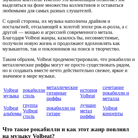
выделяться на фоне множества коллективов и оставаться
любимыми для самых разных слушателей.
С одной стороны, их музыка наполнена драйвом и
ностальгией, отсылающей к золотой эпохе рок-н-ролла, а с
другой — мощью и агрессией современного метала.
Благодаря Volbeat жанры, казалось бы, несовместимые,
получили новую жизнь и продолжают вдохновлять как
музыкантов, так и поклонников на поиск и творчество.
Таким образом, Volbeat продемонстрировали, что рокабилли и
металлические риффы могут не просто существовать рядом,
но и создавать вместе нечто действительно свежее, яркое и
значимое в мире музыки.
металлические
сочетание
Volbeat
рокабилли
история
гитарные
рокабилли и
музыка
стиль
Volbeat
риффы
металла
группа
лучшие
Volbeat
рокабилли на
Volbeat
Volbeat
метал
альбомы
гитаре
концерты
стиль
риффы
Что такое рокабилли и как этот жанр повлиял
на музыку Volbeat?