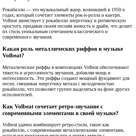
Рокабилли — это музыкальный жанр, возникший в 1950-х
годах, который сочетает элементы рок-н-ролла и кантри.
Volbeat заимствует у рокабилли энергетику и ритмическую
простоту, придавая своим песням живость и драйв, что делает
их стиль уникальным сочетанием классического и
современного звучания.
Какая роль металлических риффов в музыке
Volbeat?
Металлические риффы в композициях Volbeat обеспечивают
тяжесть и агрессивность звучания, добавляя мощь и
интенсивность. Эти риффы создают мощный фундамент для
песен, смешивая энергетику метала с мелодичностью
рокабилли, что позволяет группе выделяться на фоне других
исполнителей.
Как Volbeat сочетает ретро-звучание с
современными элементами в своей музыке?
Volbeat удачно комбинирует ретро-стили, такие как
рокабилли, с современными металлическими элементами,
используя винтажные мелодии и ритмы вместе с