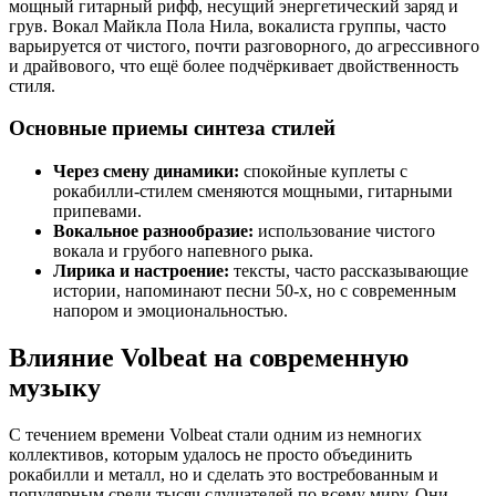
мощный гитарный рифф, несущий энергетический заряд и
грув. Вокал Майкла Пола Нила, вокалиста группы, часто
варьируется от чистого, почти разговорного, до агрессивного
и драйвового, что ещё более подчёркивает двойственность
стиля.
Основные приемы синтеза стилей
Через смену динамики:
спокойные куплеты с
рокабилли-стилем сменяются мощными, гитарными
припевами.
Вокальное разнообразие:
использование чистого
вокала и грубого напевного рыка.
Лирика и настроение:
тексты, часто рассказывающие
истории, напоминают песни 50-х, но с современным
напором и эмоциональностью.
Влияние Volbeat на современную
музыку
С течением времени Volbeat стали одним из немногих
коллективов, которым удалось не просто объединить
рокабилли и металл, но и сделать это востребованным и
популярным среди тысяч слушателей по всему миру. Они