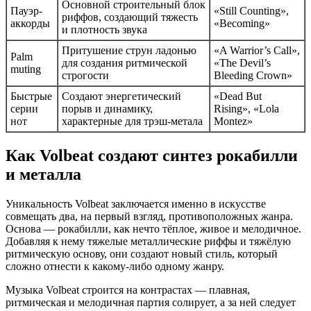
Основной строительный блок
Пауэр-
«Still Counting»,
риффов, создающий тяжесть
аккорды
«Becoming»
и плотность звука
Притушение струн ладонью
«A Warrior’s Call»,
Palm
для создания ритмической
«The Devil’s
muting
строгости
Bleeding Crown»
Быстрые
Создают энергетический
«Dead But
серии
порыв и динамику,
Rising», «Lola
нот
характерные для трэш-метала
Montez»
Как Volbeat создают синтез рокабилли
и металла
Уникальность Volbeat заключается именно в искусстве
совмещать два, на первый взгляд, противоположных жанра.
Основа — рокабилли, как нечто тёплое, живое и мелодичное.
Добавляя к нему тяжелые металлические риффы и тяжёлую
ритмическую основу, они создают новый стиль, который
сложно отнести к какому-либо одному жанру.
Музыка Volbeat строится на контрастах — плавная,
ритмическая и мелодичная партия солирует, а за ней следует