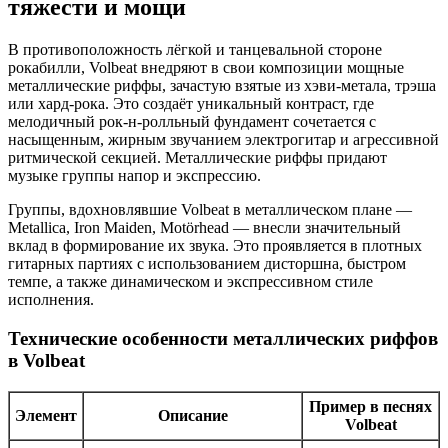
тяжести и мощи
В противоположность лёгкой и танцевальной стороне
рокабилли, Volbeat внедряют в свои композиции мощные
металлические риффы, зачастую взятые из хэви-метала, трэша
или хард-рока. Это создаёт уникальный контраст, где
мелодичный рок-н-ролльный фундамент сочетается с
насыщенным, жирным звучанием электрогитар и агрессивной
ритмической секцией. Металлические риффы придают
музыке группы напор и экспрессию.
Группы, вдохновлявшие Volbeat в металлическом плане —
Metallica, Iron Maiden, Motörhead — внесли значительный
вклад в формирование их звука. Это проявляется в плотных
гитарных партиях с использованием дисторшна, быстром
темпе, а также динамическом и экспрессивном стиле
исполнения.
Технические особенности металлических риффов
в Volbeat
Пример в песнях
Элемент
Описание
Volbeat