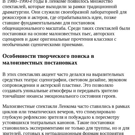
В 1980–1990-е годы в Ленкоме появилось множество
спектаклей, которые выходили за рамки традиционной
драматургии. Они служили своеобразной лабораторией для
режиссеров и актеров, где отрабатывались идеи, позже
ставшие фундаментальными для постановок
общенационального масштаба. Среди таких спектаклей были
постановки на основе малоизвестных пьес, авторских
сценариев и даже оригинальные прочтения классики с
необычными сценическими приемами.
Особенности творческого поиска в
малоизвестных постановках
В этих спектаклях акцент часто делался на выразительных
средствах театра: сценографии, световом дизайне, звуковом
сопровождении и актерской пластике. Это позволяло
создавать уникальные атмосферы и передавать зрителю
тончайшие нюансы эмоционального состояния героев.
Малоизвестные спектакли Ленкома часто ставились в рамках
циклов или тематических вечеров, что стимулировало
глубокую рефлексию зрителя и побуждало к пересмотру
устоявшихся театральных канонов. Такие постановки
становились экспериментами не только для труппы, но и для
зрителей, готовых к нетрадиционным формам восприятия