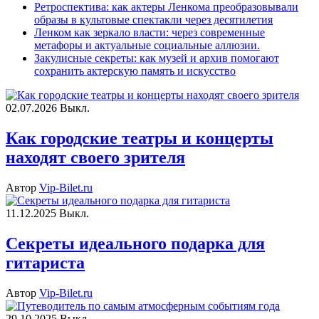
Ретроспектива: как актеры Ленкома преобразовывали
образы в культовые спектакли через десятилетия
Ленком как зеркало власти: через современные
метафоры и актуальные социальные аллюзии.
Закулисные секреты: как музей и архив помогают
сохранить актерскую память и искусство
02.07.2026
Выкл.
Как городские театры и концерты
находят своего зрителя
Автор
Vip-Bilet.ru
11.12.2025
Выкл.
Секреты идеального подарка для
гитариста
Автор
Vip-Bilet.ru
29.10.2025
Выкл.