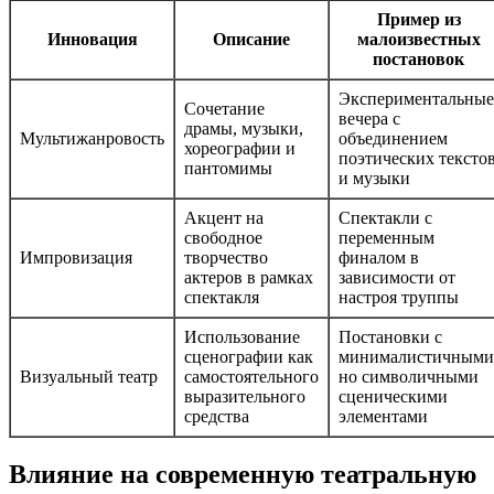
Пример из
Инновация
Описание
малоизвестных
постановок
Экспериментальные
Сочетание
вечера с
драмы, музыки,
Мультижанровость
объединением
хореографии и
поэтических тексто
пантомимы
и музыки
Акцент на
Спектакли с
свободное
переменным
Импровизация
творчество
финалом в
актеров в рамках
зависимости от
спектакля
настроя труппы
Использование
Постановки с
сценографии как
минималистичными
Визуальный театр
самостоятельного
но символичными
выразительного
сценическими
средства
элементами
Влияние на современную театральную