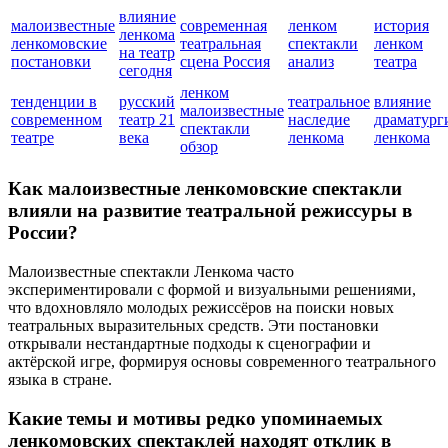
влияние
малоизвестные
современная
ленком
история
ленкома
ленкомовские
театральная
спектакли
ленком
на театр
постановки
сцена Россия
анализ
театра
сегодня
ленком
тенденции в
русский
театральное
влияние
малоизвестные
современном
театр 21
наследие
драматург
спектакли
театре
века
ленкома
ленкома
обзор
Как малоизвестные ленкомовские спектакли
влияли на развитие театральной режиссуры в
России?
Малоизвестные спектакли Ленкома часто
экспериментировали с формой и визуальными решениями,
что вдохновляло молодых режиссёров на поиски новых
театральных выразительных средств. Эти постановки
открывали нестандартные подходы к сценографии и
актёрской игре, формируя основы современного театрального
языка в стране.
Какие темы и мотивы редко упоминаемых
ленкомовских спектаклей находят отклик в