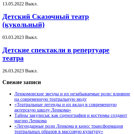
13.05.2022
Выкл.
Детский Сказочный театр
(кукольный)
03.03.2023
Выкл.
Детские спектакли в репертуаре
театра
26.03.2023
Выкл.
Свежие записи
Ленкомовские звезды и их незабываемые роли: влияние
на современную театральную моду
«Театральные легенды и их вклад в современную
актерскую школу Ленкома»
Тайны закулисья: как сценография и костюмы создают
магию Ленкома
«Легендарные роли Ленкома в кино: трансформация
театральных образов в массовую культуру»