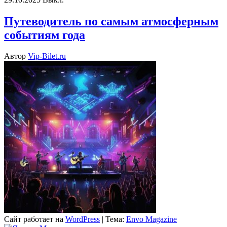
Путеводитель по самым атмосферным
событиям года
Автор
Vip-Bilet.ru
Сайт работает на
WordPress
|
Тема:
Envo Magazine