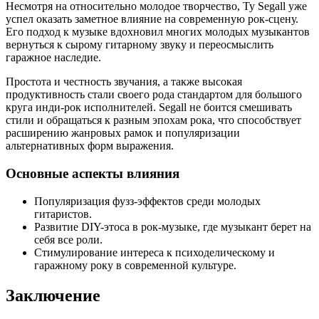
Несмотря на относительно молодое творчество, Ty Segall уже
успел оказать заметное влияние на современную рок-сцену.
Его подход к музыке вдохновил многих молодых музыкантов
вернуться к сырому гитарному звуку и переосмыслить
гаражное наследие.
Простота и честность звучания, а также высокая
продуктивность стали своего рода стандартом для большого
круга инди-рок исполнителей. Segall не боится смешивать
стили и обращаться к разным эпохам рока, что способствует
расширению жанровых рамок и популяризации
альтернативных форм выражения.
Основные аспекты влияния
Популяризация фузз-эффектов среди молодых
гитаристов.
Развитие DIY-этоса в рок-музыке, где музыкант берет на
себя все роли.
Стимулирование интереса к психоделическому и
гаражному року в современной культуре.
Заключение