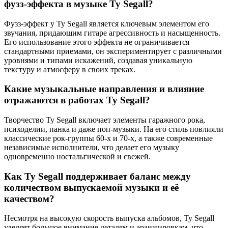
фузз-эффекта в музыке Ty Segall?
Фузз-эффект у Ty Segall является ключевым элементом его
звучания, придающим гитаре агрессивность и насыщенность.
Его использование этого эффекта не ограничивается
стандартными приемами, он экспериментирует с различными
уровнями и типами искажений, создавая уникальную
текстуру и атмосферу в своих треках.
Какие музыкальные направления и влияние
отражаются в работах Ty Segall?
Творчество Ty Segall включает элементы гаражного рока,
психоделии, панка и даже поп-музыки. На его стиль повлияли
классические рок-группы 60-х и 70-х, а также современные
независимые исполнители, что делает его музыку
одновременно ностальгической и свежей.
Как Ty Segall поддерживает баланс между
количеством выпускаемой музыки и её
качеством?
Несмотря на высокую скорость выпуска альбомов, Ty Segall
уделяет большое внимание деталям и аранжировкам, что