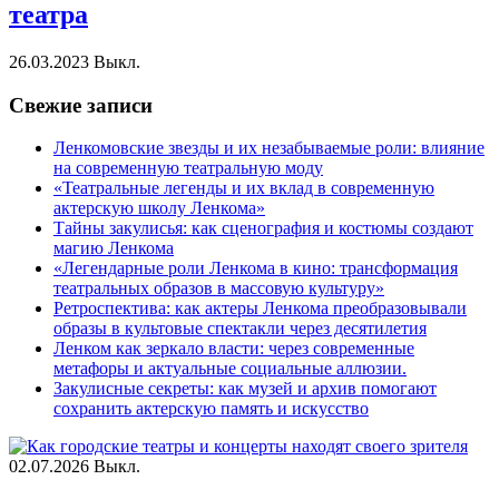
театра
26.03.2023
Выкл.
Свежие записи
Ленкомовские звезды и их незабываемые роли: влияние
на современную театральную моду
«Театральные легенды и их вклад в современную
актерскую школу Ленкома»
Тайны закулисья: как сценография и костюмы создают
магию Ленкома
«Легендарные роли Ленкома в кино: трансформация
театральных образов в массовую культуру»
Ретроспектива: как актеры Ленкома преобразовывали
образы в культовые спектакли через десятилетия
Ленком как зеркало власти: через современные
метафоры и актуальные социальные аллюзии.
Закулисные секреты: как музей и архив помогают
сохранить актерскую память и искусство
02.07.2026
Выкл.