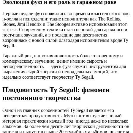
Эволюция фузз и его роль в гаражном роке
Первые педали фузз появились во времена классического рок-
н-ролла и психоделии: такие исполнители как The Rolling
Stones, Jimi Hendrix и The Stooges активно использовали этот
эффект. Со временем техника стала основой для гаражного и
пост-панк звучаний, а в последние два десятилетия
возродилась с новой силой благодаря исполнителям вроде Ty
Segall.
Гаражный рок, в противоположность более отточенному и
коммерческому звучанию, ценит именно сырость и
непосредственность — здесь фузз служит инструментом для
выражения сырой энергии и неподдельных эмоций, что
идеально соответствует творчеству Ty Segall.
Плодовитость Ty Segall: феномен
постоянного творчества
Одной из главных особенностей Ty Segall является его
невероятная продуктивность. Музыкант выпускает новый
материал практически каждый год, иногда даже по несколько
альбомов. За более чем десять лет творческой деятельности он
записал и выпустил свыше 20 студийных альбомов, не считая