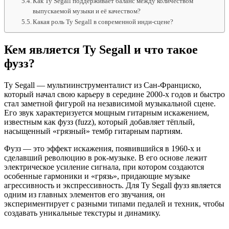
Как Ty Segall поддерживает баланс между количеством
выпускаемой музыки и её качеством?
Какая роль Ty Segall в современной инди-сцене?
Кем является Ty Segall и что такое
фузз?
Ty Segall — мультиинструменталист из Сан-Франциско,
который начал свою карьеру в середине 2000-х годов и быстро
стал заметной фигурой на независимой музыкальной сцене.
Его звук характеризуется мощным гитарным искажением,
известным как фузз (fuzz), который добавляет тёплый,
насыщенный «грязный» тембр гитарным партиям.
Фузз — это эффект искажения, появившийся в 1960-х и
сделавший революцию в рок-музыке. В его основе лежит
электрическое усиление сигнала, при котором создаются
особенные гармоники и «грязь», придающие музыке
агрессивность и экспрессивность. Для Ty Segall фузз является
одним из главных элементов его звучания, он
экспериментирует с разными типами педалей и техник, чтобы
создавать уникальные текстуры и динамику.