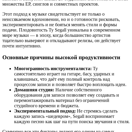
множества EP, синглов и совместных проектов.
Этот подход к музыке свидетельствует не только о
неиссякаемом вдохновении, но и о готовности рисковать,
экспериментировать и не бояться менять стили и формы
подачи. Плодовитость Ty Segall уникальна в современном
мире музыки — в эпоху, когда большинство артистов
тщательно выверяют и откладывают релизы, он действует
почти интуитивно.
Основные причины высокой продуктивности
Многогранность инструменталиста:
Ty
самостоятельно играет на гитаре, басу, ударных и
клавишных, что даёт ему полный контроль над
процессом записи и позволяет быстро воплощать идеи.
Домашняя студия:
Наличие собственного
оборудования для записи позволяет ему создавать и
перемонтажировать материал без ограничений
студийного времени и бюджета.
Экспериментальный подход:
Не стремясь сделать
каждую запись «шедевром», Segall воспринимает
каждую песню как шаг на пути поиска звучания и стиля.
Суммарно все эти факторы делают его одним из самых