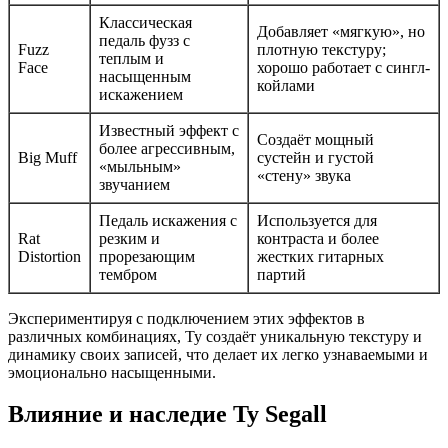
Классическая
Добавляет «мягкую», но
педаль фузз с
Fuzz
плотную текстуру;
теплым и
Face
хорошо работает с сингл-
насыщенным
койлами
искажением
Известный эффект с
Создаёт мощный
более агрессивным,
Big Muff
сустейн и густой
«мыльным»
«стену» звука
звучанием
Педаль искажения с
Используется для
Rat
резким и
контраста и более
Distortion
прорезающим
жестких гитарных
тембром
партий
Экспериментируя с подключением этих эффектов в
различных комбинациях, Ty создаёт уникальную текстуру и
динамику своих записей, что делает их легко узнаваемыми и
эмоционально насыщенными.
Влияние и наследие Ty Segall