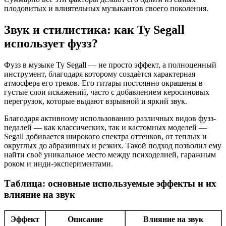
плодовитых и влиятельных музыкантов своего поколения.
Звук и стилистика: как Ty Segall
использует фузз?
Фузз в музыке Ty Segall — не просто эффект, а полноценный
инструмент, благодаря которому создаётся характерная
атмосфера его треков. Его гитары постоянно окрашены в
густые слои искажений, часто с добавлением керосиновых
перегрузок, которые выдают взрывной и яркий звук.
Благодаря активному использованию различных видов фузз-
педалей — как классических, так и кастомных моделей —
Segall добивается широкого спектра оттенков, от теплых и
округлых до абразивных и резких. Такой подход позволил ему
найти своё уникальное место между психоделией, гаражным
роком и инди-экспериментами.
Таблица: основные используемые эффекты и их
влияние на звук
Эффект
Описание
Влияние на звук