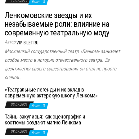
10.07.2026
Выкл.
Ленкомовские звезды и их
незабываемые роли: влияние на
современную театральную моду
Автор
VIP-BILET.RU
Московский государственный театр «Ленком» занимает
особое место в истории отечественного театра. За
десятилетия своего существования он стал не просто
сценой...
«Театральные легенды и их вклад в
современную актерскую школу Ленкома»
09.07.2026
Выкл.
Тайны закулисья: как сценография и
костюмы создают магию Ленкома
08.07.2026
Выкл.