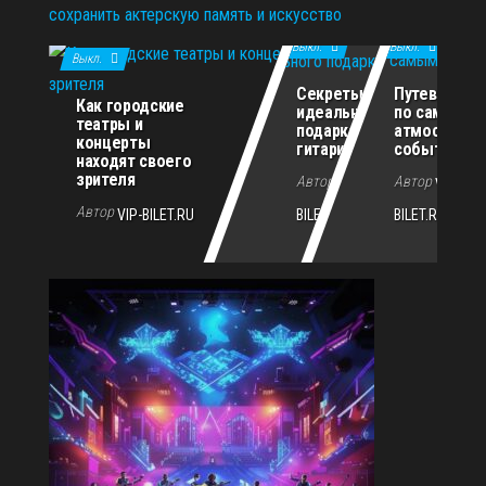
сохранить актерскую память и искусство
11.12.2025
29.10.2025
02.07.2026
Выкл.
Выкл.
Выкл.
Секреты
Путеводите
Как городские
идеального
по самым
театры и
подарка для
атмосферн
концерты
гитариста
событиям г
находят своего
зрителя
Автор
Автор
VIP-
VIP-
Автор
VIP-BILET.RU
BILET.RU
BILET.RU