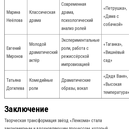
Современная
«Петрушка»,
Марина
Классическая
драма,
«Дама с
Неёлова
драма
психологический
собачкой»
анализ ролей
Экспериментальные
Молодой
«Таганка»,
Евгений
роли, работа с
драматический
«Вишнёвый
Миронов
режиссёрской
актёр
сад»
импровизацией
«Дядя Ваня»,
Татьяна
Комедийные
Драматические
«Высокая
Догилева
роли
образы, вокал
температура
Заключение
Творческая трансформация звёзд «Ленкома» стала
закономерным и вдохновляющим процессом, который