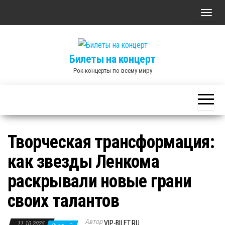
Skip
П
to
о
the
к
content
Билеты на концерт
а
Рок-концерты по всему миру
з
а
т
ь
/
Творческая трансформация:
С
как звезды Ленкома
к
р
раскрывали новые грани
ы
своих талантов
т
ь
Автор
VIP-BILET.RU
11.10.2025