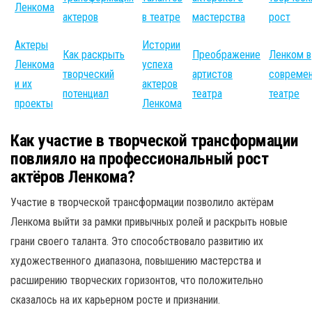
Ленкома
актеров
в театре
мастерства
рост
Актеры
Истории
Как раскрыть
Преображение
Ленком в
Ленкома
успеха
творческий
артистов
совреме
и их
актеров
потенциал
театра
театре
проекты
Ленкома
Как участие в творческой трансформации
повлияло на профессиональный рост
актёров Ленкома?
Участие в творческой трансформации позволило актёрам
Ленкома выйти за рамки привычных ролей и раскрыть новые
грани своего таланта. Это способствовало развитию их
художественного диапазона, повышению мастерства и
расширению творческих горизонтов, что положительно
сказалось на их карьерном росте и признании.