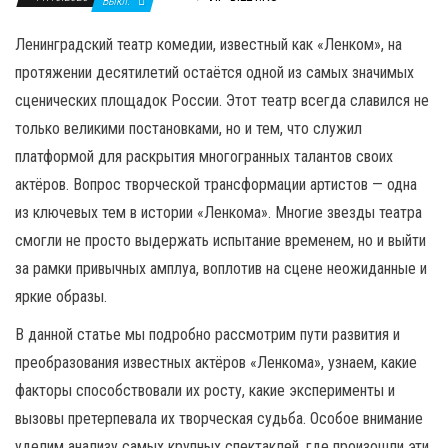
н
Выкл.
а
Ленинградский театр комедии, известный как «Ленком», на
в
протяжении десятилетий остаётся одной из самых значимых
и
сценических площадок России. Этот театр всегда славился не
г
только великими постановками, но и тем, что служил
а
платформой для раскрытия многогранных талантов своих
ц
актёров. Вопрос творческой трансформации артистов — одна
и
из ключевых тем в истории «Ленкома». Многие звезды театра
ю
смогли не просто выдержать испытание временем, но и выйти
за рамки привычных амплуа, воплотив на сцене неожиданные и
яркие образы.
В данной статье мы подробно рассмотрим пути развития и
преобразования известных актёров «Ленкома», узнаем, какие
факторы способствовали их росту, какие эксперименты и
вызовы претерпевала их творческая судьба. Особое внимание
уделим анализу самых крупных спектаклей, где произошли эти