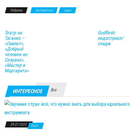
Рубрика
Интересное
Цирк
Театр на
Godflesh:
Таганке –
индастриал/
«Гамлет»,
сладж
«Добрый
человек из
Сезуана»,
«Мастер и
Маргарита»
Все
ИНТЕРЕСНОЕ
29.07.2025
Выкл.