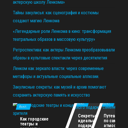
актерскую школу Ленкома»
Тайны закулисья: как сценография и костюмы
создают магию Ленкома
«Легендарные роли Ленкома в кино: трансформация
театральных образов в массовую культуру»
Ретроспектива: как актеры Ленкома преобразовывали
образы в культовые спектакли через десятилетия
Ленком как зеркало власти: через современные
метафоры и актуальные социальные аллюзии.
Закулисные секреты: как музей и архив помогают
сохранить актерскую память и искусство
11.12.2025
29.10.2025
02.07.2026
Выкл.
Выкл.
Выкл.
Секреты
Путеводите
Как городские
идеального
по самым
театры и
подарка для
атмосферн