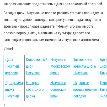
завораживающие представления для всех поколений зрителей.
Сегодня цирк Никулина не просто развлекательная площадка, а
живое культурное наследие, которое успешно адаптируется к
времени и продолжает радовать публику. Его значимость
сложно переоценить, а влияние на культуру делает его
настоящим национальным символом искусства и артистизма.
«`html
Цирк
Современный
Никулин в
Знаменитые
Архи
Никулина
цирк
Московском
артисты цирка
цирк
история
Никулина
цирке
Никулина
Нику
Программа
История
Никулин и
Цирковые
Цир
цирка
советского
советский
представления
Нику
Никулина
цирка
цирк
сегодня
бил
«`