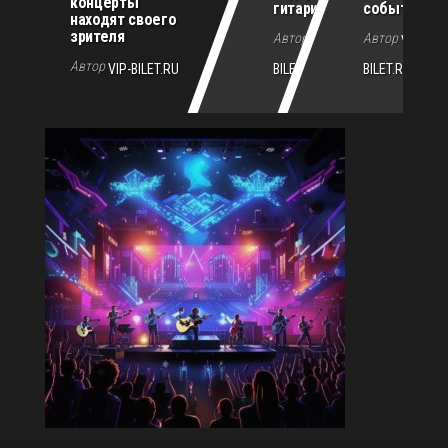
концерты
гитариста
событиям г
находят своего
зрителя
Автор
Автор
VIP-
VIP-
Автор
VIP-BILET.RU
BILET.RU
BILET.RU