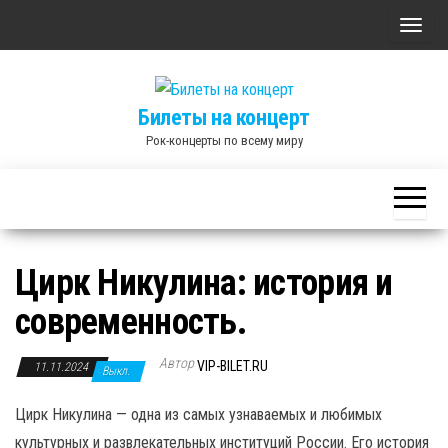
Skip
П
to
о
the
к
content
Билеты на концерт
а
Рок-концерты по всему миру
з
а
т
ь
/
Цирк Никулина: история и
С
современность.
к
р
Автор
ы
VIP-BILET.RU
11.11.2024
Выкл.
т
Цирк Никулина — одна из самых узнаваемых и любимых
ь
культурных и развлекательных институций России. Его история