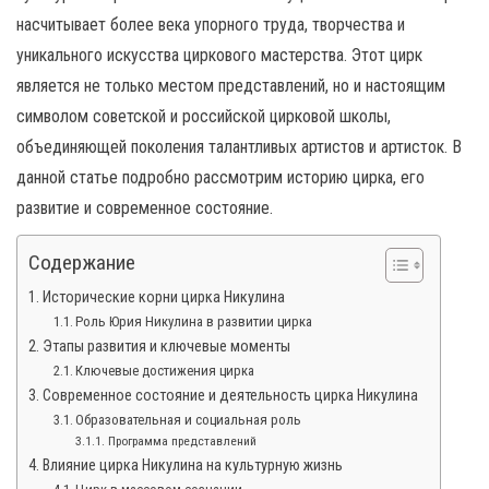
н
насчитывает более века упорного труда, творчества и
а
уникального искусства циркового мастерства. Этот цирк
в
является не только местом представлений, но и настоящим
и
символом советской и российской цирковой школы,
г
объединяющей поколения талантливых артистов и артисток. В
а
данной статье подробно рассмотрим историю цирка, его
ц
развитие и современное состояние.
и
ю
Содержание
Исторические корни цирка Никулина
Роль Юрия Никулина в развитии цирка
Этапы развития и ключевые моменты
Ключевые достижения цирка
Современное состояние и деятельность цирка Никулина
Образовательная и социальная роль
Программа представлений
Влияние цирка Никулина на культурную жизнь