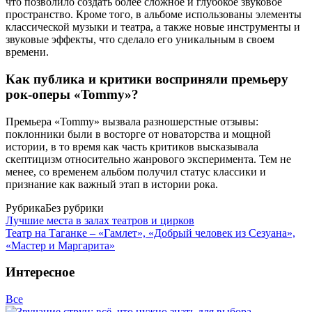
что позволило создать более сложное и глубокое звуковое
пространство. Кроме того, в альбоме использованы элементы
классической музыки и театра, а также новые инструменты и
звуковые эффекты, что сделало его уникальным в своем
времени.
Как публика и критики восприняли премьеру
рок-оперы «Tommy»?
Премьера «Tommy» вызвала разношерстные отзывы:
поклонники были в восторге от новаторства и мощной
истории, в то время как часть критиков высказывала
скептицизм относительно жанрового эксперимента. Тем не
менее, со временем альбом получил статус классики и
признание как важный этап в истории рока.
Рубрика
Без рубрики
Лучшие места в залах театров и цирков
Театр на Таганке – «Гамлет», «Добрый человек из Сезуана»,
«Мастер и Маргарита»
Интересное
Все