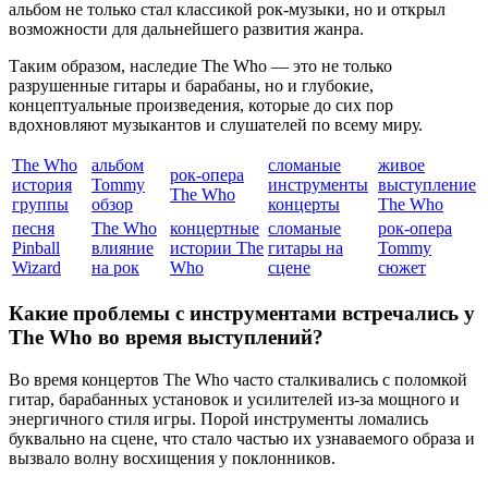
альбом не только стал классикой рок-музыки, но и открыл
возможности для дальнейшего развития жанра.
Таким образом, наследие The Who — это не только
разрушенные гитары и барабаны, но и глубокие,
концептуальные произведения, которые до сих пор
вдохновляют музыкантов и слушателей по всему миру.
The Who
альбом
сломаные
живое
рок-опера
история
Tommy
инструменты
выступление
The Who
группы
обзор
концерты
The Who
песня
The Who
концертные
сломаные
рок-опера
Pinball
влияние
истории The
гитары на
Tommy
Wizard
на рок
Who
сцене
сюжет
Какие проблемы с инструментами встречались у
The Who во время выступлений?
Во время концертов The Who часто сталкивались с поломкой
гитар, барабанных установок и усилителей из-за мощного и
энергичного стиля игры. Порой инструменты ломались
буквально на сцене, что стало частью их узнаваемого образа и
вызвало волну восхищения у поклонников.