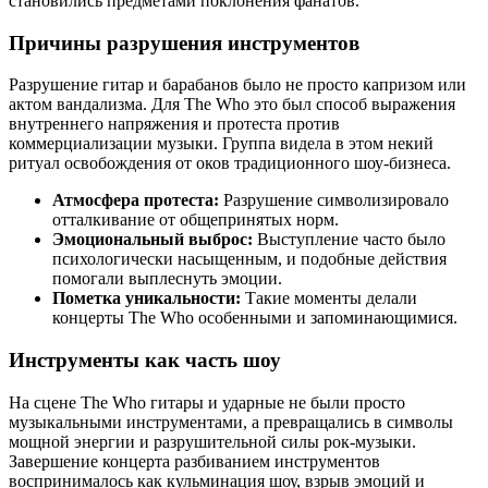
становились предметами поклонения фанатов.
Причины разрушения инструментов
Разрушение гитар и барабанов было не просто капризом или
актом вандализма. Для The Who это был способ выражения
внутреннего напряжения и протеста против
коммерциализации музыки. Группа видела в этом некий
ритуал освобождения от оков традиционного шоу-бизнеса.
Атмосфера протеста:
Разрушение символизировало
отталкивание от общепринятых норм.
Эмоциональный выброс:
Выступление часто было
психологически насыщенным, и подобные действия
помогали выплеснуть эмоции.
Пометка уникальности:
Такие моменты делали
концерты The Who особенными и запоминающимися.
Инструменты как часть шоу
На сцене The Who гитары и ударные не были просто
музыкальными инструментами, а превращались в символы
мощной энергии и разрушительной силы рок-музыки.
Завершение концерта разбиванием инструментов
воспринималось как кульминация шоу, взрыв эмоций и