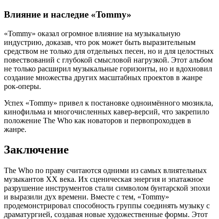
Влияние и наследие «Tommy»
«Tommy» оказал огромное влияние на музыкальную
индустрию, доказав, что рок может быть выразительным
средством не только для отдельных песен, но и для целостных
повествований с глубокой смысловой нагрузкой. Этот альбом
не только расширил музыкальные горизонты, но и вдохновил
создание множества других масштабных проектов в жанре
рок-оперы.
Успех «Tommy» привел к постановке одноимённого мюзикла,
кинофильма и многочисленных кавер-версий, что закрепило
положение The Who как новаторов и первопроходцев в
жанре.
Заключение
The Who по праву считаются одними из самых влиятельных
музыкантов XX века. Их сценическая энергия и эпатажное
разрушение инструментов стали символом бунтарской эпохи
и выразили дух времени. Вместе с тем, «Tommy»
продемонстрировал способность группы соединять музыку с
драматургией, создавая новые художественные формы. Этот