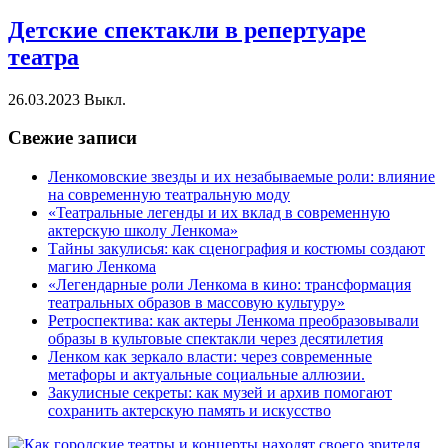
Детские спектакли в репертуаре
театра
26.03.2023
Выкл.
Свежие записи
Ленкомовские звезды и их незабываемые роли: влияние
на современную театральную моду
«Театральные легенды и их вклад в современную
актерскую школу Ленкома»
Тайны закулисья: как сценография и костюмы создают
магию Ленкома
«Легендарные роли Ленкома в кино: трансформация
театральных образов в массовую культуру»
Ретроспектива: как актеры Ленкома преобразовывали
образы в культовые спектакли через десятилетия
Ленком как зеркало власти: через современные
метафоры и актуальные социальные аллюзии.
Закулисные секреты: как музей и архив помогают
сохранить актерскую память и искусство