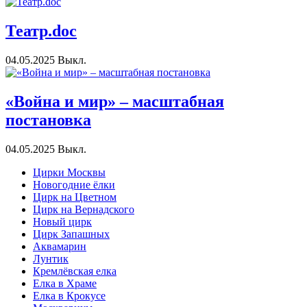
Театр.doc
04.05.2025
Выкл.
«Война и мир» – масштабная
постановка
04.05.2025
Выкл.
Цирки Москвы
Новогодние ёлки
Цирк на Цветном
Цирк на Вернадского
Новый цирк
Цирк Запашных
Аквамарин
Лунтик
Кремлёвская елка
Елка в Храме
Елка в Крокусе