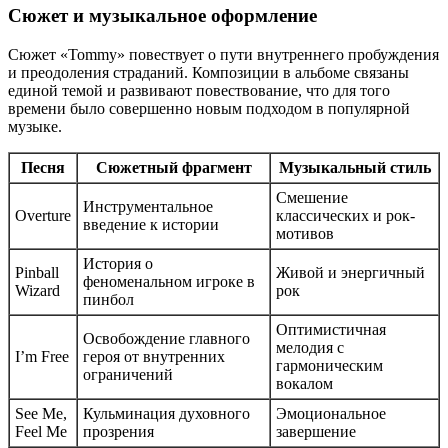
Сюжет и музыкальное оформление
Сюжет «Tommy» повествует о пути внутреннего пробуждения
и преодоления страданий. Композиции в альбоме связаны
единой темой и развивают повествование, что для того
времени было совершенно новым подходом в популярной
музыке.
Песня
Сюжетный фрагмент
Музыкальный стиль
Смешение
Инструментальное
Overture
классических и рок-
введение к истории
мотивов
История о
Pinball
Живой и энергичный
феноменальном игроке в
Wizard
рок
пинбол
Оптимистичная
Освобождение главного
мелодия с
I’m Free
героя от внутренних
гармоническим
ограничений
вокалом
See Me,
Кульминация духовного
Эмоциональное
Feel Me
прозрения
завершение