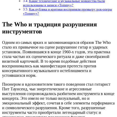
Какие технические и музыкальные новшества были
использованы в записи «Tommy»?
Как публика и критики восприняли премьеру рок-оперы
«Tommy»?
The Who и традиция разрушения
инструментов
Одним из самых ярких и запоминающихся образов The Who
стало их привычное на сцене разрушение гитар и ударных
установок. Появившаяся в конце 1960-х годов, эта практика
стала частью их сценического ритуала и даже своеобразной
визитной карточкой. В то время подобные действия
воспринимались как манифестация протеста против
консервативного музыкального истеблишмента и
устоявшихся норм.
Пионером и вдохновителем такого поведения стал гитарист
Пит Таунсенд, чьи энергетические и агрессивные
выступления сопровождались разбитием инструмента в конце
концерта. Это имело не только визуальный, но и
эмоциональный эффект, сочетая в себе элементы перформанса
и символического разрушения. Кроме того, разрушенные
инструменты часто приобретали легендарный статус и