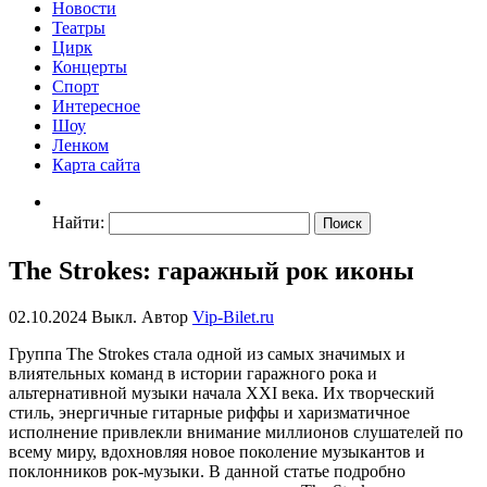
Новости
Театры
Цирк
Концерты
Спорт
Интересное
Шоу
Ленком
Карта сайта
Найти:
The Strokes: гаражный рок иконы
02.10.2024
Выкл.
Автор
Vip-Bilet.ru
Группа The Strokes стала одной из самых значимых и
влиятельных команд в истории гаражного рока и
альтернативной музыки начала XXI века. Их творческий
стиль, энергичные гитарные риффы и харизматичное
исполнение привлекли внимание миллионов слушателей по
всему миру, вдохновляя новое поколение музыкантов и
поклонников рок-музыки. В данной статье подробно