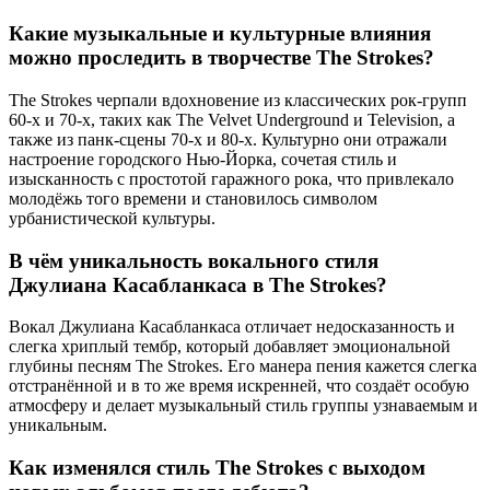
Какие музыкальные и культурные влияния
можно проследить в творчестве The Strokes?
The Strokes черпали вдохновение из классических рок-групп
60-х и 70-х, таких как The Velvet Underground и Television, а
также из панк-сцены 70-х и 80-х. Культурно они отражали
настроение городского Нью-Йорка, сочетая стиль и
изысканность с простотой гаражного рока, что привлекало
молодёжь того времени и становилось символом
урбанистической культуры.
В чём уникальность вокального стиля
Джулиана Касабланкаса в The Strokes?
Вокал Джулиана Касабланкаса отличает недосказанность и
слегка хриплый тембр, который добавляет эмоциональной
глубины песням The Strokes. Его манера пения кажется слегка
отстранённой и в то же время искренней, что создаёт особую
атмосферу и делает музыкальный стиль группы узнаваемым и
уникальным.
Как изменялся стиль The Strokes с выходом