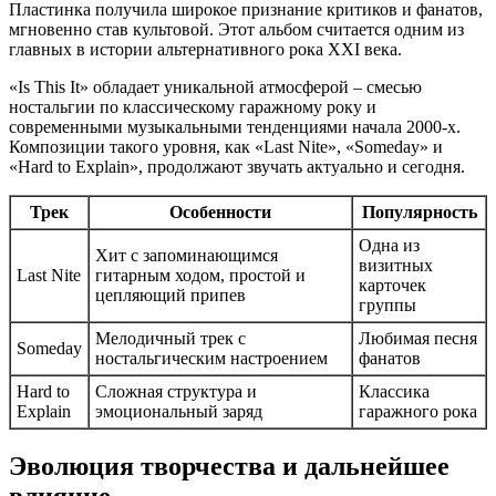
Пластинка получила широкое признание критиков и фанатов,
мгновенно став культовой. Этот альбом считается одним из
главных в истории альтернативного рока XXI века.
«Is This It» обладает уникальной атмосферой – смесью
ностальгии по классическому гаражному року и
современными музыкальными тенденциями начала 2000-х.
Композиции такого уровня, как «Last Nite», «Someday» и
«Hard to Explain», продолжают звучать актуально и сегодня.
Трек
Особенности
Популярность
Одна из
Хит с запоминающимся
визитных
Last Nite
гитарным ходом, простой и
карточек
цепляющий припев
группы
Мелодичный трек с
Любимая песня
Someday
ностальгическим настроением
фанатов
Hard to
Сложная структура и
Классика
Explain
эмоциональный заряд
гаражного рока
Эволюция творчества и дальнейшее
влияние