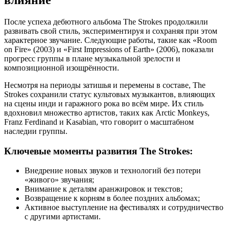
После успеха дебютного альбома The Strokes продолжили
развивать свой стиль, экспериментируя и сохраняя при этом
характерное звучание. Следующие работы, такие как «Room
on Fire» (2003) и «First Impressions of Earth» (2006), показали
прогресс группы в плане музыкальной зрелости и
композиционной изощрённости.
Несмотря на периоды затишья и перемены в составе, The
Strokes сохранили статус культовых музыкантов, влияющих
на сцены инди и гаражного рока во всём мире. Их стиль
вдохновил множество артистов, таких как Arctic Monkeys,
Franz Ferdinand и Kasabian, что говорит о масштабном
наследии группы.
Ключевые моменты развития The Strokes:
Внедрение новых звуков и технологий без потери
«живого» звучания;
Внимание к деталям аранжировок и текстов;
Возвращение к корням в более поздних альбомах;
Активное выступление на фестивалях и сотрудничество
с другими артистами.