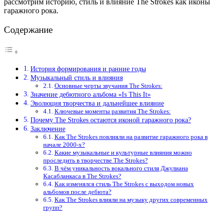
рассмотрим историю, стиль и влияние The Strokes как иконы
гаражного рока.
Содержание
История формирования и ранние годы
Музыкальный стиль и влияния
Основные черты звучания The Strokes:
Значение дебютного альбома «Is This It»
Эволюция творчества и дальнейшее влияние
Ключевые моменты развития The Strokes:
Почему The Strokes остаются иконой гаражного рока?
Заключение
Как The Strokes повлияли на развитие гаражного рока в
начале 2000-х?
Какие музыкальные и культурные влияния можно
проследить в творчестве The Strokes?
В чём уникальность вокального стиля Джулиана
Касабланкаса в The Strokes?
Как изменялся стиль The Strokes с выходом новых
альбомов после дебюта?
Как The Strokes влияли на музыку других современных
групп?