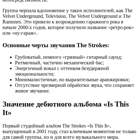
Группа черпала вдохновение у таких исполнителей, как The
Velvet Underground, Television, The Velvet Underground и The
Ramones. Это привело к возрождению гаражного рока в
начале 2000-х годов, которое получило название «ретро-рок»
или «ну-гараж».
Основные черты звучания The Strokes:
Грубоватый, немного «грязный» гитарный саунд;
Ритмичный, частично механический бас;
Энергичный вокал с оттенком безудержной
эмоциональности;
Минималистичные, но выразительные аранжировки;
Отсутствие чрезмерной обработки звука, что сохраняет
живое звучание.
Значение дебютного альбома «Is This
It»
Первый студийный альбом The Strokes «Is This It»,
выпущенный в 2001 году, стал ключевым моментом не только
для самой группы, но и для всего музыкального мира.