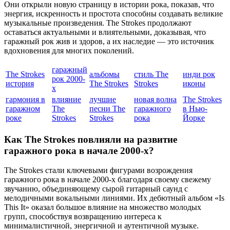
Они открыли новую страницу в истории рока, показав, что
энергия, искренность и простота способны создавать великие
музыкальные произведения. The Strokes продолжают
оставаться актуальными и влиятельными, доказывая, что
гаражный рок жив и здоров, а их наследие — это источник
вдохновения для многих поколений.
гаражный
The Strokes
альбомы
стиль The
инди рок
рок 2000-
история
The Strokes
Strokes
иконы
х
гармония в
влияние
лучшие
новая волна
The Strokes
гаражном
The
песни The
гаражного
в Нью-
роке
Strokes
Strokes
рока
Йорке
Как The Strokes повлияли на развитие
гаражного рока в начале 2000-х?
The Strokes стали ключевыми фигурами возрождения
гаражного рока в начале 2000-х благодаря своему свежему
звучанию, объединяющему сырой гитарный саунд с
мелодичными вокальными линиями. Их дебютный альбом «Is
This It» оказал большое влияние на множество молодых
групп, способствуя возвращению интереса к
минималистичной, энергичной и аутентичной музыке.