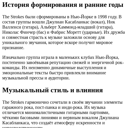
История формирования и ранние годы
The Strokes были сформированы в Нью-Йорке в 1998 году. В
состав группы вошли Джулиан Касабланкас (вокал), Ник
Валленси (гитара), Альберт Хаммонд-младший (гитара),
Николас Финчер (бас) и Фабрис Моретт (ударные). Их дружба
и совместная страсть к музыке заложили основу для
уникального звучания, которое вскоре получит мировое
признание.
Изначально группа играла в маленьких клубах Нью-Йорка,
постепенно завоёвывая репутацию свежей и энергичной рок-
команды. Их неизменно динамичные выступления и
эмоциональные тексты быстро привлекли внимание
музыкальной прессы и аудитории.
Музыкальный стиль и влияния
The Strokes гармонично сочетали в своём звучании элементы
гаражного рока, пост-панка и инди-рока. Их музыка
отличается минималистичными гитарными партиями,
чёткими басовыми линиями и нервным вокалом Джулиана
Касабланкаса, что создаёт атмосферу искренности и
непосредственности.