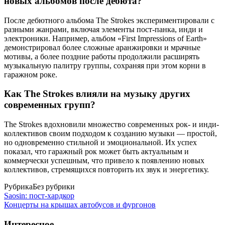
новых альбомов после дебюта?
После дебютного альбома The Strokes экспериментировали с
разными жанрами, включая элементы пост-панка, инди и
электроники. Например, альбом «First Impressions of Earth»
демонстрировал более сложные аранжировки и мрачные
мотивы, а более поздние работы продолжили расширять
музыкальную палитру группы, сохраняя при этом корни в
гаражном роке.
Как The Strokes влияли на музыку других
современных групп?
The Strokes вдохновили множество современных рок- и инди-
коллективов своим подходом к созданию музыки — простой,
но одновременно стильной и эмоциональной. Их успех
показал, что гаражный рок может быть актуальным и
коммерчески успешным, что привело к появлению новых
коллективов, стремящихся повторить их звук и энергетику.
Рубрика
Без рубрики
Saosin: пост-хардкор
Концерты на крышах автобусов и фургонов
Интересное