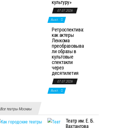
культуру»
07.07.2026
Выкл.
Ретроспектива:
как актеры
Ленкома
преобразовыва
ли образы в
культовые
спектакли
через
десятилетия
07.07.2026
Выкл.
Все театры Москвы
Театр им. Е. Б.
Вахтангова