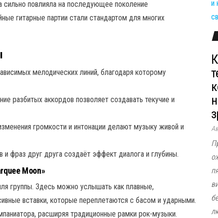
ка сильно повлияла на последующее поколение
ойные гитарные партии стали стандартом для многих
ы
К
т
ависимых мелодических линий, благодаря которому
к
н
ние разбитых аккордов позволяет создавать текучие и
з
зменения громкости и интонации делают музыку живой и
А
П
 и фраз друг друга создаёт эффект диалога и глубины.
о
rquee Moon»
п
в
ля группы. Здесь можно услышать как плавные,
б
ссивные вставки, которые переплетаются с басом и ударными.
л
мпаниатора, расширяя традиционные рамки рок-музыки.