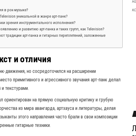
н
к
ия в рок-музыке?
elevision уникальной в жанре арт-панк?
точки зрения инструментального исполнения?
оявлению и развитию арт-панка и таких групп, как Television?
т традиции арт-панка и гитарных переплетений, заложенные
кст и отличия
анк-движения, но сосредоточился на расширении
место примитивного и агрессивного звучания арт-панк делал
 и текстурами.
ыл ориентирован на прямую социальную критику и грубую
рчества из мира авангарда, артхауса и литературы, делая
зыканты этого направления часто брали в свои композиции
ренные гитарные техники.
Л