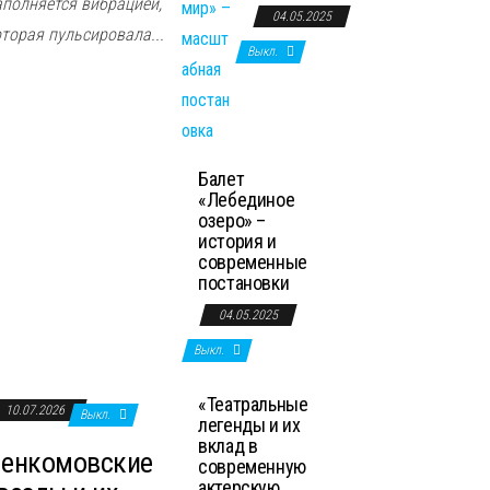
аполняется вибрацией,
04.05.2025
оторая пульсировала...
Выкл.
Балет
«Лебединое
озеро» –
история и
современные
постановки
04.05.2025
Выкл.
«Театральные
10.07.2026
Выкл.
легенды и их
вклад в
енкомовские
современную
актерскую