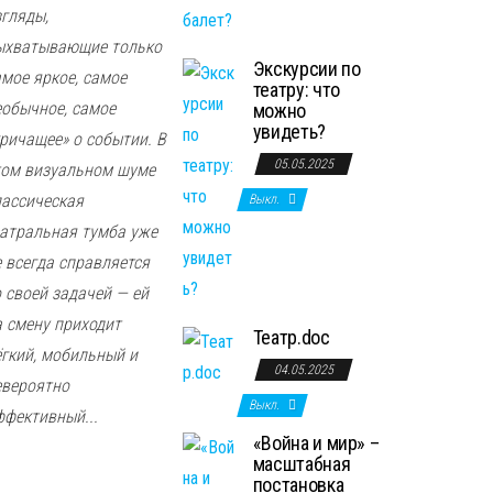
згляды,
ыхватывающие только
Экскурсии по
амое яркое, самое
театру: что
еобычное, самое
можно
увидеть?
кричащее» о событии. В
05.05.2025
том визуальном шуме
лассическая
Выкл.
еатральная тумба уже
е всегда справляется
о своей задачей — ей
а смену приходит
Театр.doc
ёгкий, мобильный и
04.05.2025
евероятно
Выкл.
ффективный...
«Война и мир» –
масштабная
постановка