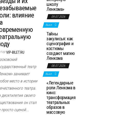
везды и их
школу
езабываемые
Ленкома»
оли: влияние
09.07.2026
а
Выкл.
овременную
Тайны
еатральную
закулисья: как
оду
сценография и
костюмы
втор
VIP-BILET.RU
создают магию
Ленкома
осковский
08.07.2026
осударственный театр
Ленком» занимает
Выкл.
собое место в истории
«Легендарные
роли Ленкома в
течественного театра.
кино:
а десятилетия своего
трансформация
театральных
уществования он стал
образов в
 просто сценой...
массовую