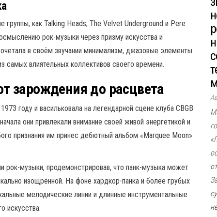
з
ка
н
е группы, как Talking Heads, The Velvet Underground и Pere
р
осмыслению рок-музыки через призму искусства и
н
о сочетала в своём звучании минимализм, джазовые элементы
с
из самых влиятельных коллективов своего времени.
т
м
 от зарождения до расцвета
А
 1973 году и васильковала на легендарной сцене клуба CBGB
М
Сначала они привлекали внимание своей живой энергетикой и
г
бого признания им принес дебютный альбом «Marquee Moon»
«
о
о
ии рок-музыки, продемонстрировав, что панк-музыка может
З
кально изощрённой. На фоне хардкор-панка и более грубых
с
икальные мелодические линии и длинные инструментальные
не
о искусства.