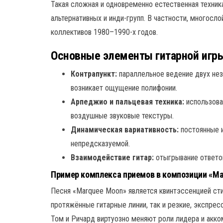
Такая сложная и одновременно естественная техни
альтернативных и инди-групп. В частности, многосл
коллективов 1980–1990-х годов.
Основные элементы гитарной игр
Контрапункт:
параллельное ведение двух нез
возникает ощущение полифонии.
Арпеджио и пальцевая техника:
использова
воздушные звуковые текстуры.
Динамическая вариативность:
постоянные и
непредсказуемой.
Взаимодействие гитар:
отыгрывание ответов
Пример комплекса приемов в композиции «Ma
Песня «Marquee Moon» является квинтэссенцией сти
протяжённые гитарные линии, так и резкие, экспре
Том и Ричард виртуозно меняют роли лидера и акко