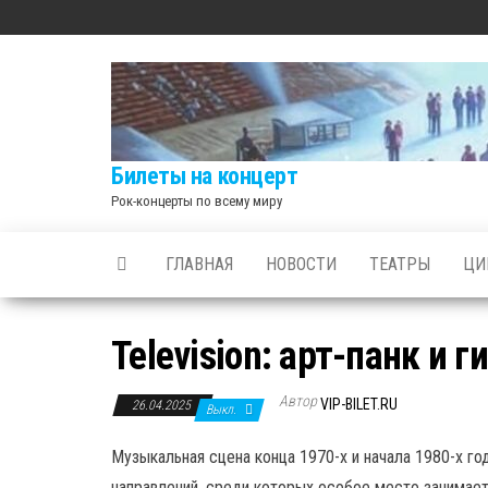
Skip
to
the
content
Билеты на концерт
Рок-концерты по всему миру
ГЛАВНАЯ
НОВОСТИ
ТЕАТРЫ
ЦИ
Television: арт-панк и
Автор
VIP-BILET.RU
26.04.2025
Выкл.
Музыкальная сцена конца 1970-х и начала 1980-х г
направлений, среди которых особое место занимает а