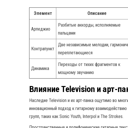
Элемент
Описание
Разбитые аккорды, исполняемые
Арпеджио
пальцами
Две независимые мелодии, гармонич
Контрапункт
переплетающиеся
Переходы от тихих фрагментов к
Динамика
мощному звучанию
Влияние Television и арт-п
Наследие Television и их арт-панка ощутимо во мно
инновационный подход к гитарному взаимодействию
групп, таких как Sonic Youth, Interpol и The Strokes.
Пространственные и полифонические гитарные текст