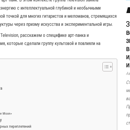
к-энергию с интеллектуальной глубиной и необычными
ной точкой для многих гитаристов и меломанов, стремящихся
З
уктуры через призму искусства и экспериментальной игры.
в
elevision, расскажем о специфике арт-панка и
з
я, которые сделали группу культовой и повлияли на
в
и
и
А
С
та
м
в
П
e Moon»
п
у
ст
арных переплетений