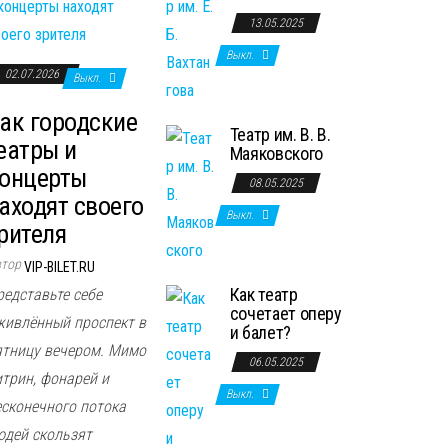
13.05.2025
Выкл.
02.07.2026
Выкл.
ак городские
Театр им. В. В.
еатры и
Маяковского
онцерты
08.05.2025
аходят своего
Выкл.
рителя
втор
VIP-BILET.RU
Как театр
редставьте себе
сочетает оперу
живлённый проспект в
и балет?
ятницу вечером. Мимо
06.05.2025
итрин, фонарей и
Выкл.
есконечного потока
юдей скользят