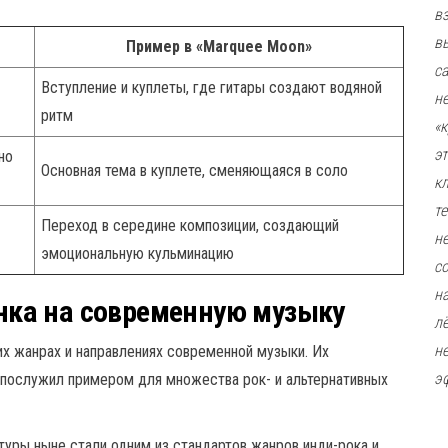
в
в
Пример в «Marquee Moon»
с
Вступление и куплеты, где гитары создают водяной
н
ритм
«
э
но
Основная тема в куплете, сменяющаяся в соло
к
т
Переход в середине композиции, создающий
н
эмоциональную кульминацию
с
н
анка на современную музыку
л
н
гих жанрах и направлениях современной музыки. Их
э
 послужил примером для множества рок- и альтернативных
уры ныне стали одним из стандартов жанров инди-рока и