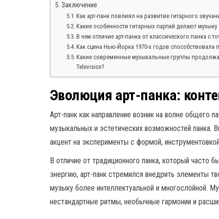
Заключение
Как арт-панк повлиял на развитие гитарного звучан
Какие особенности гитарных партий делают музыку T
В чем отличие арт-панка от классического панка с 
Как сцена Нью-Йорка 1970-х годов способствовала п
Какие современные музыкальные группы продолжаю
Television?
Эволюция арт-панка: конте
Арт-панк как направление возник на волне общего п
музыкальных и эстетических возможностей панка. В
акцент на эксперименты с формой, инструментовкой
В отличие от традиционного панка, который часто б
энергию, арт-панк стремился внедрить элементы тво
музыку более интеллектуальной и многослойной. Му
нестандартные ритмы, необычные гармонии и расши