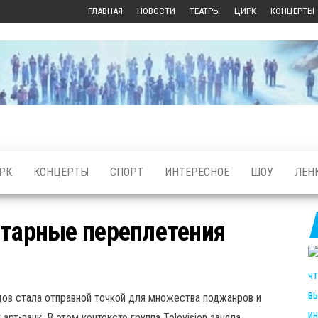
ГЛАВНАЯ
НОВОСТИ
ТЕАТРЫ
ЦИРК
КОНЦЕРТЫ
РК
КОНЦЕРТЫ
СПОРТ
ИНТЕРЕСНОЕ
ШОУ
ЛЕН
 гитарные переплетения
одов стала отправной точкой для множества поджанров и
рт-панк. В этом контексте группа Television заняла