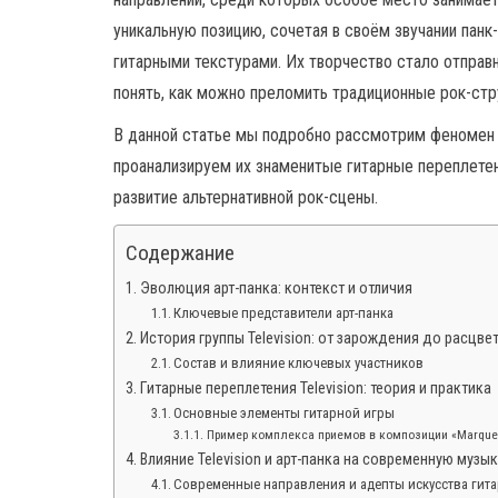
уникальную позицию, сочетая в своём звучании пан
гитарными текстурами. Их творчество стало отправ
понять, как можно преломить традиционные рок-стр
В данной статье мы подробно рассмотрим феномен T
проанализируем их знаменитые гитарные переплетени
развитие альтернативной рок-сцены.
Содержание
Эволюция арт-панка: контекст и отличия
Ключевые представители арт-панка
История группы Television: от зарождения до расцве
Состав и влияние ключевых участников
Гитарные переплетения Television: теория и практика
Основные элементы гитарной игры
Пример комплекса приемов в композиции «Marque
Влияние Television и арт-панка на современную музык
Современные направления и адепты искусства гит