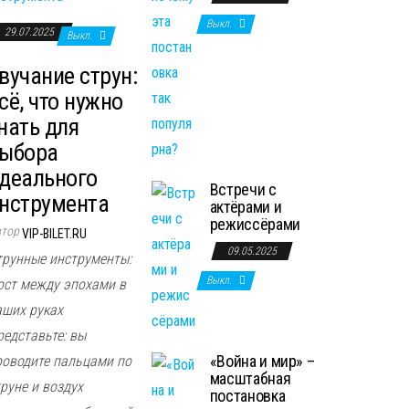
Выкл.
29.07.2025
Выкл.
вучание струн:
сё, что нужно
нать для
ыбора
деального
Встречи с
нструмента
актёрами и
режиссёрами
втор
VIP-BILET.RU
09.05.2025
трунные инструменты:
Выкл.
ост между эпохами в
аших руках
редставьте: вы
«Война и мир» –
роводите пальцами по
масштабная
руне и воздух
постановка