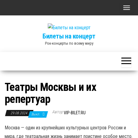
Skip
П
to
о
the
к
content
Билеты на концерт
а
Рок-концерты по всему миру
з
а
т
ь
/
Театры Москвы и их
С
репертуар
к
р
Автор
ы
VIP-BILET.RU
29.08.2024
Выкл.
т
Москва — один из крупнейших культурных центров России и
ь
мира, где театральная жизнь занимает поистине особое место.