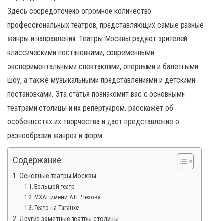
н
Здесь сосредоточено огромное количество
а
профессиональных театров, представляющих самые разные
в
жанры и направления. Театры Москвы радуют зрителей
и
классическими постановками, современными
г
экспериментальными спектаклями, оперными и балетными
а
шоу, а также музыкальными представлениями и детскими
ц
постановками. Эта статья познакомит вас с основными
и
театрами столицы и их репертуаром, расскажет об
ю
особенностях их творчества и даст представление о
разнообразии жанров и форм.
Содержание
Основные театры Москвы
Большой театр
МХАТ имени А.П. Чехова
Театр на Таганке
Другие заметные театры столицы