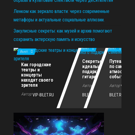
образы в культовые спектакли через десятилетия
Ленком как зеркало власти: через современные
метафоры и актуальные социальные аллюзии.
Закулисные секреты: как музей и архив помогают
сохранить актерскую память и искусство
11.12.2025
29.10.2025
02.07.2026
Выкл.
Выкл.
Выкл.
Секреты
Путеводите
Как городские
идеального
по самым
театры и
подарка для
атмосферн
концерты
гитариста
событиям г
находят своего
зрителя
Автор
Автор
VIP-
VIP-
Автор
VIP-BILET.RU
BILET.RU
BILET.RU