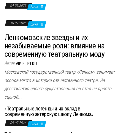
04.05.2025
Выкл.
10.07.2026
Выкл.
Ленкомовские звезды и их
незабываемые роли: влияние на
современную театральную моду
Автор
VIP-BILET.RU
Московский государственный театр «Ленком» занимает
особое место в истории отечественного театра. За
десятилетия своего существования он стал не просто
сценой...
«Театральные легенды и их вклад в
современную актерскую школу Ленкома»
09.07.2026
Выкл.