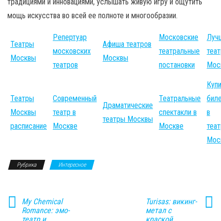
традициями и инновациями, услышать живую игру и ощутить
мощь искусства во всей ее полноте и многообразии.
Репертуар
Московские
Луч
Театры
Афиша театров
московских
театральные
теа
Москвы
Москвы
театров
постановки
Мос
Куп
Театры
Современный
Театральные
бил
Драматические
Москвы
театр в
спектакли в
в
театры Москвы
расписание
Москве
Москве
теа
Мос
Рубрика
Интересное
My Chemical
Turisas: викинг-
Romance: эмо-
метал с
театр и
краской