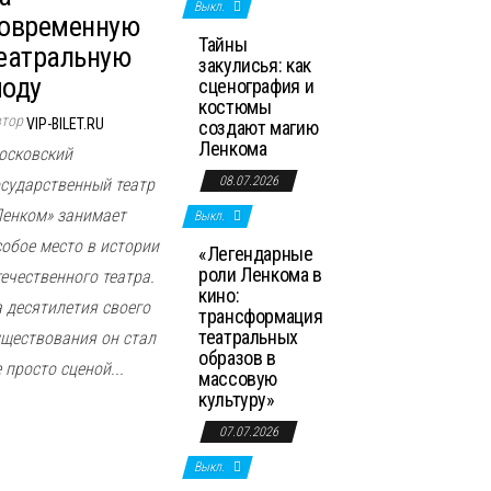
Выкл.
овременную
Тайны
еатральную
закулисья: как
оду
сценография и
костюмы
втор
VIP-BILET.RU
создают магию
Ленкома
осковский
08.07.2026
осударственный театр
Ленком» занимает
Выкл.
собое место в истории
«Легендарные
роли Ленкома в
течественного театра.
кино:
а десятилетия своего
трансформация
театральных
уществования он стал
образов в
 просто сценой...
массовую
культуру»
07.07.2026
Выкл.