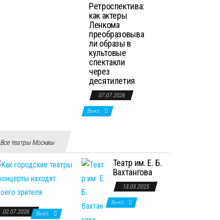
Ретроспектива:
как актеры
Ленкома
преобразовыва
ли образы в
культовые
спектакли
через
десятилетия
07.07.2026
Выкл.
Все театры Москвы
Театр им. Е. Б.
Вахтангова
13.05.2025
Выкл.
02.07.2026
Выкл.