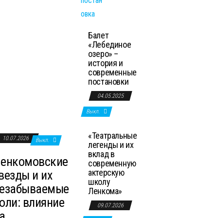
Балет
«Лебединое
озеро» –
история и
современные
постановки
04.05.2025
Выкл.
«Театральные
10.07.2026
Выкл.
легенды и их
вклад в
енкомовские
современную
актерскую
везды и их
школу
езабываемые
Ленкома»
оли: влияние
09.07.2026
а