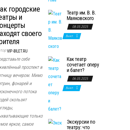
ак городские
Театр им. В. В.
еатры и
Маяковского
онцерты
08.05.2025
аходят своего
Выкл.
рителя
втор
VIP-BILET.RU
Как театр
редставьте себе
сочетает оперу
живлённый проспект в
и балет?
ятницу вечером. Мимо
06.05.2025
итрин, фонарей и
Выкл.
есконечного потока
юдей скользят
згляды,
ыхватывающие только
Экскурсии по
амое яркое, самое
театру: что