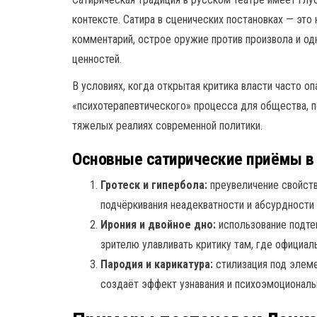
контексте. Сатира в сценических постановках — это
комментарий, острое оружие против произвола и о
ценностей.
В условиях, когда открытая критика власти часто о
«психотерапевтического» процесса для общества, 
тяжелых реалиях современной политики.
Основные сатирические приёмы в
Гротеск и гипербола:
преувеличение свойств
подчёркивания неадекватности и абсурдности 
Ирония и двойное дно:
использование подте
зрителю улавливать критику там, где официал
Пародия и карикатура:
стилизация под элеме
создаёт эффект узнавания и психоэмоциональ