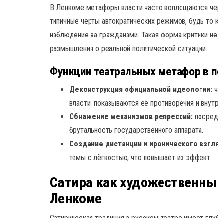
В Ленкоме метафоры власти часто воплощаются че
типичные черты автократических режимов, будь то 
наблюдение за гражданами. Такая форма критики не 
размышления о реальной политической ситуации.
Функции театральных метафор в п
Деконструкция официальной идеологии:
ч
власти, показываются её противоречия и внут
Обнажение механизмов репрессий:
посредс
брутальность государственного аппарата.
Создание дистанции и иронического взгл
темы с лёгкостью, что повышает их эффект.
Сатира как художественны
Ленкоме
Сатирическая традиция в русском театре имеет глу