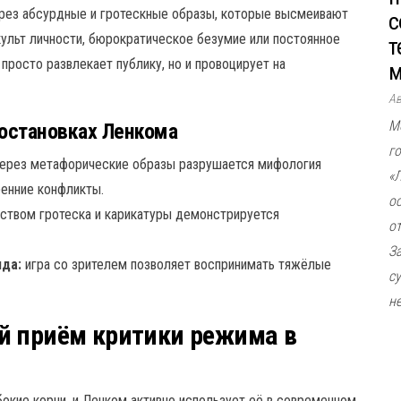
рез абсурдные и гротескные образы, которые высмеивают
с
культ личности, бюрократическое безумие или постоянное
т
просто развлекает публику, но и провоцирует на
м
А
М
остановках Ленкома
г
ерез метафорические образы разрушается мифология
«
ренние конфликты.
о
твом гротеска и карикатуры демонстрируется
о
З
яда:
игра со зрителем позволяет воспринимать тяжёлые
с
не
й приём критики режима в
бокие корни, и Ленком активно использует её в современном