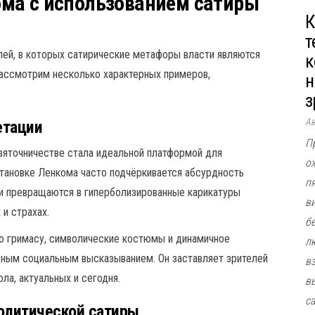
ма с использованием сатиры
К
т
лей, в которых сатирические метафоры власти являются
к
ссмотрим несколько характерных примеров,
н
з
А
етации
П
взяточничестве стала идеальной платформой для
о
становке Ленкома часто подчёркивается абсурдность
п
жи превращаются в гиперболизированные карикатуры
в
 и страхах.
б
ю гримасу, символические костюмы и динамичное
л
ным социальным высказыванием. Он заставляет зрителей
в
ла, актуальных и сегодня.
в
с
политической сатиры