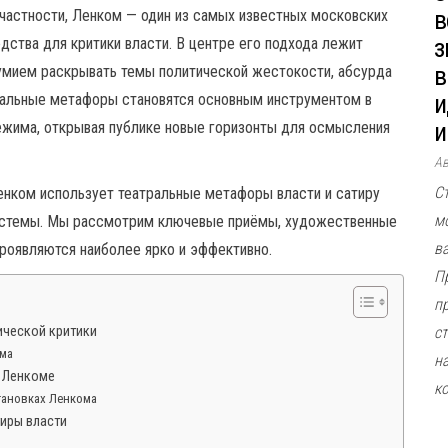
в
 частности, Ленком — один из самых известных московских
з
ства для критики власти. В центре его подхода лежит
в
оумием раскрывать темы политической жестокости, абсурда
и
ральные метафоры становятся основным инструментом в
и
жима, открывая публике новые горизонты для осмысления
А
С
енком использует театральные метафоры власти и сатиру
м
системы. Мы рассмотрим ключевые приёмы, художественные
в
проявляются наиболее ярко и эффективно.
П
п
ической критики
ст
ома
н
в Ленкоме
к
тановках Ленкома
иры власти