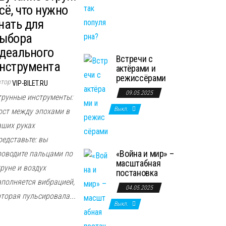
сё, что нужно
нать для
ыбора
деального
Встречи с
нструмента
актёрами и
режиссёрами
втор
VIP-BILET.RU
09.05.2025
трунные инструменты:
Выкл.
ост между эпохами в
аших руках
редставьте: вы
«Война и мир» –
роводите пальцами по
масштабная
руне и воздух
постановка
аполняется вибрацией,
04.05.2025
оторая пульсировала...
Выкл.