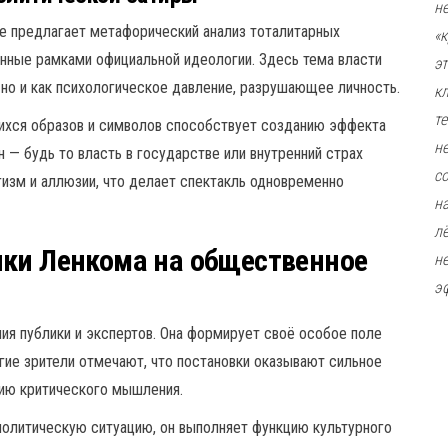
н
е предлагает метафорический анализ тоталитарных
«
нные рамками официальной идеологии. Здесь тема власти
э
 но и как психологическое давление, разрушающее личность.
к
т
ихся образов и символов способствует созданию эффекта
н
н — будь то власть в государстве или внутренний страх
с
гизм и аллюзии, что делает спектакль одновременно
н
л
ики Ленкома на общественное
н
э
ния публики и экспертов. Она формирует своё особое поле
огие зрители отмечают, что постановки оказывают сильное
ию критического мышления.
политическую ситуацию, он выполняет функцию культурного