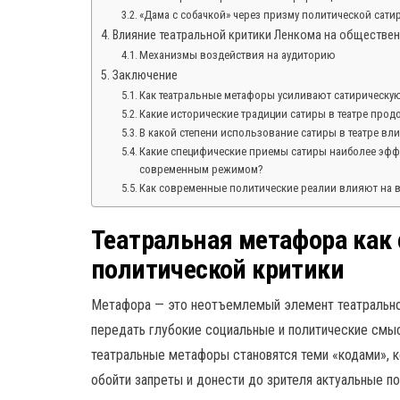
«Дама с собачкой» через призму политической сати
Влияние театральной критики Ленкома на обществе
Механизмы воздействия на аудиторию
Заключение
Как театральные метафоры усиливают сатирическую
Какие исторические традиции сатиры в театре про
В какой степени использование сатиры в театре вл
Какие специфические приемы сатиры наиболее эфф
современным режимом?
Как современные политические реалии влияют на в
Театральная метафора как
политической критики
Метафора — это неотъемлемый элемент театрально
передать глубокие социальные и политические смыс
театральные метафоры становятся теми «кодами», 
обойти запреты и донести до зрителя актуальные п