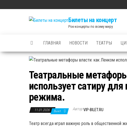
Skip
to
Билеты на концерт
the
Рок-концерты по всему миру
content
ГЛАВНАЯ
НОВОСТИ
ТЕАТРЫ
ЦИ
Театральные метафоры
использует сатиру для
режима.
Автор
VIP-BILET.RU
11.01.2026
Выкл.
Театр всегда играл важную роль в общественной жи