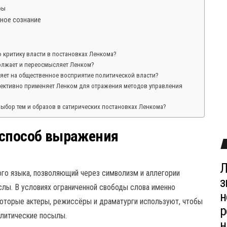
ры
нное сознание
 критику власти в постановках Ленкома?
должает и переосмысляет Ленком?
ияет на общественное восприятие политической власти?
ективно применяет Ленком для отражения методов управления
ыбор тем и образов в сатирических постановках Ленкома?
 способ выражения
Л
го языка, позволяющий через символизм и аллегории
з
лы. В условиях ограниченной свободы слова именно
н
которые актеры, режиссёры и драматурги используют, чтобы
р
олитические посылы.
н