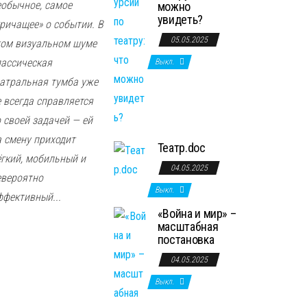
еобычное, самое
можно
увидеть?
кричащее» о событии. В
05.05.2025
том визуальном шуме
лассическая
Выкл.
еатральная тумба уже
е всегда справляется
о своей задачей — ей
а смену приходит
Театр.doc
ёгкий, мобильный и
04.05.2025
евероятно
Выкл.
ффективный...
«Война и мир» –
масштабная
постановка
04.05.2025
Выкл.