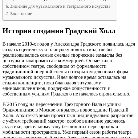
Значение для музыкального и театрального искусства
Заключение
История создания Градский Холл
В начале 2010-х годов у Александра Градского появилась идея
создать сценическую площадку нового типа, где бы
реализовывались самые смелые творческие замыслы без
цензуры и компромисса с коммерцией. Он мечтал о
собственном театре, свободном от формальности
традиционной оперной сцены и открытом для новых форм
музыкального искусства. Идея долгое время оставалась на
стадии концепции, пока благодаря энтузиазму
единомышленников, поддержке общественности и
собственным усилиям Градского не началось строительство.
В 2015 году, на пересечении Трёхгорного Вала и улицы
Орджоникидзе в Москве открылось новое здание Градский
Холл. Архитектурный проект был индивидуально разработан
с учётом требований маэстро: особое внимание уделялось
акустике, зрительному залу без лишних перегородок и
мобильности пространства. Уже первый сезон работы театра
принес оглушительный успех. Здесь смогли воплощаться на