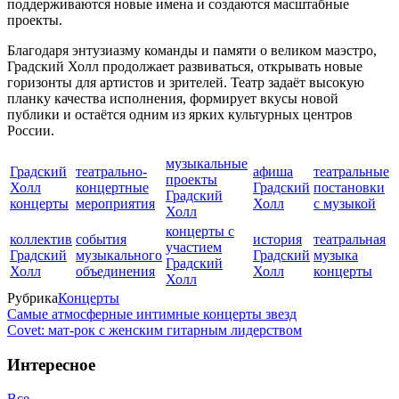
поддерживаются новые имена и создаются масштабные
проекты.
Благодаря энтузиазму команды и памяти о великом маэстро,
Градский Холл продолжает развиваться, открывать новые
горизонты для артистов и зрителей. Театр задаёт высокую
планку качества исполнения, формирует вкусы новой
публики и остаётся одним из ярких культурных центров
России.
музыкальные
Градский
театрально-
афиша
театральные
проекты
Холл
концертные
Градский
постановки
Градский
концерты
мероприятия
Холл
с музыкой
Холл
концерты с
коллектив
события
история
театральная
участием
Градский
музыкального
Градский
музыка
Градский
Холл
объединения
Холл
концерты
Холл
Рубрика
Концерты
Самые атмосферные интимные концерты звезд
Covet: мат-рок с женским гитарным лидерством
Интересное
Все