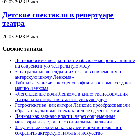
03.03.2023
Выкл.
Детские спектакли в репертуаре
театра
26.03.2023
Выкл.
Свежие записи
Ленкомовские звезды и их незабываемые роли: влияние
на современную театральную моду
«Театральные легенды и их вклад в современную
актерскую школу Ленкома»
Тайны закулисья: как сценография и костюмы создают
магию Ленкома
«Легендарные роли Ленкома в кино: трансформация
театральных образов в массовую культуру»
Ретроспектива: как актеры Ленкома преобразовывали
образы в культовые спектакли через десятилетия
Ленком как зеркало власти: через современные
метафоры и актуальные социальные аллюзии.
Закулисные секреты: как музей и архив помогают
сохранить актерскую память и искусство