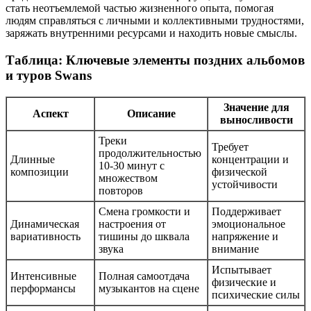
стать неотъемлемой частью жизненного опыта, помогая
людям справляться с личными и коллективными трудностями,
заряжать внутренними ресурсами и находить новые смыслы.
Таблица: Ключевые элементы поздних альбомов
и туров Swans
Значение для
Аспект
Описание
выносливости
Треки
Требует
продолжительностью
Длинные
концентрации и
10-30 минут с
композиции
физической
множеством
устойчивости
повторов
Смена громкости и
Поддерживает
Динамическая
настроения от
эмоциональное
вариативность
тишины до шквала
напряжение и
звука
внимание
Испытывает
Интенсивные
Полная самоотдача
физические и
перформансы
музыкантов на сцене
психические силы