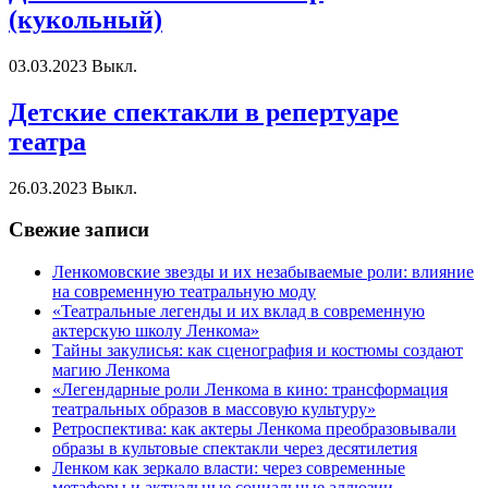
(кукольный)
03.03.2023
Выкл.
Детские спектакли в репертуаре
театра
26.03.2023
Выкл.
Свежие записи
Ленкомовские звезды и их незабываемые роли: влияние
на современную театральную моду
«Театральные легенды и их вклад в современную
актерскую школу Ленкома»
Тайны закулисья: как сценография и костюмы создают
магию Ленкома
«Легендарные роли Ленкома в кино: трансформация
театральных образов в массовую культуру»
Ретроспектива: как актеры Ленкома преобразовывали
образы в культовые спектакли через десятилетия
Ленком как зеркало власти: через современные
метафоры и актуальные социальные аллюзии.