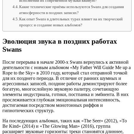
исполнении их современной музыки вживую?
Какие технические приёмы используются Swans для создания
атмосферности в поздних записях?
Как опыт Swans в длительных турах влияет на их творческий
процесс и создание новых альбомов?
Эволюция звука в поздних работах
Swans
После перерыва в начале 2000-х Swans вернулись к активной
деятельности с новым альбомом «My Father Will Guide Me up a
Rope to the Sky» в 2010 году, который стал отправной точкой
для их позднего периода. В отличие от ранних шумных и
агрессивных записей, поздние работы демонстрируют более
богатую, многослойную звуковую палитру, сочетающую
элементы индустриала, готики, постпанка и эмбиента. В них
прослеживается глубокая эмоциональная интенсивность,
достигаемая посредством монотонных риффов и
гипнотических структур.
На последующих альбомах, таких как «The Seer» (2012), «To
Be Kind» (2014) и «The Glowing Man» (2016), группа
расширяет звуковые горизонты: треки становятся длиннее,