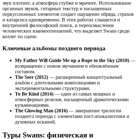
звук плотнее, а атмосфера глубже и мрачнее. Использование
органных звуков, гитарных текстур и насыщенных
перкуссионных элементов создает ощущение обряда, страхов
и катарсиса одновременно. В этих работах слышится и
внутренний философский поиск, и переосмысление
человеческих взаимоотношений, что выделяет Swans среди
коллег по сцене.
Ключевые альбомы позднего периода
My Father Will Guide Me up a Rope to the Sky (2010)
—
возвращение с новом звучанием и обновлённым
составом.
The Seer (2012)
— расширенный концептуальный
альбом с длительными композициями и
экспериментальными структурами.
To Be Kind (2014)
— один из самых мощных и
атмосферных релизов, насыщенный драматическими
кульминациями.
The Glowing Man (2016)
— завершение трилогии
позднего периода с элементами пост-апокалиптики и
духовных исканий.
Туры Swans: физическая и