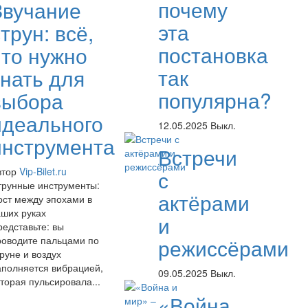
почему
Звучание
эта
трун: всё,
постановка
что нужно
так
знать для
популярна?
выбора
идеального
12.05.2025
Выкл.
инструмента
Встречи
втор
Vip-Bilet.ru
с
трунные инструменты:
актёрами
ост между эпохами в
аших руках
и
редставьте: вы
роводите пальцами по
режиссёрами
руне и воздух
аполняется вибрацией,
09.05.2025
Выкл.
торая пульсировала...
«Война