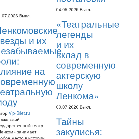
04.05.2025
Выкл.
0.07.2026
Выкл.
«Театральные
Ленкомовские
легенды
звезды и их
и их
незабываемые
вклад в
роли:
современную
влияние на
актерскую
современную
школу
театральную
Ленкома»
моду
09.07.2026
Выкл.
втор
Vip-Bilet.ru
Тайны
осковский
осударственный театр
закулисья:
Ленком» занимает
собое место в истории