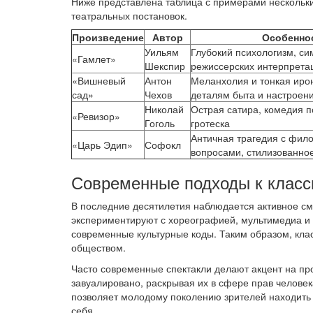
Ниже представлена таблица с примерами нескольки
театральных постановок.
Произведение
Автор
Особенно
Уильям
Глубокий психологизм, си
«Гамлет»
Шекспир
режиссерских интерпрета
«Вишневый
Антон
Меланхолия и тонкая ирон
сад»
Чехов
деталям быта и настроен
Николай
Острая сатира, комедия 
«Ревизор»
Гоголь
гротеска
Античная трагедия с фи
«Царь Эдип»
Софокл
вопросами, стилизованное
Современные подходы к класс
В последние десятилетия наблюдается активное см
экспериментируют с хореографией, мультимедиа и
современные культурные коды. Таким образом, класс
обществом.
Часто современные спектакли делают акцент на пр
завуалировано, раскрывая их в сфере прав человек
позволяет молодому поколению зрителей находить 
себя.