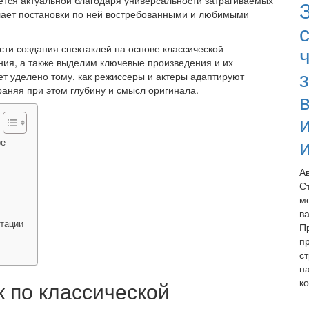
ается актуальной благодаря универсальности затрагиваемых
делает постановки по ней востребованными и любимыми
с
ти создания спектаклей на основе классической
ия, а также выделим ключевые произведения и их
т уделено тому, как режиссеры и актеры адаптируют
аняя при этом глубину и смысл оригинала.
ре
А
С
м
в
тации
П
п
ст
н
ко
 по классической