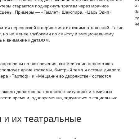
от
актеры стараются подчеркнуть трагизм через мрачное
З
 сцены. Примеры — «Гамлет» Шекспира, «Царь Эдип»
с
не
витии персонажей и перипетиях их взаимоотношений. Такие
, но не менее глубокими по смыслу и эмоциональному
ь и внимание к деталям.
направлены на развлечения, высмеивание недостатков
спользует яркие костюмы, быстрый темп и острые диалоги
ьера «Тартюф» и «Мещанин во дворянстве» остаются
 акцент делается на гротескных ситуациях и комичных
овести время и, одновременно, задуматься о социальных
 и их театральные