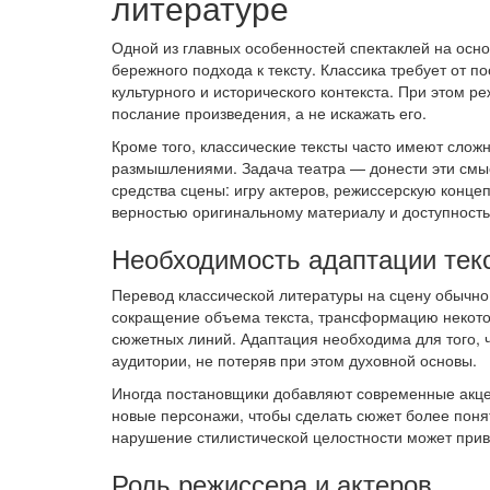
литературе
Одной из главных особенностей спектаклей на осн
бережного подхода к тексту. Классика требует от п
культурного и исторического контекста. При этом 
послание произведения, а не искажать его.
Кроме того, классические тексты часто имеют сло
размышлениями. Задача театра — донести эти смы
средства сцены: игру актеров, режиссерскую конце
верностью оригинальному материалу и доступность
Необходимость адаптации тек
Перевод классической литературы на сцену обычно
сокращение объема текста, трансформацию некотор
сюжетных линий. Адаптация необходима для того, 
аудитории, не потеряв при этом духовной основы.
Иногда постановщики добавляют современные акце
новые персонажи, чтобы сделать сюжет более понят
нарушение стилистической целостности может прив
Роль режиссера и актеров