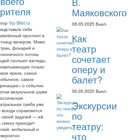
своего
В.
зрителя
Маяковского
втор
Vip-Bilet.ru
08.05.2025
Выкл.
редставьте себе
Как
живлённый проспект в
ятницу вечером. Мимо
театр
итрин, фонарей и
есконечного потока
сочетает
юдей скользят взгляды,
оперу и
ыхватывающие только
амое яркое, самое
балет?
еобычное, самое
кричащее» о событии.
06.05.2025
Выкл.
 этом визуальном шуме
лассическая
Экскурсии
еатральная тумба уже
е всегда справляется
по
о своей задачей — ей
театру:
а смену приходит
ёгкий, мобильный и
что
евероятно