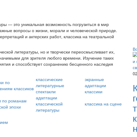
уры — это уникальная возможность погрузиться в мир
важные вопросы о жизни, морали и человеческой природе.
рпретаций и актерских работ, классика на театральной
В
ческой литературы, но и творчески переосмысливает их,
значимыми для зрителя любого времени. Изучение таких
риятия и способствует сохранению бесценного наследия
0
классические
экранные
ки по
литературные
адаптации
ениям классиков
спектакли
классики
адаптации
и по романам
классической
классика на сцене
ской эпохи
литературы
рием