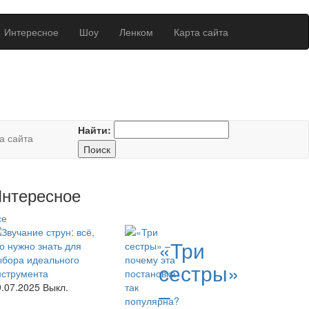
Интересное
Шоу
Ленком
Карта сайта
Найти:
а сайта
нтересное
се
«Три
сестры»
9.07.2025
Выкл.
–