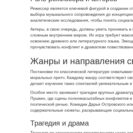
Режиссер является ключевой фигурой в создании сп
выбора музыкального сопровождения до концепции 
аналитические исследования, чтобы понять социал
Актеры, в свою очередь, должны уметь проникать 
сложным внутренним миром. Их игра требует макси
освоению древнего или литературного языка. Эмоц
прочувствовать конфликт и драматизм повествован
Жанры и направления сп
Постановки по классической литературе охватывают
моральных притч. Каждому жанру соответствуют св
делает изучение таких спектаклей увлекательным 
Особое место занимают трагедии крупных драматур
Пушкин, где сцены полномасштабных конфликтов и
поэтической речью. Комедии Дарья Островского ил
содержательные сюжеты, раскрывающие социальны
Трагедия и драма
Трагедия по классическим произведениям часто зат