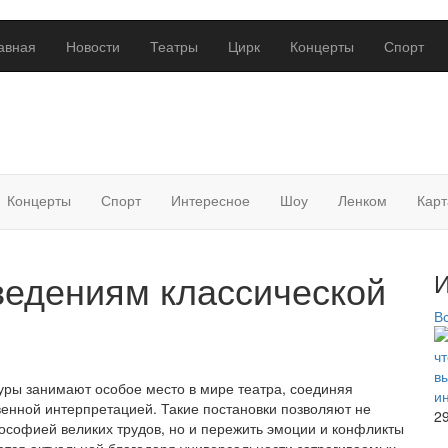
авная
Новости
Театры
Цирк
Концерты
Спорт
Концерты
Спорт
Интересное
Шоу
Ленком
Карт
ведениям классической
И
В
уры занимают особое место в мире театра, соединяя
венной интерпретацией. Такие постановки позволяют не
2
ософией великих трудов, но и пережить эмоции и конфликты