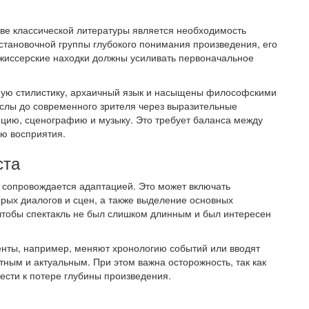
ове классической литературы является необходимость
остановочной группы глубокого понимания произведения, его
режиссерские находки должны усиливать первоначальное
жную стилистику, архаичный язык и насыщены философскими
слы до современного зрителя через выразительные
пцию, сценографию и музыку. Это требует баланса между
ю восприятия.
ста
 сопровождается адаптацией. Это может включать
ых диалогов и сцен, а также выделение основных
чтобы спектакль не был слишком длинным и был интересен
нты, например, меняют хронологию событий или вводят
ным и актуальным. При этом важна осторожность, так как
ести к потере глубины произведения.