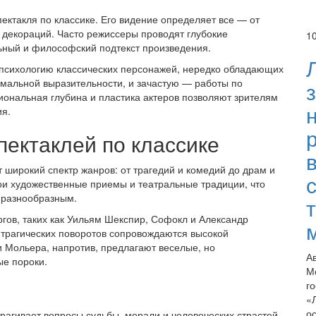
ектакля по классике. Его видение определяет все — от
декораций. Часто режиссеры проводят глубокие
1
ьный и философский подтекст произведения.
в психологию классических персонажей, нередко обладающих
мальной выразительности, и зачастую — работы по
иональная глубина и пластика актеров позволяют зрителям
ия.
ектаклей по классике
 широкий спектр жанров: от трагедий и комедий до драм и
ои художественные приемы и театральные традиции, что
и разнообразным.
гов, таких как Уильям Шекспир, Софокл и Александр
 трагических поворотов сопровождаются высокой
и Мольера, напротив, предлагают веселые, но
А
е пороки.
М
г
«
о
рагивает вопросы судьбы, морали и человеческих страстей.