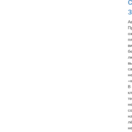
А
П
о
п
в
б
л
в
с
н
«
В
к
т
н
с
н
л
н