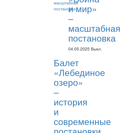
и мир»
–
масштабная
постановка
04.05.2025
Выкл.
Балет
«Лебединое
озеро»
–
история
и
современные
постановки