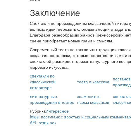
Заключение
Спектакли по произведениям классической литерат
великих идей, пережить сложные эмоции и задать 
Благодаря разнообразию жанров, режиссерских инте
сцене приобретает новые грани и смыслы.
Современный театр не только чтит традиции класси
создавая постановки, которые остаются живыми и 
спектаклей расширяет горизонты культурного восп
мирового искусства.
спектакли по
постанов
классической
театр и классика
произвед
литературе
литературные
знаменитые
спектакл
произведения в театре
пьесы классиков
классиче
Рубрика
Интересное
Idles: пост-панк с яростью и социальным коммента
AFI: готик-рок