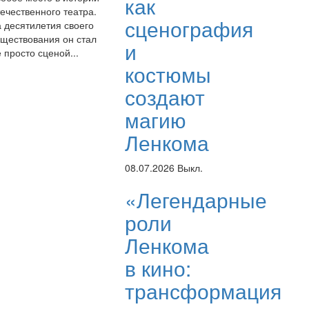
как
ечественного театра.
сценография
а десятилетия своего
уществования он стал
и
 просто сценой...
костюмы
создают
магию
Ленкома
08.07.2026
Выкл.
«Легендарные
роли
Ленкома
в кино:
трансформация