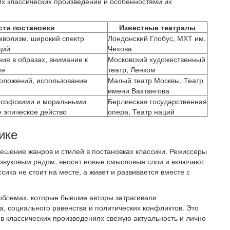
х классических произведений и особенностями их
сти постановки
Известные театралы
мволизм, широкий спектр
Лондонский Глобус, МХТ им.
ций
Чехова
ия в образах, внимание к
Московский художественный
ия
театр, Ленком
положений, использование
Малый театр Москвы, Театр
имени Вахтангова
лософскими и моральными
Берлинская государственная
 эпическое действо
опера, Театр наций
ике
ешение жанров и стилей в постановках классики. Режиссеры
 звуковым рядом, вносят новые смысловые слои и включают
ика не стоит на месте, а живет и развивается вместе с
облемах, которые бывшие авторы затрагивали
а, социального равенства и политических конфликтов. Это
в классических произведениях свежую актуальность и лично