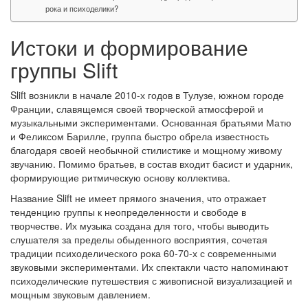
рока и психоделики?
Истоки и формирование
группы Slift
Slift возникли в начале 2010-х годов в Тулузе, южном городе
Франции, славящемся своей творческой атмосферой и
музыкальными экспериментами. Основанная братьями Матю
и Феликсом Барилле, группа быстро обрела известность
благодаря своей необычной стилистике и мощному живому
звучанию. Помимо братьев, в состав входит басист и ударник,
формирующие ритмическую основу коллектива.
Название Slift не имеет прямого значения, что отражает
тенденцию группы к неопределенности и свободе в
творчестве. Их музыка создана для того, чтобы выводить
слушателя за пределы обыденного восприятия, сочетая
традиции психоделического рока 60-70-х с современными
звуковыми экспериментами. Их спектакли часто напоминают
психоделические путешествия с живописной визуализацией и
мощным звуковым давлением.