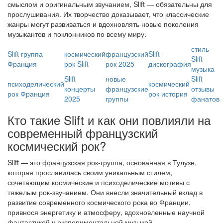
смыслом и оригинальным звучанием, Slift — обязательны для
прослушивания. Их творчество доказывает, что классические
жанры могут развиваться и вдохновлять новые поколения
музыкантов и поклонников по всему миру.
стиль
Slift группа
космический
французский
Slift
Slift
Франция
рок Slift
рок 2025
дискография
музыка
Slift
новые
Slift
психоделический
космический
концерты
французские
отзывы
рок Франция
рок история
2025
группы
фанатов
Кто такие Slift и как они повлияли на
современный французский
космический рок?
Slift — это французская рок-группа, основанная в Тулузе,
которая прославилась своим уникальным стилем,
сочетающим космические и психоделические мотивы с
тяжелым рок-звучанием. Они внесли значительный вклад в
развитие современного космического рока во Франции,
привнося энергетику и атмосферу, вдохновленные научной
фантастикой и экспериментальной музыкой.