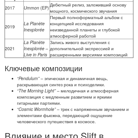
Дебютный релиз, заложивший основу
2017
Ummon
(EP)
мощного, космического звучания
Первый полноформатный альбом с
La Planète
концепцией исследования
2019
Inexplorée
неизведанной планеты и глубокой
атмосферной работой
La Planète
Запись живого выступления с
2021
Inexplorée –
дополнительной экспрессией и
Live in Paris
расширенными версиями композиций
Ключевые композиции
“Pendulum”
– эпическая и динамичная вещь,
раскрывающая синтез рока и психоделики.
“The Morning Light”
– мелодичная и атмосферная
композиция с медленным развитием и яркими
гитарными партиями.
“Cosmic Wormhole”
– трек с напряженным звучанием и
элементами фьюжна, передающий ощущение
человеческого путешествия в космосе.
Влияние и место Slift в