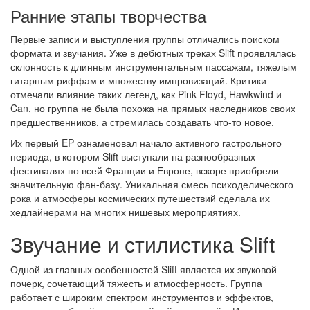
Ранние этапы творчества
Первые записи и выступления группы отличались поиском
формата и звучания. Уже в дебютных треках Slift проявлялась
склонность к длинным инструментальным пассажам, тяжелым
гитарным риффам и множеству импровизаций. Критики
отмечали влияние таких легенд, как Pink Floyd, Hawkwind и
Can, но группа не была похожа на прямых наследников своих
предшественников, а стремилась создавать что-то новое.
Их первый EP ознаменовал начало активного гастрольного
периода, в котором Slift выступали на разнообразных
фестивалях по всей Франции и Европе, вскоре приобрели
значительную фан-базу. Уникальная смесь психоделического
рока и атмосферы космических путешествий сделала их
хедлайнерами на многих нишевых мероприятиях.
Звучание и стилистика Slift
Одной из главных особенностей Slift является их звуковой
почерк, сочетающий тяжесть и атмосферность. Группа
работает с широким спектром инструментов и эффектов,