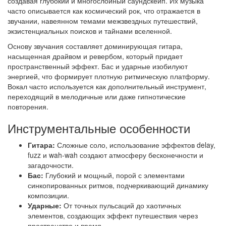
создавая глубокий и многослойный саундскейп. Их музыка
часто описывается как космический рок, что отражается в
звучании, навеянном темами межзвездных путешествий,
экзистенциальных поисков и тайнами вселенной.
Основу звучания составляет доминирующая гитара,
насыщенная драйвом и ревербом, который придает
пространственный эффект. Бас и ударные изобилуют
энергией, что формирует плотную ритмическую платформу.
Вокал часто используется как дополнительный инструмент,
переходящий в мелодичные или даже гипнотические
повторения.
Инструментальные особенности
Гитара:
Сложные соло, использование эффектов delay,
fuzz и wah-wah создают атмосферу бесконечности и
загадочности.
Бас:
Глубокий и мощный, порой с элементами
синкопированных ритмов, подчеркивающий динамику
композиции.
Ударные:
От точных пульсаций до хаотичных
элементов, создающих эффект путешествия через
пространство и время.