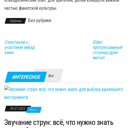
психоделический опыт для зрителей, делая концерты важной
частью фанатской культуры.
Без рубрики
Рубрика
Спектакли с
Elder:
участием звёзд
прогрессивный
кино
стоунер/дум-
метал
Все
ИНТЕРЕСНОЕ
29.07.2025
Выкл.
Звучание струн: всё, что нужно знать