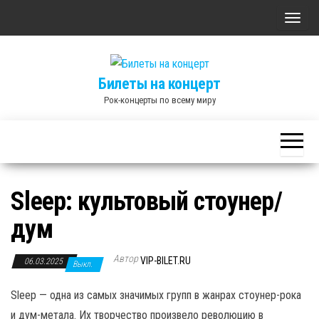
Skip
П
to
о
the
к
content
Билеты на концерт
а
Рок-концерты по всему миру
з
а
т
ь
/
Sleep: культовый стоунер/
С
дум
к
р
Автор
ы
VIP-BILET.RU
06.03.2025
Выкл.
т
Sleep — одна из самых значимых групп в жанрах стоунер-рока
ь
и дум-метала. Их творчество произвело революцию в