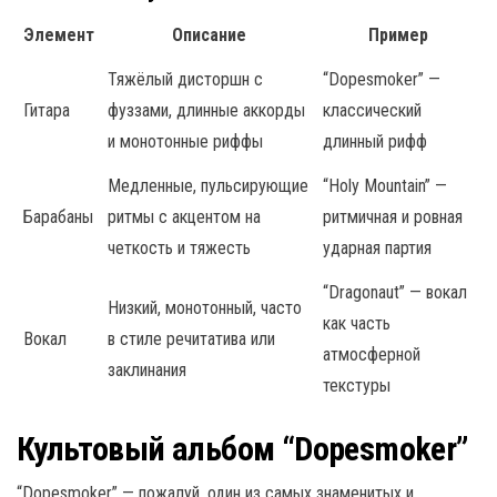
Элемент
Описание
Пример
Тяжёлый дисторшн с
“Dopesmoker” —
Гитара
фуззами, длинные аккорды
классический
и монотонные риффы
длинный рифф
Медленные, пульсирующие
“Holy Mountain” —
Барабаны
ритмы с акцентом на
ритмичная и ровная
четкость и тяжесть
ударная партия
“Dragonaut” — вокал
Низкий, монотонный, часто
как часть
Вокал
в стиле речитатива или
атмосферной
заклинания
текстуры
Культовый альбом “Dopesmoker”
“Dopesmoker” — пожалуй, один из самых знаменитых и