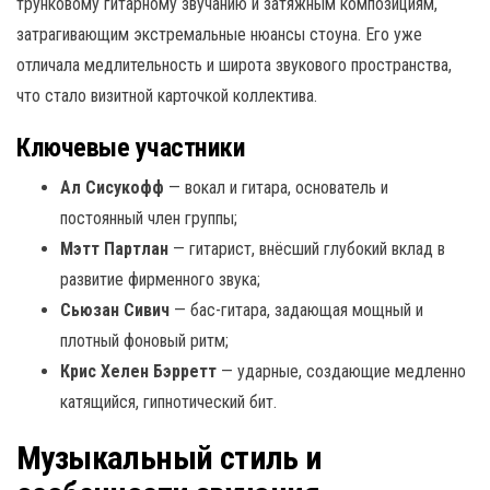
трунковому гитарному звучанию и затяжным композициям,
затрагивающим экстремальные нюансы стоуна. Его уже
отличала медлительность и широта звукового пространства,
что стало визитной карточкой коллектива.
Ключевые участники
Ал Сисукофф
— вокал и гитара, основатель и
постоянный член группы;
Мэтт Партлан
— гитарист, внёсший глубокий вклад в
развитие фирменного звука;
Сьюзан Сивич
— бас-гитара, задающая мощный и
плотный фоновый ритм;
Крис Хелен Бэрретт
— ударные, создающие медленно
катящийся, гипнотический бит.
Музыкальный стиль и