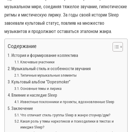
н
музыкальном мире, соединяя тяжелое звучание, гипнотические
а
ритмы и мистическую лирику. За годы своей истории Sleep
в
завоевали культовый статус, повлияв на множество
и
музыкантов и продолжают оставаться эталоном жанра.
г
а
Содержание
ц
История и формирование коллектива
и
Ключевые участники
ю
Музыкальный стиль и особенности звучания
Типичные музыкальные элементы
Культовый альбом “Dopesmoker”
Основные темы и лирика
Влияние и наследие Sleep
Известные поклонники и проекты, вдохновленные Sleep
Заключение
Что отличает стиль группы Sleep в жанре стоунер/дум?
Какая роль у темы наркотиков и психоделики в текстах и
имидже Sleep?