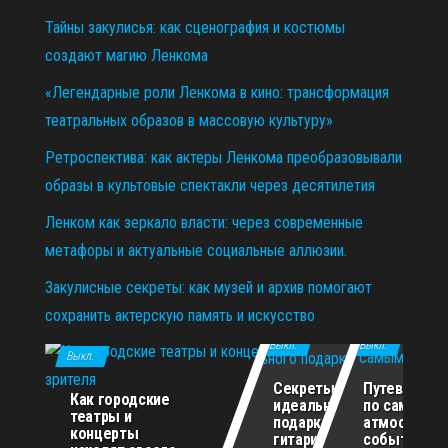
Тайны закулисья: как сценография и костюмы
создают магию Ленкома
«Легендарные роли Ленкома в кино: трансформация
театральных образов в массовую культуру»
Ретроспектива: как актеры Ленкома преобразовывали
образы в культовые спектакли через десятилетия
Ленком как зеркало власти: через современные
метафоры и актуальные социальные аллюзии.
Закулисные секреты: как музей и архив помогают
сохранить актерскую память и искусство
11.12.2025
29.10.2025
02.07.2026
Выкл.
Выкл.
Выкл.
Секреты
Путеводите
Как городские
идеального
по самым
театры и
подарка для
атмосферн
концерты
гитариста
событиям г