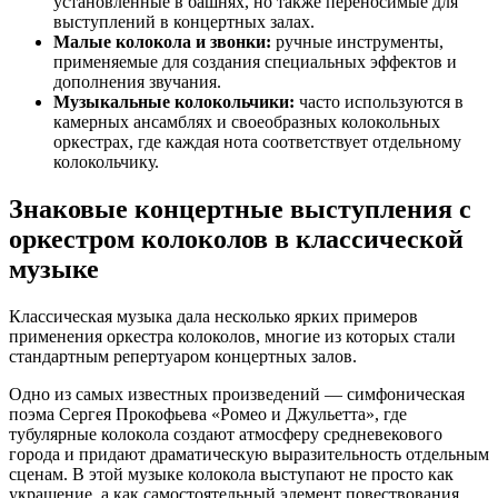
установленные в башнях, но также переносимые для
выступлений в концертных залах.
Малые колокола и звонки:
ручные инструменты,
применяемые для создания специальных эффектов и
дополнения звучания.
Музыкальные колокольчики:
часто используются в
камерных ансамблях и своеобразных колокольных
оркестрах, где каждая нота соответствует отдельному
колокольчику.
Знаковые концертные выступления с
оркестром колоколов в классической
музыке
Классическая музыка дала несколько ярких примеров
применения оркестра колоколов, многие из которых стали
стандартным репертуаром концертных залов.
Одно из самых известных произведений — симфоническая
поэма Сергея Прокофьева «Ромео и Джульетта», где
тубулярные колокола создают атмосферу средневекового
города и придают драматическую выразительность отдельным
сценам. В этой музыке колокола выступают не просто как
украшение, а как самостоятельный элемент повествования.