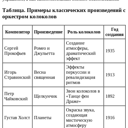
Таблица. Примеры классических произведений с
оркестром колоколов
Год
Композитор
Произведение
Роль колоколов
создания
Создание
Сергей
Ромео и
атмосферы,
1935
Прокофьев
Джульетта
драматический
эффект
Эффекты
Игорь
Весна
перкуссии и
1913
Стравинский
священная
ревалидизация
ритмов
Звон колоколов в
Петр
Щелкунчик
«Танце феи
1892
Чайковский
Драже»
Окраска звука,
создающая
Густав Холст
Планеты
1916
мистическую
атмосферу