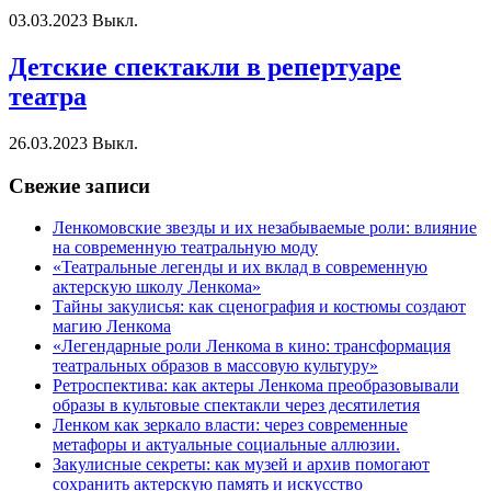
03.03.2023
Выкл.
Детские спектакли в репертуаре
театра
26.03.2023
Выкл.
Свежие записи
Ленкомовские звезды и их незабываемые роли: влияние
на современную театральную моду
«Театральные легенды и их вклад в современную
актерскую школу Ленкома»
Тайны закулисья: как сценография и костюмы создают
магию Ленкома
«Легендарные роли Ленкома в кино: трансформация
театральных образов в массовую культуру»
Ретроспектива: как актеры Ленкома преобразовывали
образы в культовые спектакли через десятилетия
Ленком как зеркало власти: через современные
метафоры и актуальные социальные аллюзии.
Закулисные секреты: как музей и архив помогают
сохранить актерскую память и искусство