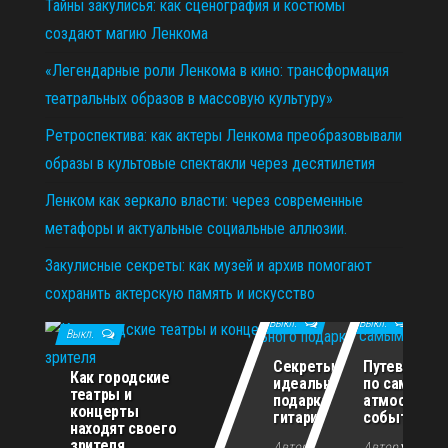
Тайны закулисья: как сценография и костюмы
создают магию Ленкома
«Легендарные роли Ленкома в кино: трансформация
театральных образов в массовую культуру»
Ретроспектива: как актеры Ленкома преобразовывали
образы в культовые спектакли через десятилетия
Ленком как зеркало власти: через современные
метафоры и актуальные социальные аллюзии.
Закулисные секреты: как музей и архив помогают
сохранить актерскую память и искусство
11.12.2025
29.10.2025
02.07.2026
Выкл.
Выкл.
Выкл.
Секреты
Путеводите
Как городские
идеального
по самым
театры и
подарка для
атмосферн
концерты
гитариста
событиям г
находят своего
зрителя
Автор
Автор