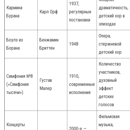
1937,
Кармина
драматичность,
Карл Орф
регулярные
Бурана
детский хор в
постановки
эпизодах
Опера,
Боулз из
Бенжамин
1948
стержневой
Борана
Бриттен
детский хор
Количество
участников,
Симфония №8
1910,
Густав
духовный
(«Симфония
современные
Малер
эффект
тысячи»)
исполнения
детских
голосов
Фильмовая
Концерты
музыка,
2000-е —