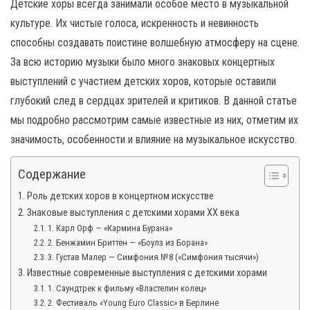
н
Детские хоры всегда занимали особое место в музыкальной
а
культуре. Их чистые голоса, искренность и невинность
в
способны создавать поистине волшебную атмосферу на сцене.
и
За всю историю музыки было много знаковых концертных
г
выступлений с участием детских хоров, которые оставили
а
глубокий след в сердцах зрителей и критиков. В данной статье
ц
мы подробно рассмотрим самые известные из них, отметим их
и
значимость, особенности и влияние на музыкальное искусство.
ю
Содержание
Роль детских хоров в концертном искусстве
Знаковые выступления с детскими хорами XX века
1. Карл Орф — «Кармина Бурана»
2. Бенжамин Бриттен — «Боулз из Борана»
3. Густав Малер — Симфония №8 («Симфония тысячи»)
Известные современные выступления с детскими хорами
1. Саундтрек к фильму «Властелин колец»
2. Фестиваль «Young Euro Classic» в Берлине