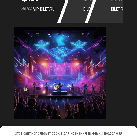
VIP-
VIP-
Автор
VIP-BILET.RU
BILET.RU
BILET.RU
Этот сайт использует cookie для хранения данных. Продолжая
Сайт работает на
WordPress
|
Тема:
Envo Magazine