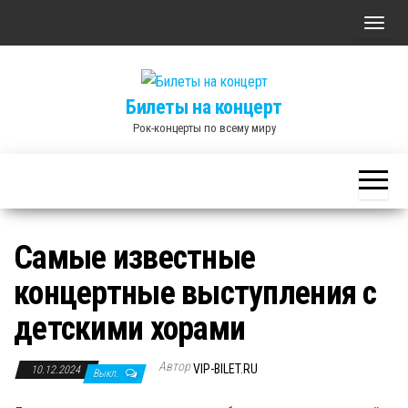
Skip
П
to
о
the
к
content
Билеты на концерт
а
Рок-концерты по всему миру
з
а
т
ь
/
Самые известные
С
концертные выступления с
к
р
детскими хорами
ы
т
Автор
VIP-BILET.RU
10.12.2024
Выкл.
ь