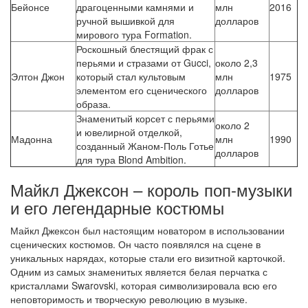
Бейонсе
драгоценными камнями и
млн
2016
ручной вышивкой для
долларов
мирового тура Formation.
Роскошный блестящий фрак с
перьями и стразами от Gucci,
около 2,3
Элтон Джон
который стал культовым
млн
1975
элементом его сценического
долларов
образа.
Знаменитый корсет с перьями
около 2
и ювелирной отделкой,
Мадонна
млн
1990
созданный Жаном-Поль Готье
долларов
для тура Blond Ambition.
Майкл Джексон – король поп-музыки
и его легендарные костюмы
Майкл Джексон был настоящим новатором в использовании
сценических костюмов. Он часто появлялся на сцене в
уникальных нарядах, которые стали его визитной карточкой.
Одним из самых знаменитых является белая перчатка с
кристаллами Swarovski, которая символизировала всю его
неповторимость и творческую революцию в музыке.