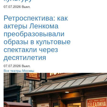
07.07.2026
Выкл.
Ретроспектива: как
актеры Ленкома
преобразовывали
образы в культовые
спектакли через
десятилетия
07.07.2026
Выкл.
Все театры Москвы