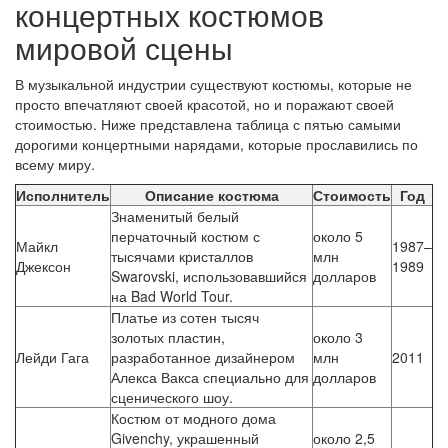
концертных костюмов
мировой сцены
В музыкальной индустрии существуют костюмы, которые не
просто впечатляют своей красотой, но и поражают своей
стоимостью. Ниже представлена таблица с пятью самыми
дорогими концертными нарядами, которые прославились по
всему миру.
Исполнитель
Описание костюма
Стоимость
Год
Знаменитый белый
перчаточный костюм с
около 5
Майкл
1987–
тысячами кристаллов
млн
Джексон
1989
Swarovski, использовавшийся
долларов
на Bad World Tour.
Платье из сотен тысяч
золотых пластин,
около 3
Лейди Гага
разработанное дизайнером
млн
2011
Алекса Вакса специально для
долларов
сценического шоу.
Костюм от модного дома
Givenchy, украшенный
около 2,5