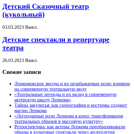
Детский Сказочный театр
(кукольный)
03.03.2023
Выкл.
Детские спектакли в репертуаре
театра
26.03.2023
Выкл.
Свежие записи
Ленкомовские звезды и их незабываемые роли: влияние
на современную театральную моду
«Театральные легенды и их вклад в современную
актерскую школу Ленкома»
Тайны закулисья: как сценография и костюмы создают
магию Ленкома
«Легендарные роли Ленкома в кино: трансформация
театральных образов в массовую культуру»
Ретроспектива: как актеры Ленкома преобразовывали
образы в культовые спектакли через десятилетия