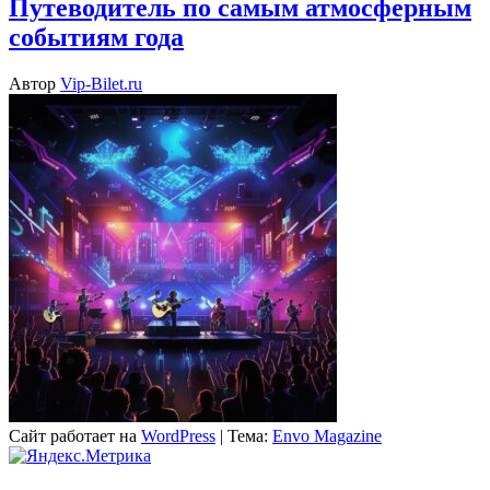
Путеводитель по самым атмосферным
событиям года
Автор
Vip-Bilet.ru
Сайт работает на
WordPress
|
Тема:
Envo Magazine