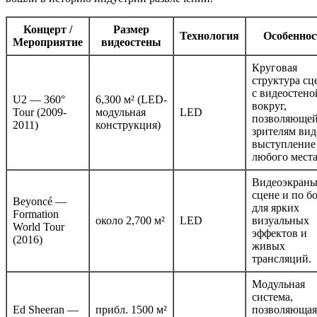
Концерт /
Размер
Технология
Особеннос
Мероприятие
видеостены
Круговая
структура сц
с видеостено
U2 — 360°
6,300 м² (LED-
вокруг,
Tour (2009-
модульная
LED
позволяюще
2011)
конструкция)
зрителям вид
выступление
любого места
Видеоэкраны
сцене и по б
Beyoncé —
для ярких
Formation
около 2,700 м²
LED
визуальных
World Tour
эффектов и
(2016)
живых
трансляций.
Модульная
система,
Ed Sheeran —
прибл. 1500 м²
позволяющая