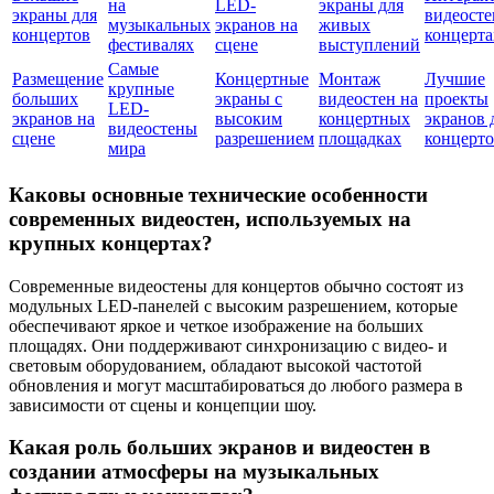
на
LED-
экраны для
экраны для
видеосте
музыкальных
экранов на
живых
концертов
концерта
фестивалях
сцене
выступлений
Самые
Размещение
Концертные
Монтаж
Лучшие
крупные
больших
экраны с
видеостен на
проекты
LED-
экранов на
высоким
концертных
экранов 
видеостены
сцене
разрешением
площадках
концерт
мира
Каковы основные технические особенности
современных видеостен, используемых на
крупных концертах?
Современные видеостены для концертов обычно состоят из
модульных LED-панелей с высоким разрешением, которые
обеспечивают яркое и четкое изображение на больших
площадях. Они поддерживают синхронизацию с видео- и
световым оборудованием, обладают высокой частотой
обновления и могут масштабироваться до любого размера в
зависимости от сцены и концепции шоу.
Какая роль больших экранов и видеостен в
создании атмосферы на музыкальных