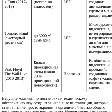
÷ Tour (2017-
(несколько
LED
создавать
2019)
видеостен)
динамичные
сцены и меня
размер экран
Многоуровн
видеостены,
Tomorrowland
интегрирова
до 3000 м²
(ежегодный
LED
в сценическ
суммарно
фестиваль)
дизайн для
максимально
иммерсивнос
Комбинация
Большая
видеостен и
проекционная
Pink Floyd —
проекций,
стена (около
The Wall Live
Проекция
создающая
70 м²
(2010-2013)
эффект «жив
проекционной
картина» на
поверхности)
сцене.
Ведущие команды по постановке и техническому
обеспечению шоу создают уникальные инсталляции, которые
становятся не просто экраном, а органичной частью общего
художественного замысла концерта. Использование видеостен