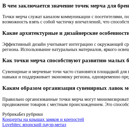
В чем заключается значение точек мерча для бр
Точки мерча служат каналом коммуникации с посетителями, п
возможность взять с собой частичку впечатлений, что способс
Какие архитектурные и дизайнерские особенност
Эффективный дизайн учитывает интеграцию с окружающей сред
региона. Использование натуральных материалов, яркого осве
Как точки мерча способствуют развитию малых би
Сувенирные и мерчевые точи часто становятся площадкой для 
навыки и поддерживает экономику региона, одновременно пре
Каким образом организация сувенирных лавок мо
Правильно организованные точки мерча могут минимизировать 
продвижение товаров с местным происхождением. Это способс
Рубрика
Без рубрики
Концерты на крышах замков и крепостей
Lovebites: японский пауэр-метал