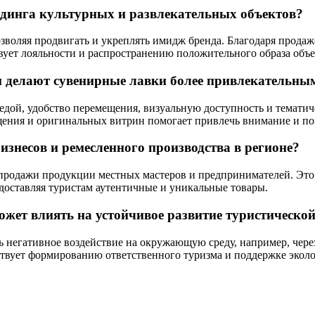
ендинга культурных и развлекательных объектов?
озволяя продвигать и укреплять имидж бренда. Благодаря прод
твует лояльности и распространению положительного образа объе
и делают сувенирные лавки более привлекательны
ой, удобство перемещения, визуальную доступность и тематич
щения и оригинальных витрин помогает привлечь внимание и по
знесов и ремесленного производства в регионе?
продажи продукции местных мастеров и предпринимателей. Это 
доставляя туристам аутентичные и уникальные товары.
жет влиять на устойчивое развитие туристическ
негативное воздействие на окружающую среду, например, через
твует формированию ответственного туризма и поддержке эколо