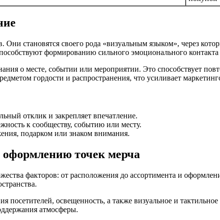
ние
. Они становятся своего рода «визуальным языком», через кото
способствуют формированию сильного эмоционального контакта 
ания о месте, событии или мероприятии. Это способствует по
предметом гордости и распространения, что усиливает маркетинг
ьный отклик и закрепляет впечатление.
жность к сообществу, событию или месту.
ения, подарком или знаком внимания.
и оформлению точек мерча
жества факторов: от расположения до ассортимента и оформления
странства.
я посетителей, освещенность, а также визуальное и тактильное
оддержания атмосферы.