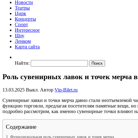
Новости
Театры
Цирк
Концерты
Спорт
Интересное
Шоу
Ленком
Карта сайта
Найти:
Роль сувенирных лавок и точек мерча 
13.03.2025
Выкл.
Автор
Vip-Bilet.ru
Сувенирные лавки и точки мерча давно стали неотъемлемой ча
функцию торговли, предлагая посетителям памятные вещи, но 
подробно рассмотрим, как именно сувенирные точки влияют на
Содержание
Функциональная роль сувенирных лавок и точек мерча