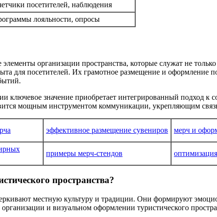
етчики посетителей, наблюдения
ограммы лояльности, опросы
лементы организации пространства, которые служат не только 
ыта для посетителей. Их грамотное размещение и оформление п
бытий.
ии ключевое значение приобретает интегрированный подход к 
овится мощным инструментом коммуникации, укрепляющим связь
ерча
эффективное размещение сувениров
мерч и офор
нирных
примеры мерч-стендов
оптимизация
истического пространства?
еркивают местную культуру и традиции. Они формируют эмоцио
 организации и визуальном оформлении туристического простра