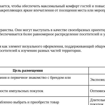
ется, чтобы обеспечить максимальный комфорт гостей и повыси
акрепляющих яркие впечатления от посещения места или мероп
анства. Они могут выступать в качестве своеобразных ориентир
обеспечивается более равномерное распределение посетителей и
ся как элемент визуального оформления, поддерживающий общую
сетителей к изучению разных частей территории.
Цель размещения
ния и первичное знакомство с брендом или
Экспозиц
ности импульсных покупок
Оптимиза
Длительн
абленно выбрать и приобрести товар
покупок