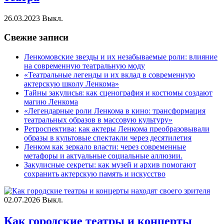
26.03.2023
Выкл.
Свежие записи
Ленкомовские звезды и их незабываемые роли: влияние
на современную театральную моду
«Театральные легенды и их вклад в современную
актерскую школу Ленкома»
Тайны закулисья: как сценография и костюмы создают
магию Ленкома
«Легендарные роли Ленкома в кино: трансформация
театральных образов в массовую культуру»
Ретроспектива: как актеры Ленкома преобразовывали
образы в культовые спектакли через десятилетия
Ленком как зеркало власти: через современные
метафоры и актуальные социальные аллюзии.
Закулисные секреты: как музей и архив помогают
сохранить актерскую память и искусство
02.07.2026
Выкл.
Как городские театры и концерты