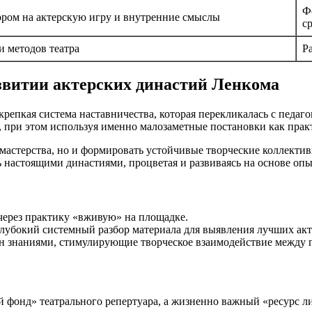
Ф
ором на актерскую игру и внутренние смыслы
с
 методов театра
Р
азвитии актерских династий Ленкома
репкая система наставничества, которая перекликалась с педа
, при этом используя именно малозаметные постановки как прак
 мастерства, но и формировать устойчивые творческие коллекти
ь настоящими династиями, процветая и развиваясь на основе оп
через практику «вживую» на площадке.
лубокий системный разбор материала для выявления лучших ак
н знаниями, стимулирующие творческое взаимодействие между 
й фонд» театрального репертуара, а жизненно важный «ресурс л