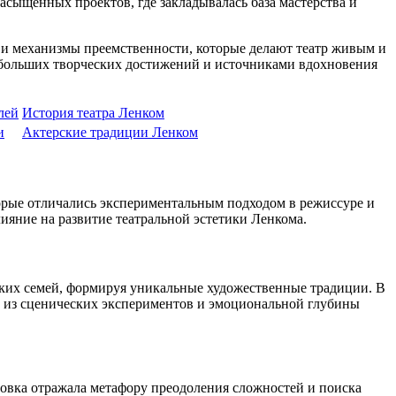
сыщенных проектов, где закладывалась база мастерства и
о и механизмы преемственности, которые делают театр живым и
 больших творческих достижений и источниками вдохновения
лей
История театра Ленком
и
Актерские традиции Ленком
оторые отличались экспериментальным подходом в режиссуре и
ияние на развитие театральной эстетики Ленкома.
рских семей, формируя уникальные художественные традиции. В
ие из сценических экспериментов и эмоциональной глубины
новка отражала метафору преодоления сложностей и поиска