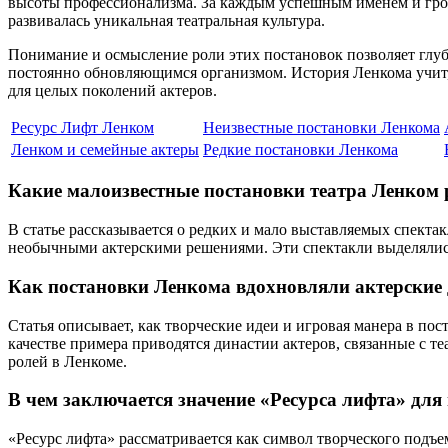
высоты профессионализма. За каждым успешным именем и громк
развивалась уникальная театральная культура.
Понимание и осмысление роли этих постановок позволяет глуб
постоянно обновляющимся организмом. История Ленкома учит,
для целых поколений актеров.
Ресурс Лифт Ленком
Неизвестные постановки Ленкома
Ленком и семейные актеры
Редкие постановки Ленкома
Какие малоизвестные постановки театра Ленком 
В статье рассказывается о редких и мало выставляемых спекта
необычными актерскими решениями. Эти спектакли выделялись 
Как постановки Ленкома вдохновляли актерские 
Статья описывает, как творческие идеи и игровая манера в по
качестве примера приводятся династии актеров, связанные с 
ролей в Ленкоме.
В чем заключается значение «Ресурса лифта» для
«Ресурс лифта» рассматривается как символ творческого подъе