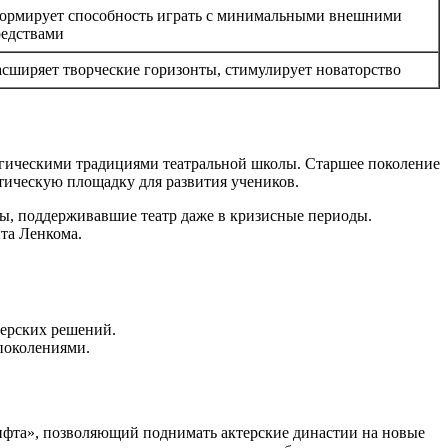
ормирует способность играть с минимальными внешними
редствами
асширяет творческие горизонты, стимулирует новаторство
гогическими традициями театральной школы. Старшее поколение
тическую площадку для развития учеников.
вы, поддерживавшие театр даже в кризисные периоды.
ыта Ленкома.
терских решений.
поколениями.
ифта», позволяющий поднимать актерские династии на новые