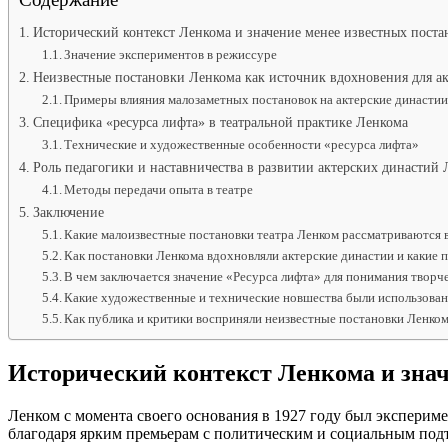
Исторический контекст Ленкома и значение менее известных поста
Значение экспериментов в режиссуре
Неизвестные постановки Ленкома как источник вдохновения для а
Примеры влияния малозаметных постановок на актерские династи
Специфика «ресурса лифта» в театральной практике Ленкома
Технические и художественные особенности «ресурса лифта»
Роль педагогики и наставничества в развитии актерских династий
Методы передачи опыта в театре
Заключение
Какие малоизвестные постановки театра Ленком рассматриваются в
Как постановки Ленкома вдохновляли актерские династии и какие 
В чем заключается значение «Ресурса лифта» для понимания творч
Какие художественные и технические новшества были использован
Как публика и критики восприняли неизвестные постановки Ленкома
Исторический контекст Ленкома и знач
Ленком с момента своего основания в 1927 году был экспериме
благодаря ярким премьерам с политическим и социальным под