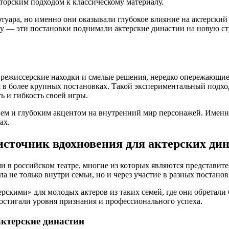
торским подходом к классическому материалу.
туара, но именно они оказывали глубокое влияние на актерский
 — эти постановки поднимали актерские династии на новую сту
на режиссерские находки и смелые решения, нередко опережающие
 в более крупных постановках. Такой экспериментальный подход
ь и гибкость своей игры.
м и глубоким акцентом на внутренний мир персонажей. Именно
ах.
сточник вдохновения для актерских ди
в российском театре, многие из которых являются представите
 не только внутри семьи, но и через участие в разных постанов
рскими» для молодых актеров из таких семей, где они обретал
достигали уровня признания и профессионального успеха.
ктерские династии