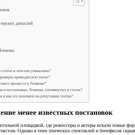
новок
ктерских династий
и
 Ленкома
 статье и чем они уникальны?
примеры приводятся в статье?
еского процесса в Ленкоме?
ы в постановках Ленкома, упомянутых в статье?
 и как это повлияло на репутацию театра?
ение менее известных постановок
нтальной площадкой, где режиссеры и актеры искали новые форм
текстом. Однако в тени эпических спектаклей и бенефисов скр