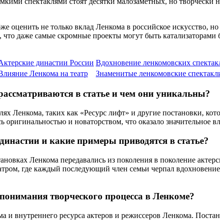
ими спектаклями стоят десятки малозаметных, но творчески на
же оценить не только вклад Ленкома в российское искусство, н
 что даже самые скромные проекты могут быть катализаторами
Актерские династии России
Вдохновение ленкомовских спектак
Влияние Ленкома на театр
Знаменитые ленкомовские спектакл
рассматриваются в статье и чем они уникальны?
клях Ленкома, таких как «Ресурс лифт» и другие постановки, к
оригинальностью и новаторством, что оказало значительное вл
династии и какие примеры приводятся в статье?
становках Ленкома передавались из поколения в поколение акте
театром, где каждый последующий член семьи черпал вдохновен
 понимания творческого процесса в Ленкоме?
ма и внутреннего ресурса актеров и режиссеров Ленкома. Поста