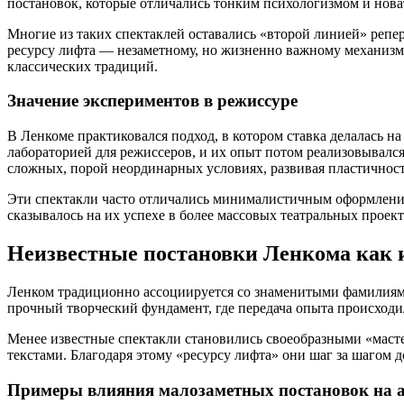
постановок, которые отличались тонким психологизмом и нова
Многие из таких спектаклей оставались «второй линией» репер
ресурсу лифта — незаметному, но жизненно важному механизму
классических традиций.
Значение экспериментов в режиссуре
В Ленкоме практиковался подход, в котором ставка делалась 
лабораторией для режиссеров, и их опыт потом реализовывался
сложных, порой неординарных условиях, развивая пластичност
Эти спектакли часто отличались минималистичным оформление
сказывалось на их успехе в более массовых театральных проект
Неизвестные постановки Ленкома как и
Ленком традиционно ассоциируется со знаменитыми фамилиями 
прочный творческий фундамент, где передача опыта происходила
Менее известные спектакли становились своеобразными «масте
текстами. Благодаря этому «ресурсу лифта» они шаг за шагом 
Примеры влияния малозаметных постановок на а