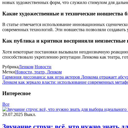
новых художественных форм, что служило стимулом для дальне
Какие художественные и технические новшества 
В статье отмечается использование инновационных сценически
современных технологий. Эти новшества позволяли создавать 
Как публика и критики восприняли неизвестные 
Хотя некоторые постановки вызывали неоднозначную реакцию и
способствовало укреплению репутации Ленкома как театра, г
Рубрика
Ленком
Новости
Метки
Новости, театр, Ленком
Гармония диссонанса: как игра актеров Ленкома отражает абсу
Ленком как зеркало власти: использование современных метафо
Интересное
Все
29.07.2025
Выкл.
Звучание струн: всё, что нужно знать 