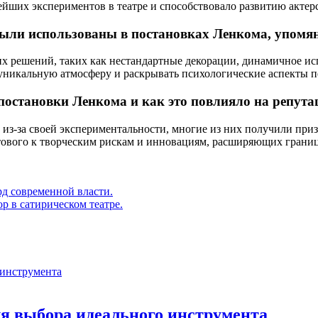
йших экспериментов в театре и способствовало развитию актерс
были использованы в постановках Ленкома, упомян
х решений, таких как нестандартные декорации, динамичное исп
уникальную атмосферу и раскрывать психологические аспекты п
постановки Ленкома и как это повлияло на репута
з-за своей экспериментальности, многие из них получили приз
отового к творческим рискам и инновациям, расширяющих грани
рд современной власти.
р в сатирическом театре.
для выбора идеального инструмента