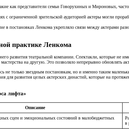
кие как представители семьи Говорухиных и Мироновых, часто 
ях с ограниченной зрительской аудиторией актеры могли прора
ие в постановках Ленкома укрепляло связи между актерами разн
ьной практике Ленкома
его развития театральной компании. Спектакли, которые не им
 мастерства на другую. Это позволяло непрерывно обновлять ак
сь не только звездным постановкам, но и именно таким маленьк
вия для развития целых актерских династий, которые на протяж
рса лифта»
Описание
жных сцен и эмоциональных состояний в малобюджетных
Р
в