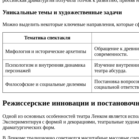
российская драматургия получила толчок к развитию, приняв
Уникальные темы и художественные задачи
Можно выделить некоторые ключевые направления, которые сф
Тематика спектакля
Обращение к древни
Мифология и исторические архетипы
современности.
Психологизм и внутренняя динамика
Изучение внутренни
персонажей
театра абсурда.
Постановка вопросов
Философские и социальные дилеммы
социальной ответств
Режиссерские инновации и постаново
Одной из основных особенностей театра Ленком является испо
Экспериментируя с формой и декорациями, театральные художн
драматургических форм.
В Ленкоме традиционно сочетаются масштабные массовые сцены