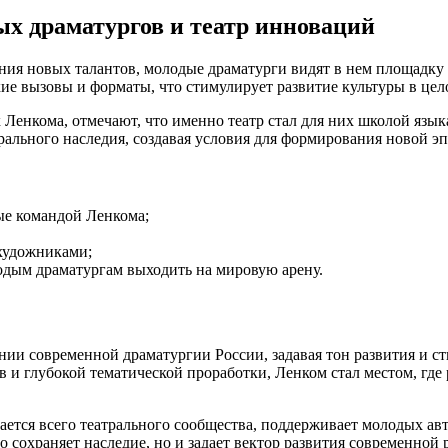
х драматургов и театр инноваций
ния новых талантов, молодые драматурги видят в нем площадку 
ие вызовы и форматы, что стимулирует развитие культуры в цел
Ленкома, отмечают, что именно театр стал для них школой язык
льного наследия, создавая условия для формирования новой эп
ые командой Ленкома;
художниками;
лодым драматургам выходить на мировую арену.
ии современной драматургии России, задавая тон развития и с
в и глубокой тематической проработки, Ленком стал местом, гд
ается всего театрального сообщества, поддерживает молодых ав
о сохраняет наследие, но и задает вектор развития современной 