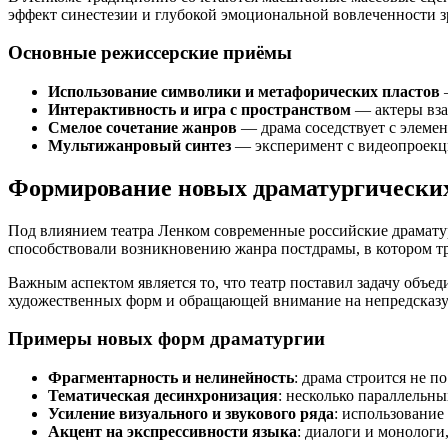
эффект синестезии и глубокой эмоциональной вовлеченности з
Основные режиссерские приёмы
Использование символики и метафорических пластов
Интерактивность и игра с пространством
— актеры вза
Смелое сочетание жанров
— драма соседствует с элемен
Мультижанровый синтез
— эксперимент с видеопроекци
Формирование новых драматургически
Под влиянием театра Ленком современные российские драматур
способствовали возникновению жанра постдрамы, в котором тр
Важным аспектом является то, что театр поставил задачу объе
художественных форм и обращающей внимание на непредсказуе
Примеры новых форм драматургии
Фрагментарность и нелинейность
: драма строится не по
Тематическая десинхронизация
: несколько параллельн
Усиление визуального и звукового ряда
: использование
Акцент на экспрессивности языка
: диалоги и монологи