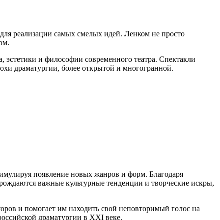
для реализации самых смелых идей. Ленком не просто
ом.
а, эстетики и философии современного театра. Спектакли
охи драматургии, более открытой и многогранной.
тимулируя появление новых жанров и форм. Благодаря
е рождаются важные культурные тенденции и творческие искры,
торов и помогает им находить свой неповторимый голос на
российской драматургии в XXI веке.