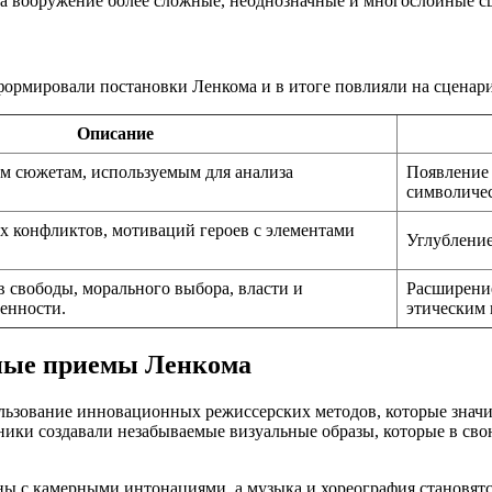
 на вооружение более сложные, неоднозначные и многослойные с
ормировали постановки Ленкома и в итоге повлияли на сценари
Описание
м сюжетам, используемым для анализа
Появление 
символичес
х конфликтов, мотиваций героев с элементами
Углубление
 свободы, морального выбора, власти и
Расширение
енности.
этическим 
чные приемы Ленкома
льзование инновационных режиссерских методов, которые значи
ики создавали незабываемые визуальные образы, которые в сво
 с камерными интонациями, а музыка и хореография становятся