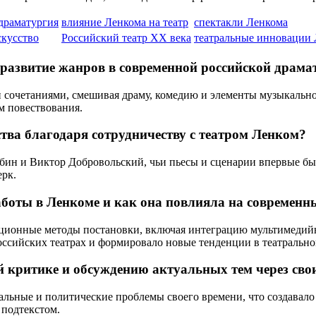
драматургия
влияние Ленкома на театр
спектакли Ленкома
скусство
Российский театр XX века
театральные инновации
развитие жанров в современной российской драма
сочетаниями, смешивая драму, комедию и элементы музыкальног
м повествования.
тва благодаря сотрудничеству с театром Ленком?
ибин и Виктор Добровольский, чьи пьесы и сценарии впервые бы
ерк.
аботы в Ленкоме и как она повлияла на современ
ационные методы постановки, включая интеграцию мультимедийн
оссийских театрах и формировало новые тенденции в театрально
 критике и обсуждению актуальных тем через сво
льные и политические проблемы своего времени, что создавало
 подтекстом.