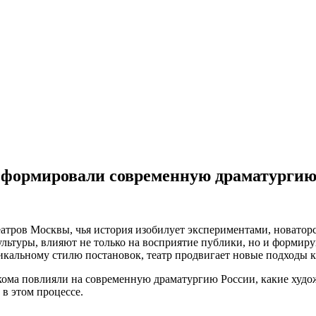
а формировали современную драматургию
тров Москвы, чья история изобилует экспериментами, новаторс
ультуры, влияют не только на восприятие публики, но и формир
икальному стилю постановок, театр продвигает новые подходы 
нкома повлияли на современную драматургию России, какие худ
в этом процессе.