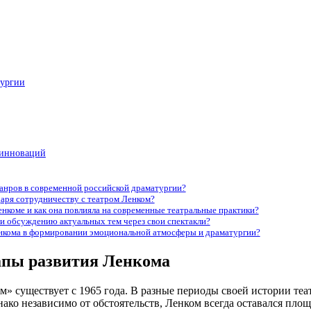
тургии
 инноваций
жанров в современной российской драматургии?
даря сотрудничеству с театром Ленком?
нкоме и как она повлияла на современные театральные практики?
и обсуждению актуальных тем через свои спектакли?
енкома в формировании эмоциональной атмосферы и драматургии?
апы развития Ленкома
м» существует с 1965 года. В разные периоды своей истории теа
ако независимо от обстоятельств, Ленком всегда оставался пло