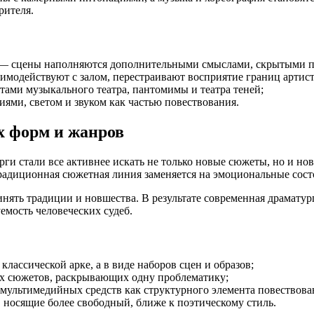
рителя.
— сцены наполняются дополнительными смыслами, скрытыми п
имодействуют с залом, перестраивают восприятие границ артист
тами музыкального театра, пантомимы и театра теней;
ями, светом и звуком как частью повествования.
х форм и жанров
ги стали все активнее искать не только новые сюжеты, но и н
адиционная сюжетная линия заменяется на эмоциональные состо
динять традиции и новшества. В результате современная драмату
мость человеческих судеб.
 классической арке, а в виде наборов сцен и образов;
ых сюжетов, раскрывающих одну проблематику;
 мультимедийных средств как структурного элемента повествова
, носящие более свободный, ближе к поэтическому стиль.