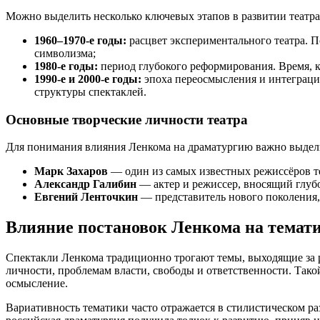
Можно выделить несколько ключевых этапов в развитии театра
1960–1970-е годы:
расцвет экспериментального театра. П
символизма;
1980-е годы:
период глубокого реформирования. Время, 
1990-е и 2000-е годы:
эпоха переосмысления и интеграции
структуры спектаклей.
Основные творческие личности театра
Для понимания влияния Ленкома на драматургию важно выдели
Марк Захаров
— один из самых известных режиссёров те
Александр Галибин
— актер и режиссер, вносящий глуб
Евгений Ленточкин
— представитель нового поколения,
Влияние постановок Ленкома на темат
Спектакли Ленкома традиционно трогают темы, выходящие за 
личности, проблемам власти, свободы и ответственности. Так
осмысление.
Вариативность тематики часто отражается в стилистическом ра