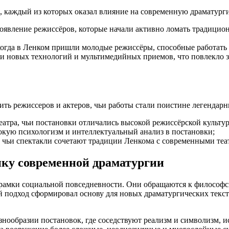
, каждый из которых оказал влияние на современную драматург
оявление режиссёров, которые начали активно ломать традицио
когда в Ленком пришли молодые режиссёры, способные работать
 новых технологий и мультимедийных приемов, что повлекло за
ть режиссеров и актеров, чьи работы стали поистине легендар
атра, чьи постановки отличались высокой режиссёрской культур
окую психологизм и интеллектуальный анализ в постановки;
 чьи спектакли сочетают традиции Ленкома с современными те
ику современной драматургии
рамки социальной повседневности. Они обращаются к философс
ой подход сформировал основу для новых драматургических текс
знообразии постановок, где соседствуют реализм и символизм, и