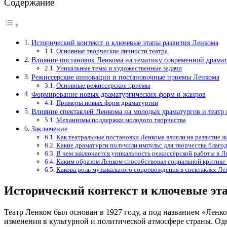
Содержание
Исторический контекст и ключевые этапы развития Ленкома
Основные творческие личности театра
Влияние постановок Ленкома на тематику современной драма
Уникальные темы и художественные задачи
Режиссерские инновации и постановочные приемы Ленкома
Основные режиссерские приёмы
Формирование новых драматургических форм и жанров
Примеры новых форм драматургии
Влияние спектаклей Ленкома на молодых драматургов и театр
Механизмы поддержки молодого творчества
Заключение
Как театральные постановки Ленкома влияли на развитие 
Какие драматурги получили импульс для творчества благо
В чем заключается уникальность режиссёрской работы в Ле
Каким образом Ленком способствовал социальной критике 
Какова роль музыкального сопровождения в спектаклях Л
Исторический контекст и ключевые эт
Театр Ленком был основан в 1927 году, а под названием «Ленко
изменения в культурной и политической атмосфере страны. Одн