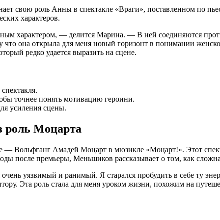
ает свою роль Анны в спектакле «Враги», поставленном по пьес
еских характеров.
м характером, — делится Марина. — В ней соединяются против
му что она открыла для меня новый горизонт в понимании женск
оторый редко удается выразить на сцене.
 спектакля.
тобы точнее понять мотивацию героини.
ля усиления сцены.
з роль Моцарта
 — Вольфганг Амадей Моцарт в мюзикле «Моцарт!». Этот спектак
годы после премьеры, Меньшиков рассказывает о том, как сложна
очень уязвимый и ранимый. Я старался пробудить в себе ту энер
тору. Эта роль стала для меня уроком жизни, похожим на путеш