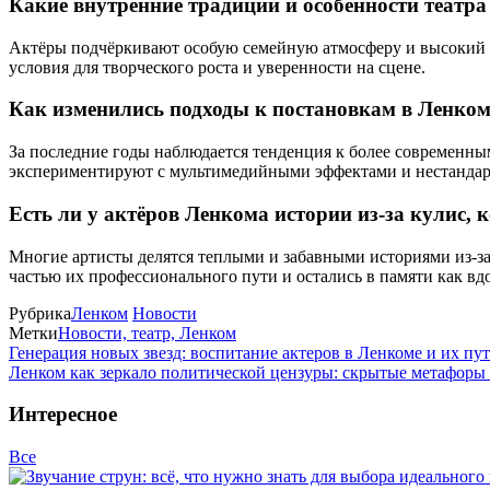
Какие внутренние традиции и особенности театр
Актёры подчёркивают особую семейную атмосферу и высокий ур
условия для творческого роста и уверенности на сцене.
Как изменились подходы к постановкам в Ленкоме
За последние годы наблюдается тенденция к более современным
экспериментируют с мультимедийными эффектами и нестанда
Есть ли у актёров Ленкома истории из-за кулис,
Многие артисты делятся теплыми и забавными историями из-за
частью их профессионального пути и остались в памяти как в
Рубрика
Ленком
Новости
Метки
Новости, театр, Ленком
Генерация новых звезд: воспитание актеров в Ленкоме и их пу
Ленком как зеркало политической цензуры: скрытые метафоры и
Интересное
Все