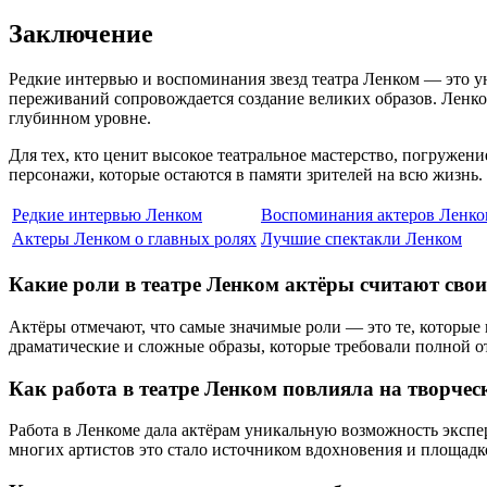
Заключение
Редкие интервью и воспоминания звезд театра Ленком — это ун
переживаний сопровождается создание великих образов. Ленком
глубинном уровне.
Для тех, кто ценит высокое театральное мастерство, погружен
персонажи, которые остаются в памяти зрителей на всю жизнь.
Редкие интервью Ленком
Воспоминания актеров Ленко
Актеры Ленком о главных ролях
Лучшие спектакли Ленком
Какие роли в театре Ленком актёры считают св
Актёры отмечают, что самые значимые роли — это те, которые
драматические и сложные образы, которые требовали полной от
Как работа в театре Ленком повлияла на творчес
Работа в Ленкоме дала актёрам уникальную возможность эксп
многих артистов это стало источником вдохновения и площадк