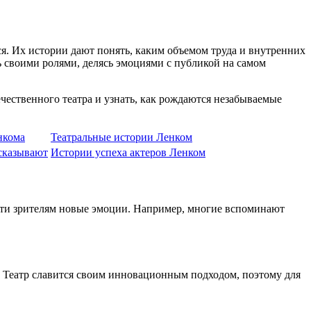
ся. Их истории дают понять, каким объемом труда и внутренних
ть своими ролями, делясь эмоциями с публикой на самом
чественного театра и узнать, как рождаются незабываемые
нкома
Театральные истории Ленком
ссказывают
Истории успеха актеров Ленком
ести зрителям новые эмоции. Например, многие вспоминают
 Театр славится своим инновационным подходом, поэтому для