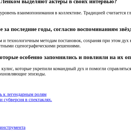
а Ленком выделяют актёры в своих интервью?
овень взаимопонимания в коллективе. Традицией считается глуб
 за последние годы, согласно воспоминаниям звёз
 и технологичным методам постановок, сохраняя при этом дух к
ртными сценографическими решениями.
 которые особенно запомнились и повлияли на их о
 кулис, которые укрепили командный дух и помогли справлятьс
дохновляющие эпизоды.
ть к легендарным ролям
 субверсия в спектаклях.