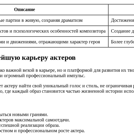
Описание
ые партии в живую, сохраняя драматизм
Достижени
ктов и психологических особенностей композитора
Создание д
ами и движениями, отражающими характер героя
Более глуб
ейшую карьеру актеров
ко важной вехой в карьере, но и платформой для развития их тв
ли огромный профессиональный импульс.
т актеру найти свой уникальный голос и стиль, не ограничивая
во, где каждый образ становится частью жизненной истории испо
рыться новыми гранями.
актеров максимальной самоотдачи.
успешной реализации образа.
стном и профессиональном росте актера.