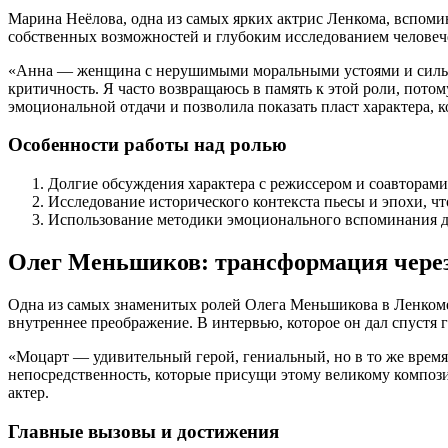
Марина Неёлова, одна из самых ярких актрис Ленкома, вспомин
собственных возможностей и глубоким исследованием человеч
«Анна — женщина с нерушимыми моральными устоями и сильны
критичность. Я часто возвращаюсь в память к этой роли, пото
эмоциональной отдачи и позволила показать пласт характера, к
Особенности работы над ролью
Долгие обсуждения характера с режиссером и соавторами
Исследование исторического контекста пьесы и эпохи, ч
Использование методики эмоционального вспоминания д
Олег Меньшиков: трансформация чере
Одна из самых знаменитых ролей Олега Меньшикова в Ленкоме
внутреннее преображение. В интервью, которое он дал спустя 
«Моцарт — удивительный герой, гениальный, но в то же время 
непосредственность, которые присущи этому великому компози
актер.
Главные вызовы и достижения