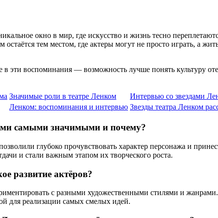
икальное окно в мир, где искусство и жизнь тесно переплетают
 остаётся тем местом, где актеры могут не просто играть, а жи
ие в эти воспоминания — возможность лучше понять культуру оте
ма
Значимые роли в театре Ленком
Интервью со звездами Ле
Ленком: воспоминания и интервью
Звезды театра Ленком ра
оими самыми значимыми и почему?
 позволили глубоко прочувствовать характер персонажа и прин
дачи и стали важным этапом их творческого роста.
кое развитие актёров?
ериментировать с разными художественными стилями и жанрами.
ой для реализации самых смелых идей.