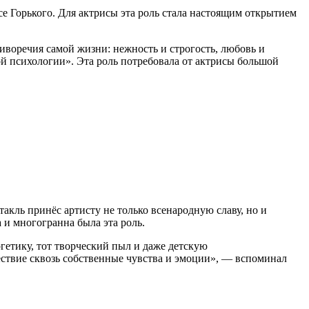
е Горького. Для актрисы эта роль стала настоящим открытием
оречия самой жизни: нежность и строгость, любовь и
ой психологии». Эта роль потребовала от актрисы большой
ль принёс артисту не только всенародную славу, но и
 и многогранна была эта роль.
гетику, тот творческий пыл и даже детскую
ествие сквозь собственные чувства и эмоции», — вспоминал