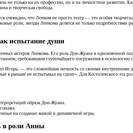
ияли не только на их профессию, но и на личностное развитие. 
ина и творческая свобода.
я очевидно, что Ленком не просто театр — это особая творческа
овые роли, звезды Ленкома делятся не только подробностями р
как испытание души
чных актеров Ленкома. Его роль Дон-Жуана в одноименной пост
пытанием, требовавшим глубочайшего погружения в психологию г
ал Игорь, — это сложнейшая личность со своими внутренними д
ые я раньше не испытывал на сцене». Для Костолевского эта рол
терпретаций образа Дон-Жуана.
рсонажа.
енные на создание живой и динамичной игры.
ь в роли Анны