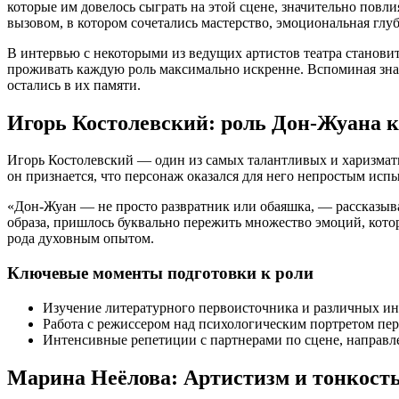
которые им довелось сыграть на этой сцене, значительно повл
вызовом, в котором сочетались мастерство, эмоциональная глуб
В интервью с некоторыми из ведущих артистов театра становитс
проживать каждую роль максимально искренне. Вспоминая знак
остались в их памяти.
Игорь Костолевский: роль Дон-Жуана 
Игорь Костолевский — один из самых талантливых и харизмати
он признается, что персонаж оказался для него непростым ис
«Дон-Жуан — не просто развратник или обаяшка, — рассказыв
образа, пришлось буквально пережить множество эмоций, котор
рода духовным опытом.
Ключевые моменты подготовки к роли
Изучение литературного первоисточника и различных ин
Работа с режиссером над психологическим портретом пе
Интенсивные репетиции с партнерами по сцене, направл
Марина Неёлова: Артистизм и тонкост