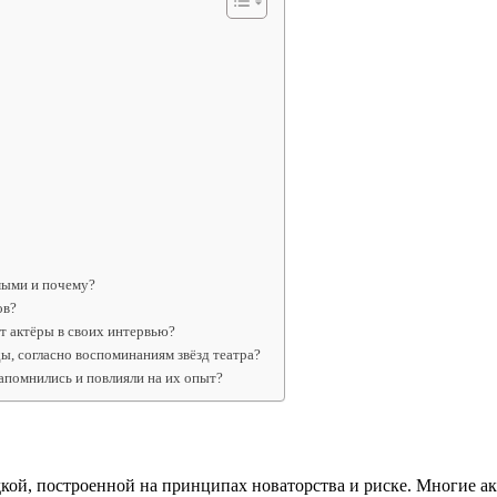
мыми и почему?
ов?
т актёры в своих интервью?
ы, согласно воспоминаниям звёзд театра?
запомнились и повлияли на их опыт?
ой, построенной на принципах новаторства и риске. Многие акт