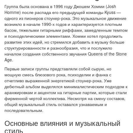
Группа была основана в 1996 году Джошем Хомми (Josh
Homme) после распада его предыдущей команды Kyuss —
одного из пионеров стоунер-рока. Это музыкальное движение
возникло в начале 1990-х годов и характеризуется плотным
басом, тяжелыми гитарными риффами, замедленным темпом
и психоделическими элементами. Хомми хотел продолжить
развитие этих идей, но стремился добавить в музыку больше
структурированности и разнообразия, что и послужило
началом создания собственного звучания Queens of the Stone
Age.
Первые записи группы представляли собой сырую, но
мощную смесь блюзового рока, психоделии и фанка с
отчетливо выраженной энергетикой стоунер-рока. Уже
дебютный альбом выделялся минималистическим подходом к
аранжировкам и акцентом на гитарные партии, которые стали
фирменной чертой коллектива. Несмотря на смену составов,
общий музыкальный стиль оставался узнаваемым и
последовательным.
Основные влияния и музыкальный
стиль