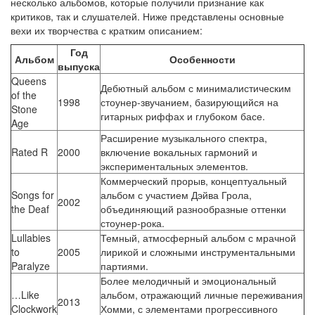
несколько альбомов, которые получили признание как
критиков, так и слушателей. Ниже представлены основные
вехи их творчества с кратким описанием:
Год
Альбом
Особенности
выпуска
Queens
Дебютный альбом с минималистическим
of the
1998
стоунер-звучанием, базирующийся на
Stone
гитарных риффах и глубоком басе.
Age
Расширение музыкального спектра,
Rated R
2000
включение вокальных гармоний и
экспериментальных элементов.
Коммерческий прорыв, концептуальный
Songs for
альбом с участием Дэйва Грола,
2002
the Deaf
объединяющий разнообразные оттенки
стоунер-рока.
Lullabies
Темный, атмосферный альбом с мрачной
to
2005
лирикой и сложными инструментальными
Paralyze
партиями.
Более мелодичный и эмоциональный
…Like
альбом, отражающий личные переживания
2013
Clockwork
Хомми, с элементами прогрессивного