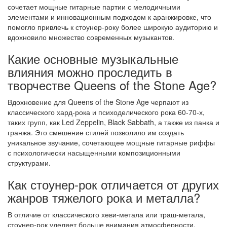
сочетает мощные гитарные партии с мелодичными
элементами и инновационным подходом к аранжировке, что
помогло привлечь к стоунер-року более широкую аудиторию и
вдохновило множество современных музыкантов.
Какие основные музыкальные
влияния можно проследить в
творчестве Queens of the Stone Age?
Вдохновение для Queens of the Stone Age черпают из
классического хард-рока и психоделического рока 60-70-х,
таких групп, как Led Zeppelin, Black Sabbath, а также из панка и
гранжа. Это смешение стилей позволило им создать
уникальное звучание, сочетающее мощные гитарные риффы
с психологически насыщенными композиционными
структурами.
Как стоунер-рок отличается от других
жанров тяжелого рока и металла?
В отличие от классического хеви-метала или траш-метала,
стоунер-рок уделяет больше внимания атмосферности,