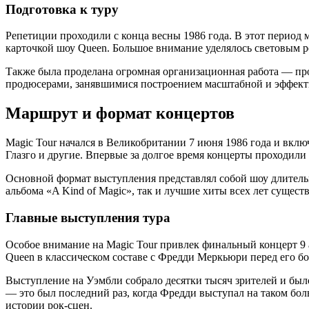
Подготовка к туру
Репетиции проходили с конца весны 1986 года. В этот период 
карточкой шоу Queen. Большое внимание уделялось световым р
Также была проделана огромная организационная работа — про
продюсерами, занявшимися построением масштабной и эффект
Маршрут и формат концертов
Magic Tour начался в Великобритании 7 июня 1986 года и вклю
Глазго и другие. Впервые за долгое время концерты проходили 
Основной формат выступления представлял собой шоу длительн
альбома «A Kind of Magic», так и лучшие хиты всех лет сущес
Главные выступления тура
Особое внимание на Magic Tour привлек финальный концерт 9 а
Queen в классическом составе с Фредди Меркьюри перед его бол
Выступление на Уэмбли собрало десятки тысяч зрителей и было
— это был последний раз, когда Фредди выступал на таком б
истории рок-сцен.