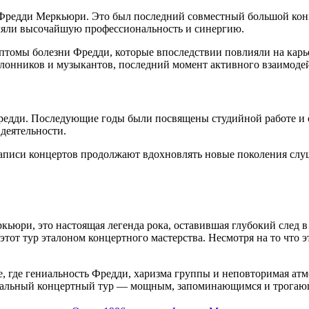
с Фредди Меркьюри. Это был последний совместный большой кон
ляли высочайшую профессиональность и синергию.
мптомы болезни Фредди, которые впоследствии повлияли на карь
клонников и музыкантов, последний момент активного взаимоде
Фредди. Последующие годы были посвящены студийной работе и
деятельности.
а записи концертов продолжают вдохновлять новые поколения слу
ркьюри, это настоящая легенда рока, оставившая глубокий след
тот тур эталоном концертного мастерства. Несмотря на то что э
, где гениальность Фредди, харизма группы и неповторимая атмо
 идеальный концертный тур — мощным, запоминающимся и трога