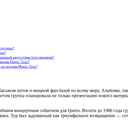
 группы?
our?
кальной индустрии того времени?
время Magic Tour?
 по итогам Magic Tour?
гажом хитов и мощной фан-базой по всему миру. Альбомы, такие 
 летом группа планировала не только презентацию нового матери
пнейшим концертным событием для Queen. Вплоть до 1986 года 
лики. Тур был задуманный как триумфальное возвращение — соч