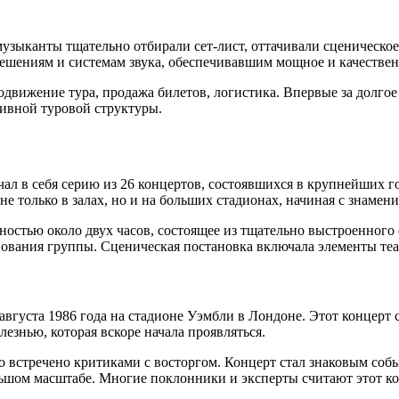
музыканты тщательно отбирали сет-лист, оттачивали сценическо
ешениям и системам звука, обеспечивавшим мощное и качествен
движение тура, продажа билетов, логистика. Впервые за долго
ивной туровой структуры.
чал в себя серию из 26 концертов, состоявшихся в крупнейших г
не только в залах, но и на больших стадионах, начиная с знамен
остью около двух часов, состоящее из тщательно выстроенного 
твования группы. Сценическая постановка включала элементы те
вгуста 1986 года на стадионе Уэмбли в Лондоне. Этот концерт 
езнью, которая вскоре начала проявляться.
 встречено критиками с восторгом. Концерт стал знаковым собы
ольшом масштабе. Многие поклонники и эксперты считают этот 