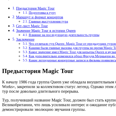
Предыстория Magic Tour
Подготовка к туру
Маршрут и формат концертов
Главные выступления тура
Сет-лист Magic Tour
Значение Magic Tour в истории Queen
Влияние на последующую деятельность группы
Заключение
Что отличало тур Queen: Magic Tour от предыдущих туров
Какими были главные вызовы для группы во время Magic T
Какое значение имел Magic Tour для карьеры Queen и музы
Как дополнительно изменился образ Фредди Меркьюри во 
Какие легендарные концертные записи и фильмы появились
Предыстория Magic Tour
К началу 1986 года группа Queen уже обладала внушительным ба
Works», закрепили за коллективом статус легенд. Однако этим
тур после довольно длительного перерыва.
Тур, получивший название Magic Tour, должен был стать кру
Великобритании, что лишь усиливало интерес и ожидание пуб
демонстрировали эволюцию звучания группы.