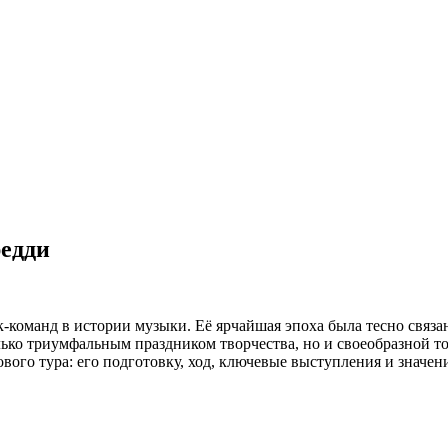
редди
-команд в истории музыки. Её ярчайшая эпоха была тесно связ
олько триумфальным праздником творчества, но и своеобразной т
вого тура: его подготовку, ход, ключевые выступления и значен