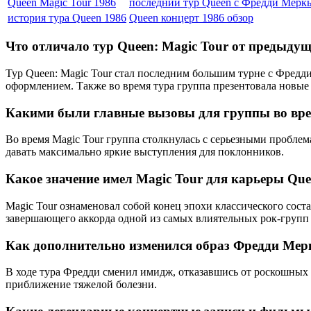
Queen Magic Tour 1986
последний тур Queen с Фредди Мерк
история тура Queen 1986
Queen концерт 1986 обзор
Что отличало тур Queen: Magic Tour от предыду
Тур Queen: Magic Tour стал последним большим турне с Фредд
оформлением. Также во время тура группа презентовала новые 
Какими были главные вызовы для группы во вре
Во время Magic Tour группа столкнулась с серьезными проблем
давать максимально яркие выступления для поклонников.
Какое значение имел Magic Tour для карьеры Qu
Magic Tour ознаменовал собой конец эпохи классического сос
завершающего аккорда одной из самых влиятельных рок-групп 
Как дополнительно изменился образ Фредди Мер
В ходе тура Фредди сменил имидж, отказавшись от роскошных 
приближение тяжелой болезни.