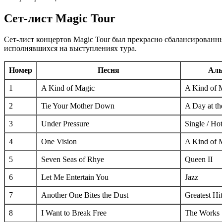
Сет-лист Magic Tour
Сет-лист концертов Magic Tour был прекрасно сбалансирован
исполнявшихся на выступлениях тура.
Номер
Песня
Аль
1
A Kind of Magic
A Kind of 
2
Tie Your Mother Down
A Day at th
3
Under Pressure
Single / Ho
4
One Vision
A Kind of 
5
Seven Seas of Rhye
Queen II
6
Let Me Entertain You
Jazz
7
Another One Bites the Dust
Greatest Hi
8
I Want to Break Free
The Works