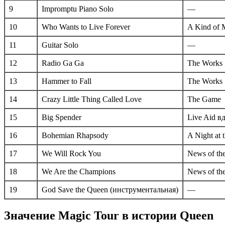
9
Impromptu Piano Solo
—
10
Who Wants to Live Forever
A Kind of 
11
Guitar Solo
—
12
Radio Ga Ga
The Works
13
Hammer to Fall
The Works
14
Crazy Little Thing Called Love
The Game
15
Big Spender
Live Aid в
16
Bohemian Rhapsody
A Night at 
17
We Will Rock You
News of th
18
We Are the Champions
News of th
19
God Save the Queen (инструментальная)
—
Значение Magic Tour в истории Queen